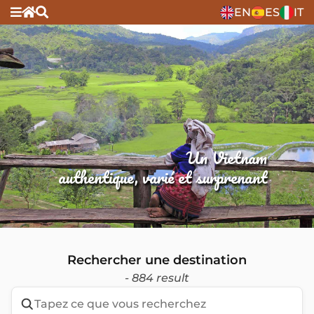
EN
ES
IT
Un Vietnam
authentique, varié et surprenant
Rechercher une destination
- 884 result