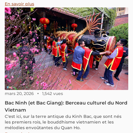
ou le temps s’est arrêté et ou l’authenticité est au
En savoir plus
rendez-vous. Vous vous demandez quels sont les sites à
visiter à Bac Ha ? Quand partir à Bac Ha lors d’un voyage
au nord du Vietnam ? Consultez notre article pour
connaître les réponses à vos interrogations.
mars 20, 2026
1,542 vues
Bac Ninh (et Bac Giang): Berceau culturel du Nord
Vietnam
C'est ici, sur la terre antique du Kinh Bac, que sont nés
les premiers rois, le bouddhisme vietnamien et les
mélodies envoûtantes du Quan Ho.