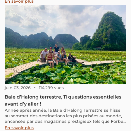
En savoir plus
juin 03, 2026
114,299 vues
Baie d’Halong terrestre, 11 questions essentielles
avant d’y aller !
Année après année, la Baie d'Halong Terrestre se hisse
au sommet des destinations les plus prisées au monde,
encensée par des magazines prestigieux tels que Forbes,
Travel & Leisure et Tripadvisor. Vous vous demandez sans
En savoir plus