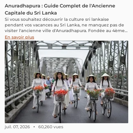
Anuradhapura : Guide Complet de l'Ancienne
Capitale du Sri Lanka
Si vous souhaitez découvrir la culture sri lankaise
pendant vos vacances au Sri Lanka, ne manquez pas de
visiter l'ancienne ville d'Anuradhapura. Fondée au 4ème
siècle avant JC, Anuradhapura témoigne de la grande
En savoir plus
civilisation qui existait sur l'île il y a des milliers d'années.
Dans cet article, nous vous emmenons explorer
Anuradhapura, l'une des anciennes capitales du Sri
Lanka, reconnue par l'UNESCO comme site du
patrimoine mondial. Nous partagerons avec vous toutes
les informations nécessaires pour découvrir les
meilleures choses à faire à Anuradhapura et profiter
pleinement de votre visite dans cette merveilleuse ville.
juil. 07, 2026
60,260 vues