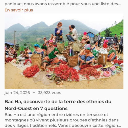
panique, nous avons rassemblé pour vous une liste des
incontournables à voir et à faire pour un séjour
En savoir plus
inoubliable. Ne manquez pas nos précieux conseils pour
profiter pleinement de votre expérience à Ba Na Hills.
Suivez le guide !
juin 24, 2026
33,923 vues
Bac Ha, découverte de la terre des ethnies du
Nord-Ouest en 7 questions
Bac Ha est une région entre rizières en terrasse et
montagnes où vivent plusieurs groupes d’ethnies dans
des villages traditionnels. Venez découvrir cette région