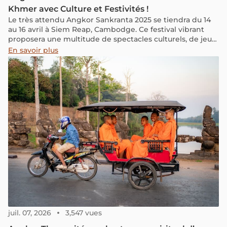
Khmer avec Culture et Festivités !
Le très attendu Angkor Sankranta 2025 se tiendra du 14
au 16 avril à Siem Reap, Cambodge. Ce festival vibrant
proposera une multitude de spectacles culturels, de jeux
traditionnels, de délices culinaires et d’expositions
En savoir plus
artistiques, en faisant un événement incontournable
pour les voyageurs à la recherche d’une expérience
authentique khmère.
juil. 07, 2026
3,547 vues