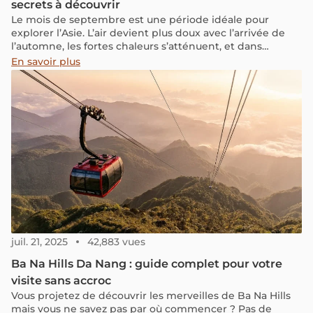
secrets à découvrir
Le mois de septembre est une période idéale pour
explorer l’Asie. L’air devient plus doux avec l’arrivée de
l’automne, les fortes chaleurs s’atténuent, et dans
certaines régions, la saison des pluies touche à sa fin.
En savoir plus
Petit bonus : les prix deviennent plus accessibles, la
haute saison touristique étant derrière nous. C’est donc
le moment parfait pour découvrir de nouvelles
destinations, loin de l’agitation habituelle. Et si, cette
année, on changeait un peu de cap ? Pourquoi ne pas
partir à l’aventure vers des lieux dont on n’entend pas
souvent parler ? Dans cet article, je vous emmène à la
découverte d’endroits que j’ai, pour la plupart, eu la
chance de visiter moi-même avec un regard sincère et
une envie de partager ce qui m’a réellement marquée.
juil. 21, 2025
42,883 vues
Ba Na Hills Da Nang : guide complet pour votre
visite sans accroc
Vous projetez de découvrir les merveilles de Ba Na Hills
mais vous ne savez pas par où commencer ? Pas de