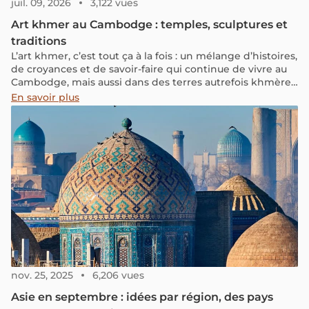
juil. 09, 2026
3,122 vues
Art khmer au Cambodge : temples, sculptures et
traditions
L’art khmer, c’est tout ça à la fois : un mélange d’histoires,
de croyances et de savoir-faire qui continue de vivre au
Cambodge, mais aussi dans des terres autrefois khmères,
comme la Thaïlande, le Laos, le Vietnam, le Myanmar ou
En savoir plus
la Malaisie.
nov. 25, 2025
6,206 vues
Asie en septembre : idées par région, des pays