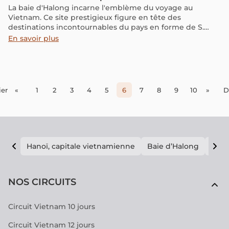
La baie d'Halong incarne l'emblème du voyage au
Vietnam. Ce site prestigieux figure en tête des
destinations incontournables du pays en forme de S.
Cependant, il existe des informations intéressantes à
En savoir plus
connaître sur ce site en plus du fait que c'est l'une des
merveilles du monde. Savez-vous quelle est la
signification de "Ha Long" dans le nom de la baie
d'Halong ? Quelles sont les meilleures périodes pour la
visiter et comment se déroule une croisière en jonque
er
«
1
2
3
4
5
6
7
8
9
10
»
D
pour passer une nuit dans la baie ? Tout est abordé dans
cet article, alors n'hésitez pas à lire ces informations
pratiques.
Hanoï, capitale vietnamienne
Baie d’Halong
E vi
NOS CIRCUITS
Circuit Vietnam 10 jours
Circuit Vietnam 12 jours