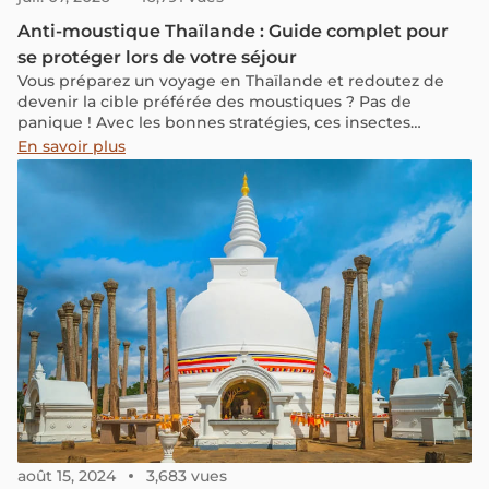
Anti-moustique Thaïlande : Guide complet pour
se protéger lors de votre séjour
Vous préparez un voyage en Thaïlande et redoutez de
devenir la cible préférée des moustiques ? Pas de
panique ! Avec les bonnes stratégies, ces insectes
porteurs de risques comme la dengue, le paludisme ou
En savoir plus
le virus Zika n’auront aucune chance de gâcher votre
séjour.
août 15, 2024
3,683 vues