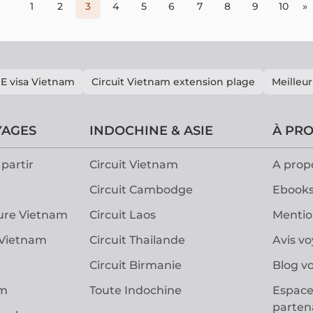
1
2
3
4
5
6
7
8
9
10
»
E visa Vietnam
Circuit Vietnam extension plage
Meilleur
YAGES
INDOCHINE & ASIE
À PR
partir
Circuit Vietnam
A prop
Circuit Cambodge
Ebooks
ure Vietnam
Circuit Laos
Mentio
 Vietnam
Circuit Thailande
Avis v
Circuit Birmanie
Blog v
am
Toute Indochine
Espace
parten