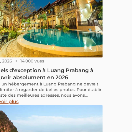
rts et les compagnies aériennes desservant le
nka pour vous aider à préparer votre voyage plus
ment.
, 2026
14,000 vues
tels d'exception à Luang Prabang à
uvrir absolument en 2026
r un hébergement à Luang Prabang ne devrait
limiter à regarder de belles photos. Pour établir
liste des meilleures adresses, nous avons
ué une méthodologie rigoureuse. Nous avons
oir plus
les notes sur les plateformes de réservation,
é les avis Google et pris en compte les retours
de nos voyageurs. Mais surtout, cette sélection
fruit de nos 15 années d'expertise dans le
me en Asie du Sud-Est.