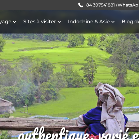
+84 397541881 (WhatsAp
oyage
Sites à visiter
Indochine & Asie
Blog d
authentique, varié 