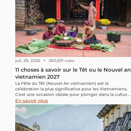
juil. 29, 2026
260,591 vues
11 choses à savoir sur le Têt ou le Nouvel an
vietnamien 2027
La Fête du Têt (Nouvel An vietnamien) est la
célébration la plus significative pour les Vietnamiens.
C'est une occasion idéale pour plonger dans la culture
de ce pays en forme de S. Rejoignez-nous pour
En savoir plus
découvrir les éléments essentiels à connaître pour le
Têt 2027