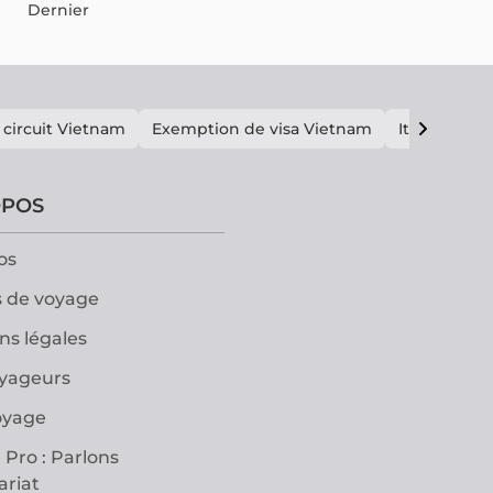
Dernier
 circuit Vietnam
Exemption de visa Vietnam
Itinéraire V
OPOS
os
 de voyage
ns légales
oyageurs
oyage
 Pro : Parlons
ariat