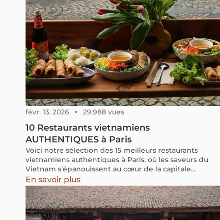
févr. 13, 2026
29,988 vues
10 Restaurants vietnamiens
AUTHENTIQUES à Paris
Voici notre sélection des 15 meilleurs restaurants
vietnamiens authentiques à Paris, où les saveurs du
Vietnam s’épanouissent au cœur de la capitale
française.
En savoir plus