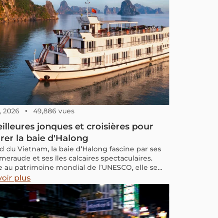
, 2026
49,886 vues
illeures jonques et croisières pour
rer la baie d'Halong
d du Vietnam, la baie d’Halong fascine par ses
meraude et ses îles calcaires spectaculaires.
e au patrimoine mondial de l’UNESCO, elle se
re idéalement en bateau. Si le terme croisière
oir plus
e le type d’expérience (d’une journée ou avec
bord), jonque fait référence au style du bateau,
t en bois, inspiré de la tradition vietnamienne.
et article, découvrez les meilleures options pour