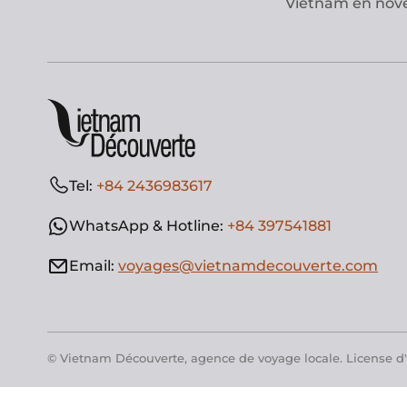
Vietnam en no
Tel:
+84 2436983617
WhatsApp & Hotline:
+84 397541881
Email:
voyages@vietnamdecouverte.com
© Vietnam Découverte, agence de voyage locale. License d