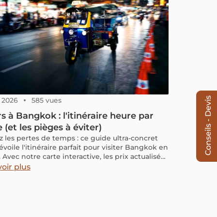
er la baie, des jonques authentiques aux
ères modernes, ainsi que nos conseils pratiques
en choisir.
Conseils - Devis
, 2026
585 vues
rs à Bangkok : l'itinéraire heure par
 (et les pièges à éviter)
z les pertes de temps : ce guide ultra-concret
voile l'itinéraire parfait pour visiter Bangkok en
. Avec notre carte interactive, les prix actualisés,
plications indispensables à télécharger et nos
oir plus
s pour éviter les pièges, suivez le guide pour un
er parfaitement maîtrisé.