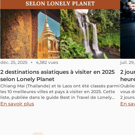
explor
croisi
pour bi
déc. 25, 2025
4,382 vues
juil. 29
2 destinations asiatiques à visiter en 2025
2 jou
selon Lonely Planet
heure
Chiang Mai (Thaïlande) et le Laos ont été classés parmi
Oublie
les 10 meilleures villes et pays à visiter en 2025. Cette
vous dé
liste, publiée dans le guide Best in Travel de Lonely
2 jours
Planet, met en avant des lieux exceptionnels dans le
les ap
En savoir plus
En sav
monde entier, avec deux destinations asiatiques qui
astuce
méritent amplement leur reconnaissance.
stopov