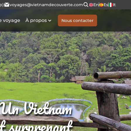
p)
voyages@vietnamdecouverte.com
En
Es
It
e voyage
À propos
Nous contacter
Un Vietnam
et surprenant