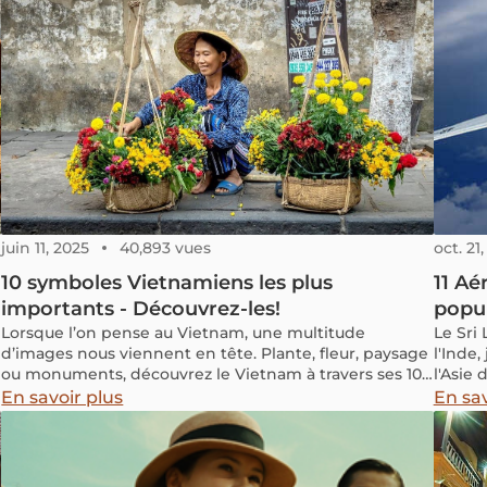
juin 11, 2025
40,893 vues
oct. 21
10 symboles Vietnamiens les plus
11 Aé
importants - Découvrez-les!
popul
Lorsque l’on pense au Vietnam, une multitude
Le Sri 
d’images nous viennent en tête. Plante, fleur, paysage
l'Inde,
ou monuments, découvrez le Vietnam à travers ses 10
l'Asie 
plus importants symboles qui sont profondément
informa
En savoir plus
En sav
ancrés dans la vie quotidienne des Vietnamiens et
toujour
que vous aurez l’occasion de voir pendant votre
vaste,
prochain voyage au Vietnam.
équipés
article