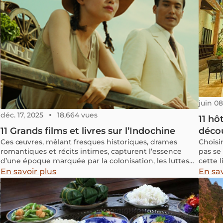
aéropo
Sri La
facile
juin 08
déc. 17, 2025
18,664 vues
11 hô
11 Grands films et livres sur l’Indochine
déco
Ces œuvres, mêlant fresques historiques, drames
Choisi
romantiques et récits intimes, capturent l’essence
pas se 
d’une époque marquée par la colonisation, les luttes
cette 
pour l’indépendance et la beauté sauvage du Vietnam,
appliq
En savoir plus
En sav
du Laos et de la Thaïlande
croisé 
analys
réels 
est le 
touris