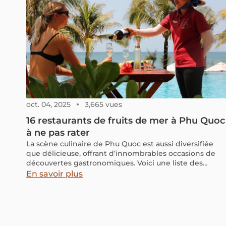
oct. 04, 2025
3,665 vues
16 restaurants de fruits de mer à Phu Quoc
à ne pas rater
La scène culinaire de Phu Quoc est aussi diversifiée
que délicieuse, offrant d’innombrables occasions de
découvertes gastronomiques. Voici une liste des
restaurants incontournables à visiter sur cette île
En savoir plus
magnifique.