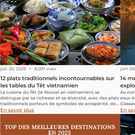
juil. 20, 2025
8,091 vues
juin 03
12 plats traditionnels incontournables sur
14 me
les tables du Têt vietnamien
explo
La cuisine du Têt (le Nouvel an vietnamien) se
Au nor
,
distingue par sa richesse et sa diversité, avec des plats
eaux é
traditionnels porteurs de symboles de prospérité, de
Classé
chance et de bonne santé.
découv
En savoir plus
En sav
désign
nuit à 
souven
Dans c