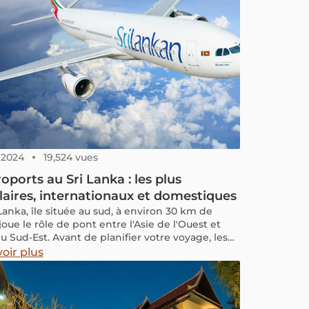
, 2024
19,524 vues
roports au Sri Lanka : les plus
aires, internationaux et domestiques
Lanka, île située au sud, à environ 30 km de
 joue le rôle de pont entre l'Asie de l'Ouest et
du Sud-Est. Avant de planifier votre voyage, les
tions sur les vols et les aéroports d'arrivée sont
oir plus
s essentielles. Bien que le pays ne soit pas
 il dispose de nombreux aéroports et quais bien
 en infrastructures et services publics. Cet
 fournit les informations essentielles sur les