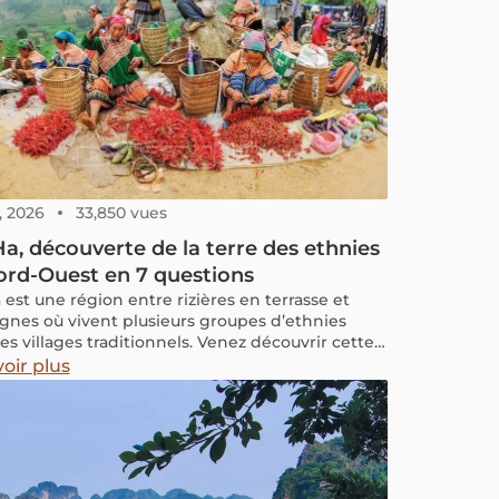
, 2026
33,850 vues
a, découverte de la terre des ethnies
ord-Ouest en 7 questions
 est une région entre rizières en terrasse et
nes où vivent plusieurs groupes d’ethnies
es villages traditionnels. Venez découvrir cette
ou le temps s’est arrêté et ou l’authenticité est
oir plus
dez-vous. Vous vous demandez quels sont les
 visiter à Bac Ha ? Quand partir à Bac Ha lors
oyage au nord du Vietnam ? Consultez notre
e pour connaître les réponses à vos
ogations.