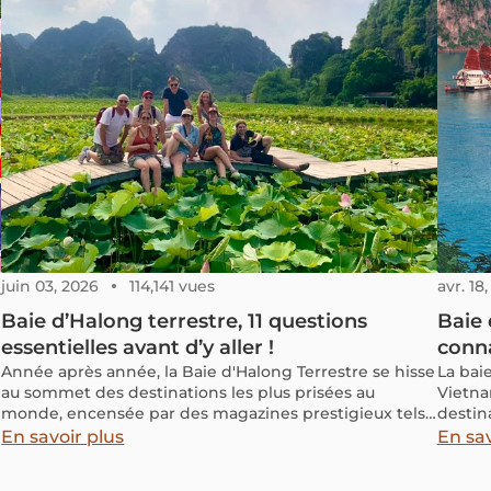
juin 03, 2026
114,141 vues
avr. 18
Baie d’Halong terrestre, 11 questions
Baie 
essentielles avant d’y aller !
conna
Année après année, la Baie d'Halong Terrestre se hisse
La bai
au sommet des destinations les plus prisées au
Vietna
monde, encensée par des magazines prestigieux tels
destin
que Forbes, Travel & Leisure et Tripadvisor. Vous vous
Cepend
En savoir plus
En sav
demandez sans doute ce qui rend cette région si
connaît
exceptionnelle et digne de tous ces éloges ?
mervei