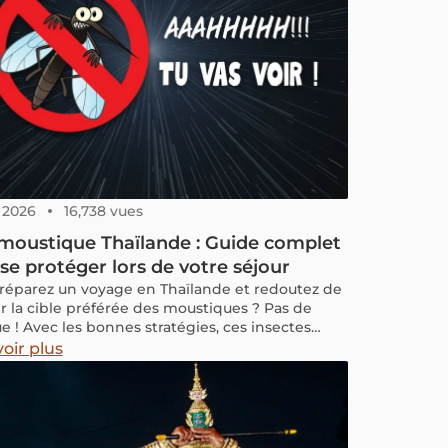
, 2026
16,738 vues
moustique Thaïlande : Guide complet
se protéger lors de votre séjour
réparez un voyage en Thaïlande et redoutez de
r la cible préférée des moustiques ? Pas de
e ! Avec les bonnes stratégies, ces insectes
rs de risques comme la dengue, le paludisme
oir plus
virus Zika n’auront aucune chance de gâcher
éjour.