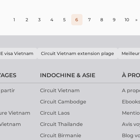
signif
d'Halo
visite
pour p
1
2
3
4
5
6
7
8
9
10
»
dans ce
inform
E visa Vietnam
Circuit Vietnam extension plage
Meilleur
YAGES
INDOCHINE & ASIE
À PR
partir
Circuit Vietnam
A prop
Circuit Cambodge
Ebooks
ure Vietnam
Circuit Laos
Mentio
 Vietnam
Circuit Thailande
Avis v
Circuit Birmanie
Blog v