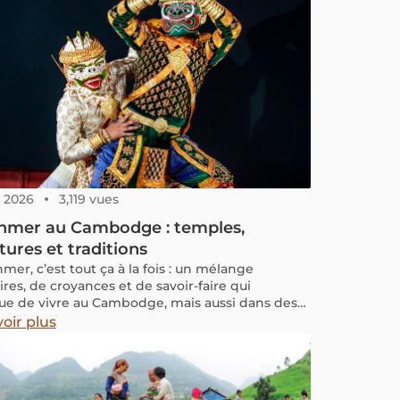
9, 2026
3,119 vues
khmer au Cambodge : temples,
tures et traditions
hmer, c’est tout ça à la fois : un mélange
ires, de croyances et de savoir-faire qui
ue de vivre au Cambodge, mais aussi dans des
 autrefois khmères, comme la Thaïlande, le Laos,
oir plus
tnam, le Myanmar ou la Malaisie.