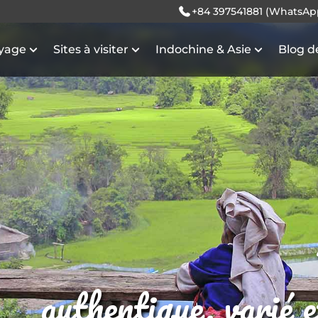
+84 397541881 (WhatsAp
oyage
Sites à visiter
Indochine & Asie
Blog d
authentique, varié 