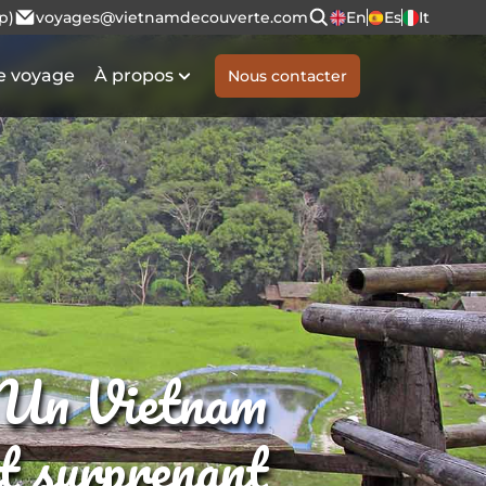
p)
voyages@vietnamdecouverte.com
En
Es
It
e voyage
À propos
Nous contacter
Un Vietnam
et surprenant