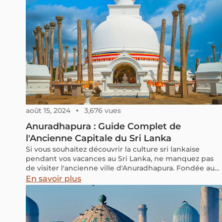
août 15, 2024
3,676 vues
Anuradhapura : Guide Complet de
l'Ancienne Capitale du Sri Lanka
Si vous souhaitez découvrir la culture sri lankaise
pendant vos vacances au Sri Lanka, ne manquez pas
de visiter l'ancienne ville d'Anuradhapura. Fondée au
4ème siècle avant JC, Anuradhapura témoigne de la
En savoir plus
grande civilisation qui existait sur l'île il y a des milliers
d'années. Dans cet article, nous vous emmenons
explorer Anuradhapura, l'une des anciennes capitales
du Sri Lanka, reconnue par l'UNESCO comme site du