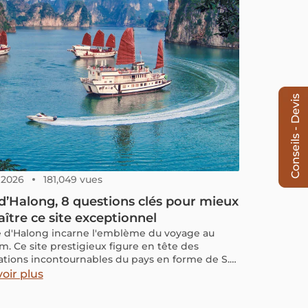
Conseils - Devis
, 2026
181,049 vues
d’Halong, 8 questions clés pour mieux
ître ce site exceptionnel
e d'Halong incarne l'emblème du voyage au
m. Ce site prestigieux figure en tête des
ations incontournables du pays en forme de S.
ant, il existe des informations intéressantes à
oir plus
re sur ce site en plus du fait que c'est l'une des
lles du monde. Savez-vous quelle est la