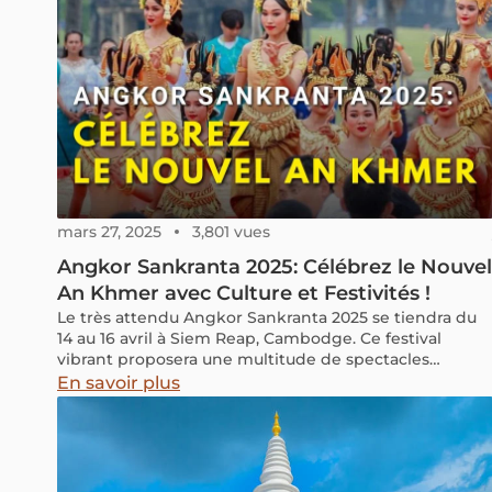
mars 27, 2025
3,801 vues
Angkor Sankranta 2025: Célébrez le Nouvel
An Khmer avec Culture et Festivités !
Le très attendu Angkor Sankranta 2025 se tiendra du
14 au 16 avril à Siem Reap, Cambodge. Ce festival
vibrant proposera une multitude de spectacles
culturels, de jeux traditionnels, de délices culinaires et
En savoir plus
d’expositions artistiques, en faisant un événement
incontournable pour les voyageurs à la recherche
d’une expérience authentique khmère.