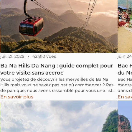
juil. 21, 2025
42,810 vues
juin 24
Ba Na Hills Da Nang : guide complet pour
Bac H
votre visite sans accroc
du N
Vous projetez de découvrir les merveilles de Ba Na
Bac Ha
Hills mais vous ne savez pas par où commencer ? Pas
montag
de panique, nous avons rassemblé pour vous une liste
dans d
des incontournables à voir et à faire pour un séjour
région 
En savoir plus
En sav
inoubliable. Ne manquez pas nos précieux conseils
au ren
pour profiter pleinement de votre expérience à Ba Na
sites à
Hills. Suivez le guide !
d’un v
articl
interr