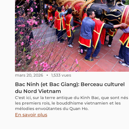
souvent parler ? Dans cet article, je vous emmène à la
découverte d’endroits que j’ai, pour la plupart, eu la
chance de visiter moi-même avec un regard sincère
et une envie de partager ce qui m’a réellement
marquée.
mars 20, 2026
1,533 vues
Bac Ninh (et Bac Giang): Berceau culturel
du Nord Vietnam
C'est ici, sur la terre antique du Kinh Bac, que sont nés
les premiers rois, le bouddhisme vietnamien et les
mélodies envoûtantes du Quan Ho.
En savoir plus