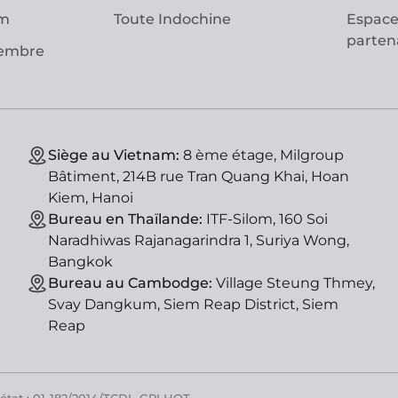
am
Toute Indochine
Espace
parten
vembre
Siège au Vietnam:
8 ème étage, Milgroup
Bâtiment, 214B rue Tran Quang Khai, Hoan
Kiem, Hanoi
Bureau en Thaïlande:
ITF-Silom, 160 Soi
Naradhiwas Rajanagarindra 1, Suriya Wong,
Bangkok
Bureau au Cambodge:
Village Steung Thmey,
Svay Dangkum, Siem Reap District, Siem
Reap