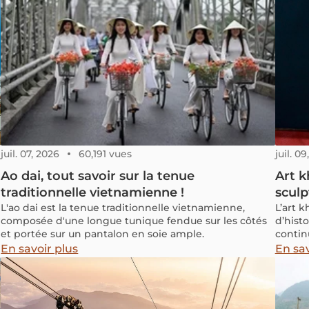
juil. 07, 2026
60,191 vues
juil. 0
Ao dai, tout savoir sur la tenue
Art 
traditionnelle vietnamienne !
sculp
L'ao dai est la tenue traditionnelle vietnamienne,
L’art k
composée d'une longue tunique fendue sur les côtés
d’histo
et portée sur un pantalon en soie ample.
contin
terres
En savoir plus
En sav
le Vie