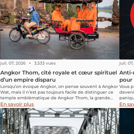
juil. 07, 2026
3,533 vues
juil. 07
Angkor Thom, cité royale et cœur spirituel
Anti-
d’un empire disparu
pour 
Lorsqu’on évoque Angkor, on pense souvent à Angkor
Vous p
Wat, mais il n’est pas toujours facile de distinguer ce
deveni
temple emblématique de Angkor Thom, la grande
paniqu
capitale fortifiée de l’Empire khmer. Pourtant, ces
porteu
En savoir plus
En sav
deux sites ont des fonctions et des histoires bien
ou le 
distinctes. Que représente réellement Angkor Thom
votre s
et en quoi se différencie-t-elle d’Angkor Wat ?
Plongeons ensemble dans l’histoire de cette cité
fascinante à travers cet article.