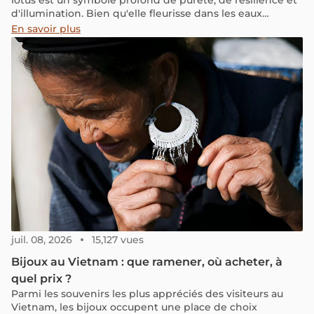
lotus est un symbole profond de pureté, de résilience et
d'illumination. Bien qu'elle fleurisse dans les eaux
boueuses des étangs et des lacs, elle émerge intacte et
En savoir plus
radieuse, incarnant la notion de vertu surgissant de
l'adversité. Célébrée dans les chansons populaires et les
poèmes vietnamiens, la fleur de lotus est un symbole
chéri à travers tout le pays.
juil. 08, 2026
15,127 vues
Bijoux au Vietnam : que ramener, où acheter, à
quel prix ?
Parmi les souvenirs les plus appréciés des visiteurs au
Vietnam, les bijoux occupent une place de choix