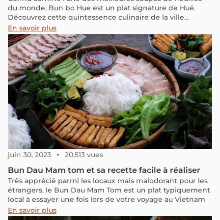
du monde, Bun bo Hue est un plat signature de Hué.
Découvrez cette quintessence culinaire de la ville
impériale dans notre article!
En savoir plus
juin 30, 2023
20,513 vues
Bun Dau Mam tom et sa recette facile à réaliser
Très apprécié parmi les locaux mais malodorant pour les
étrangers, le Bun Dau Mam Tom est un plat typiquement
local à essayer une fois lors de votre voyage au Vietnam
En savoir plus