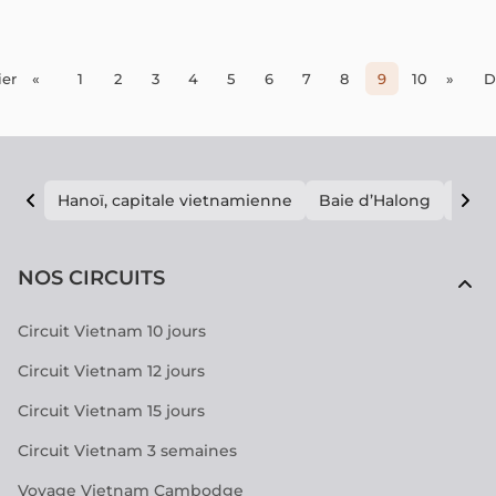
base de crabe d'eau douce, est un véritable concentré de
saveurs vietnamiennes. Son bouillon savoureux, à la fois
acidulé et umami, s'accompagne d'une garniture
généreuse, offrant une expérience gustative unique.
er
«
1
2
3
4
5
6
7
8
9
10
»
D
Hanoï, capitale vietnamienne
Baie d’Halong
E vi
NOS CIRCUITS
Circuit Vietnam 10 jours
Circuit Vietnam 12 jours
Circuit Vietnam 15 jours
Circuit Vietnam 3 semaines
Voyage Vietnam Cambodge