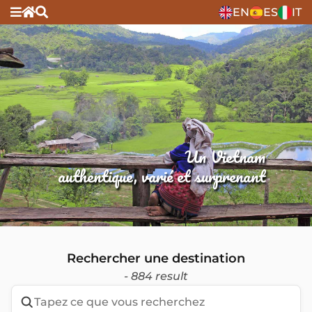
EN
ES
IT
Un Vietnam
authentique, varié et surprenant
Rechercher une destination
- 884 result