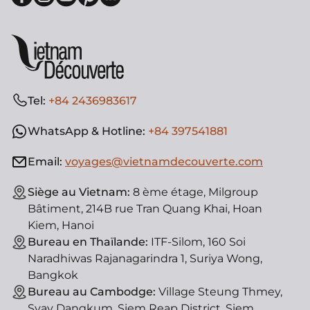
Tel:
+84 2436983617
WhatsApp & Hotline:
+84 397541881
Email:
voyages@vietnamdecouverte.com
Siège au Vietnam:
8 ème étage, Milgroup
Bâtiment, 214B rue Tran Quang Khai, Hoan
Kiem, Hanoi
Bureau en Thaïlande:
ITF-Silom, 160 Soi
Naradhiwas Rajanagarindra 1, Suriya Wong,
Bangkok
Bureau au Cambodge:
Village Steung Thmey,
Svay Dangkum, Siem Reap District, Siem