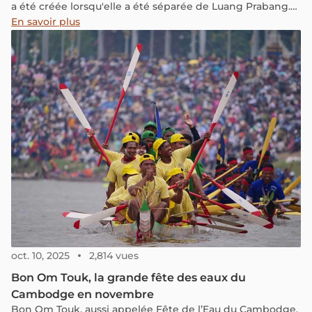
a été créée lorsqu'elle a été séparée de Luang Prabang.
Le nom "Bokeo" vient du mot lao qui signifie « mine de
En savoir plus
jade », probablement en raison de la richesse de la
province en pierres précieuses.
oct. 10, 2025
2,814 vues
Bon Om Touk, la grande fête des eaux du
Cambodge en novembre
Bon Om Touk, aussi appelée Fête de l’Eau du Cambodge,