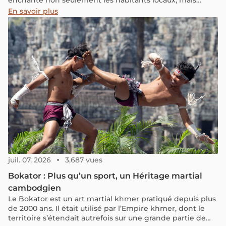
enchante non seulement les habitants locaux, mais
également les voyageurs étrangers. Dans cet article,
En savoir plus
nous vous invitons à découvrir le bœuf Lok Lak et sa
recette facile à réaliser, ainsi que les meilleurs endroits
pour déguster ce plat lors de votre séjour au Cambodge.
juil. 07, 2026
3,687 vues
Bokator : Plus qu’un sport, un Héritage martial
cambodgien
Le Bokator est un art martial khmer pratiqué depuis plus
de 2000 ans. Il était utilisé par l’Empire khmer, dont le
territoire s’étendait autrefois sur une grande partie de