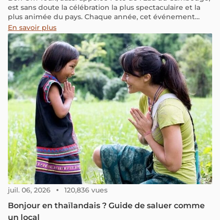
est sans doute la célébration la plus spectaculaire et la
plus animée du pays. Chaque année, cet événement
haut en couleur attire des millions d’habitants et de
En savoir plus
voyageurs, tous impatients de vivre au rythme des
traditions culturelles du Cambodge et de ressentir
l’énergie joyeuse des rivières en fête. Vous souhaitez en
savoir plus sur ses origines ou simplement découvrir
comment en profiter pleinement ? Ce guide est fait pour
vous. Préparez votre poncho et laissez la magie du
Mékong vous emporter !
juil. 06, 2026
120,836 vues
Bonjour en thaïlandais ? Guide de saluer comme
un local