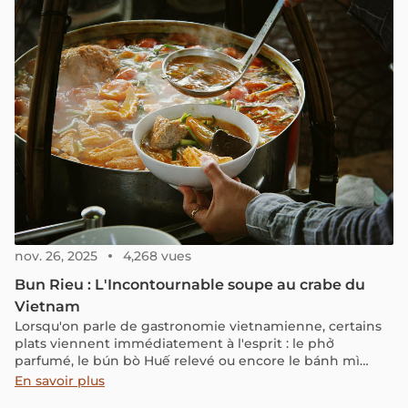
nov. 26, 2025
4,268 vues
Bun Rieu : L'Incontournable soupe au crabe du
Vietnam
Lorsqu'on parle de gastronomie vietnamienne, certains
plats viennent immédiatement à l'esprit : le phở
parfumé, le bún bò Huế relevé ou encore le bánh mì
croustillant. Mais un autre mets mérite tout autant d'être
En savoir plus
dégusté : le bún riêu. Cette soupe de nouilles raffinée, à