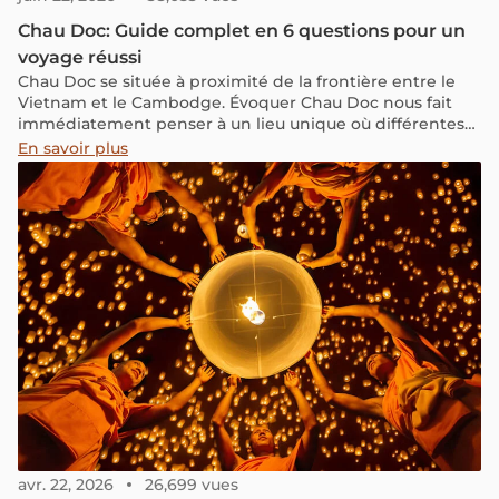
Chau Doc: Guide complet en 6 questions pour un
voyage réussi
Chau Doc se située à proximité de la frontière entre le
Vietnam et le Cambodge. Évoquer Chau Doc nous fait
immédiatement penser à un lieu unique où différentes
cultures se rencontrent. Cette diversité culturelle se
En savoir plus
mêle harmonieusement à une nature généreuse et à des
récits spirituels merveilleux. Dans cet article, nous vous
fournirons une liste des activités incontournables ainsi
que des informations pratiques pour profiter au
maximum de votre séjour à Chau Doc.
avr. 22, 2026
26,699 vues