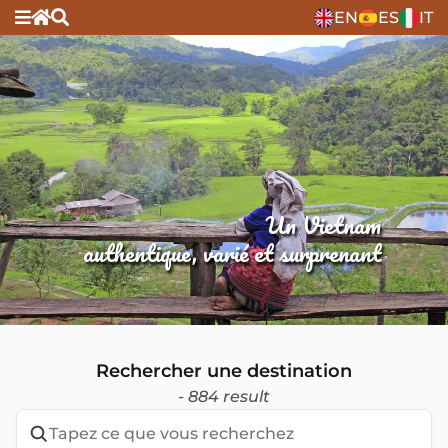
EN
ES
IT
Un Vietnam
authentique, varié et surprenant
Rechercher une destination
- 884 result