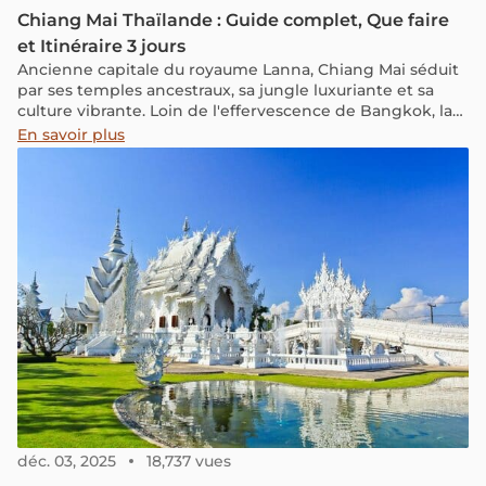
Chiang Mai Thaïlande : Guide complet, Que faire
et Itinéraire 3 jours
Ancienne capitale du royaume Lanna, Chiang Mai séduit
par ses temples ancestraux, sa jungle luxuriante et sa
culture vibrante. Loin de l'effervescence de Bangkok, la
métropole du nord de la Thaïlande vous invite à ralentir.
En savoir plus
Découvrez que faire, quand partir et notre itinéraire
optimisé pour votre futur séjour.
déc. 03, 2025
18,737 vues