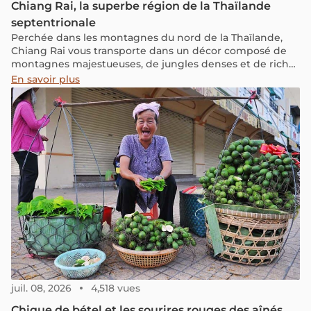
Chiang Rai, la superbe région de la Thaïlande
septentrionale
Perchée dans les montagnes du nord de la Thaïlande,
Chiang Rai vous transporte dans un décor composé de
montagnes majestueuses, de jungles denses et de riches
cultures tribales à découvrir.
En savoir plus
juil. 08, 2026
4,518 vues
Chique de bétel et les sourires rouges des aînés