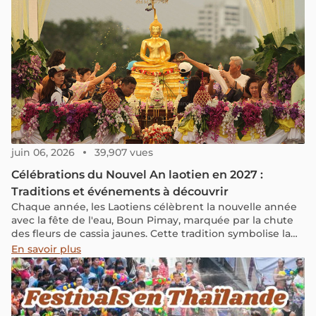
juin 06, 2026
39,907 vues
Célébrations du Nouvel An laotien en 2027 :
Traditions et événements à découvrir
Chaque année, les Laotiens célèbrent la nouvelle année
avec la fête de l'eau, Boun Pimay, marquée par la chute
des fleurs de cassia jaunes. Cette tradition symbolise la
vie qui grandit. Découvrez cette fête, son origine, les
En savoir plus
traditions uniques du Nouvel An laotien, et dites : "Sok Di
Pi Mai" (Bonne année)