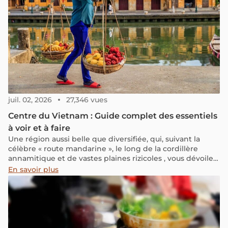
juil. 02, 2026
27,346 vues
Centre du Vietnam : Guide complet des essentiels
à voir et à faire
Une région aussi belle que diversifiée, qui, suivant la
célèbre « route mandarine », le long de la cordillère
annamitique et de vastes plaines rizicoles , vous dévoilera
un patrimoine historique, culturel et naturel fascinant.
En savoir plus