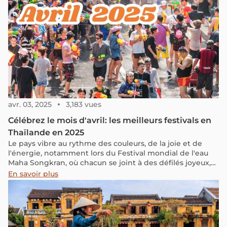
avr. 03, 2025
3,183 vues
Célébrez le mois d'avril: les meilleurs festivals en
Thaïlande en 2025
Le pays vibre au rythme des couleurs, de la joie et de
l'énergie, notamment lors du Festival mondial de l'eau
Maha Songkran, où chacun se joint à des défilés joyeux,
des spectacles culturels et des batailles d'eau épiques.
En savoir plus
De plus, de nombreux autres événements exceptionnels,
des traditions locales aux expériences modernes et
originales, n'attendent que vous !