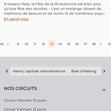
À travers l’Asie, la Fête de la Mi-Automne est bien plus
qu’une fête des récoltes – c’est un mélange vibrant de
traditions, de saveurs et de récits. Si de nombreux pays
d’Asie partagent les mêmes racines culturelles, chacun y
En savoir plus
apporte sa touche particulière.
er
«
9
10
11
12
13
14
15
16
17
18
»
D
Hanoï, capitale vietnamienne
Baie d’Halong
E vi
NOS CIRCUITS
Circuit Vietnam 10 jours
Circuit Vietnam 12 jours