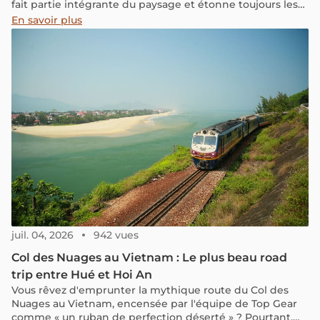
fait partie intégrante du paysage et étonne toujours les
voyageurs lorsqu’ils visitent la capitale. Il est, avec le
En savoir plus
chapeau conique et la tenue vietnamienne traditionnelle
Ao dai, un symbole emblématique du Vietnam. Il a
traversé de nombreuses épopées de l’histoire
contemporaine vietnamienne avant de devenir le
symbole actuel : l’époque coloniale, la guerre du Vietnam
et le développement économique d’après-guerre du
pays
juil. 04, 2026
942 vues
Col des Nuages au Vietnam : Le plus beau road
trip entre Hué et Hoi An
Vous rêvez d'emprunter la mythique route du Col des
Nuages au Vietnam, encensée par l'équipe de Top Gear
comme « un ruban de perfection déserté » ? Pourtant,