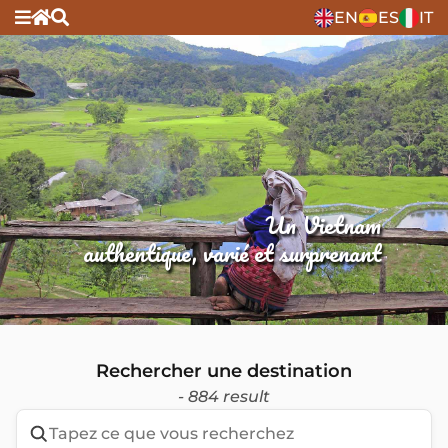
EN
ES
IT
Un Vietnam
authentique, varié et surprenant
Rechercher une destination
- 884 result