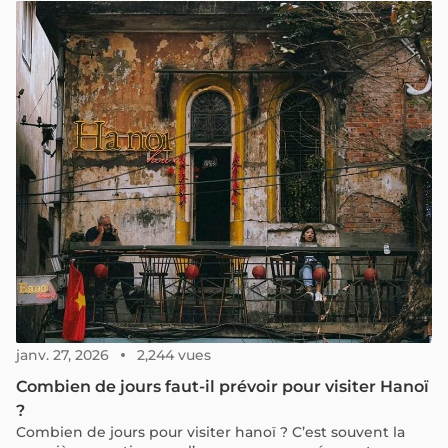
le symbole culinaire de Ho Chi Minh-Ville, dans le sud du
Vietnam. Visiter Ho Chi Minh-Ville sans avoir goûté au
cơm tấm, c’est manquer une expérience essentielle du
voyage. Qu'est-ce qui rend ce plat si spécial ? Comment
un simple plat de riz peut-il incarner l'ensemble de la
gastronomie de la plus grande ville du Vietnam ?
Rejoignez-moi pour découvrir et savourer la saveur
unique de ce délice culinaire.
janv. 27, 2026
2,244 vues
Combien de jours faut-il prévoir pour visiter Hanoï
?
Combien de jours pour visiter hanoï ? C’est souvent la