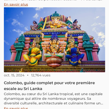
entre la gestion de vos bagages, le choix du transport et
En savoir plus
les pièges à éviter, relier Hué à Hoi An par ce col peut vite
devenir un casse-tête.
oct. 15, 2024
12,764 vues
Colombo, guide complet pour votre première
escale au Sri Lanka
Colombo, au cœur du Sri Lanka tropical, est une capitale
dynamique qui attire de nombreux voyageurs. Sa
diversité culturelle, architecturale et culinaire forme une
véritable mosaïque, invitant à l'exploration. Chaque coin
En savoir plus