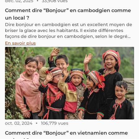
déc. 02, 2025
33,908 vues
Comment dire “Bonjour” en cambodgien comme
un local ?
Dire bonjour en cambodgien est un excellent moyen de
briser la glace avec les habitants. Il existe différentes
façons de dire bonjour en cambodgien, selon le degré
de formalité de la situation.
En savoir plus
oct. 02, 2024
106,779 vues
Comment dire “Bonjour” en vietnamien comme