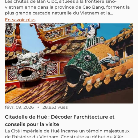
Les chutes de Ban Gioc, situées à la frontière sino-
vietnamienne dans la province de Cao Bang, forment la
plus grande cascade naturelle du Vietnam et la
quatrième plus grande cascade frontalière au monde. Ce
En savoir plus
guide complet rassemble toutes les informations
pratiques (meilleure période, prix, transport,
hébergement) pour organiser votre visite.
févr. 09, 2026
28,833 vues
Citadelle de Hué : Décoder l'architecture et
conseils pour la visite
La Cité Impériale de Hué incarne un témoin majestueux
de l'histoire du Vietnam. Construite au début du XIXe