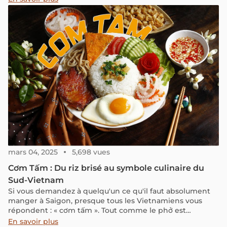
de rue et chaque repas vous plongent dans l'essence
même du Sri Lanka. Suivez-nous pour des conseils
pratiques pour votre visite dans la capitale sri lankaise.
mars 04, 2025
5,698 vues
Cơm Tấm : Du riz brisé au symbole culinaire du
Sud-Vietnam
Si vous demandez à quelqu'un ce qu'il faut absolument
manger à Saigon, presque tous les Vietnamiens vous
répondent : « cơm tấm ». Tout comme le phở est
l'emblème culinaire incontesté de Hanoi, le cơm tấm est
En savoir plus