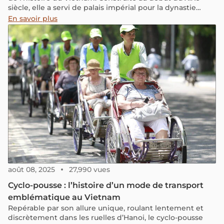
siècle, elle a servi de palais impérial pour la dynastie
Nguyen jusqu'à sa chute en 1945. Plus d'un siècle après,
En savoir plus
cette imposante cité se dresse comme un gardien, prête
à vous dévoiler les secrets et récits captivants de son
passé. Cet article vous invite à découvrir les aspects
méconnus de cet héritage du patrimoine mondial de
l'UNESCO, ainsi que des informations pratiques pour
réussir pleinement votre visite.
août 08, 2025
27,990 vues
Cyclo-pousse : l’histoire d’un mode de transport
emblématique au Vietnam
Repérable par son allure unique, roulant lentement et
discrètement dans les ruelles d’Hanoi, le cyclo-pousse