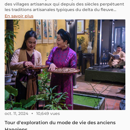
des villages artisanaux qui depuis des siècles perpétuent
les traditions artisanales typiques du delta du fleuve
Rouge.
En savoir plus
oct. 11, 2024
10,649 vues
Tour d'exploration du mode de vie des anciens
Hanoïens