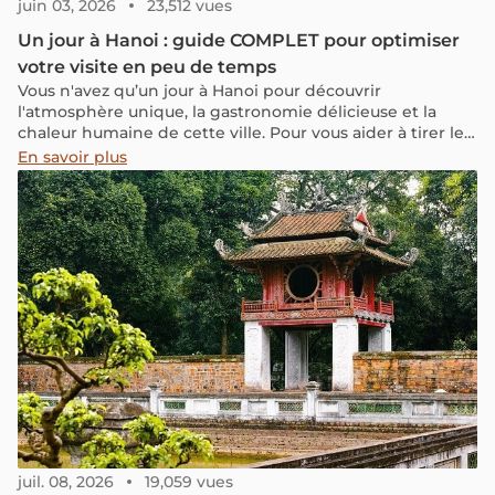
juin 03, 2026
23,512 vues
Un jour à Hanoi : guide COMPLET pour optimiser
votre visite en peu de temps
Vous n'avez qu’un jour à Hanoi pour découvrir
l'atmosphère unique, la gastronomie délicieuse et la
chaleur humaine de cette ville. Pour vous aider à tirer le
meilleur parti de cette journée, notre blog a sélectionné
En savoir plus
des expériences incontournables qui correspondent
parfaitement à vos envies. Prêt à découvrir Hanoi comme
jamais auparavant ?
juil. 08, 2026
19,059 vues