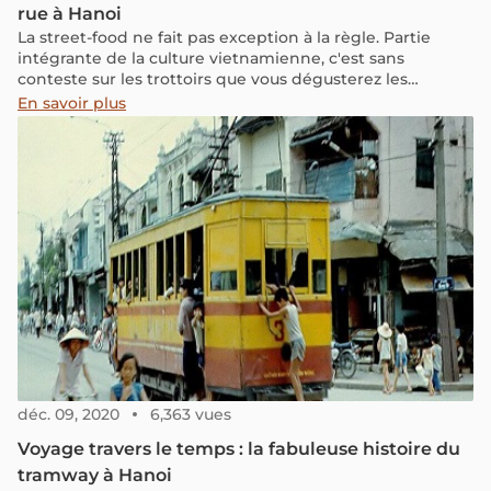
rue à Hanoi
La street-food ne fait pas exception à la règle. Partie
intégrante de la culture vietnamienne, c'est sans
conteste sur les trottoirs que vous dégusterez les
meilleurs plats populaires vietnamiens. Ainsi, suivez-nous
En savoir plus
à travers cet article pour un voyage culinaire à la
découverte de la cuisine de rue à Hanoi.
déc. 09, 2020
6,363 vues
Voyage travers le temps : la fabuleuse histoire du
tramway à Hanoi