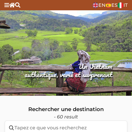
EN
ES
IT
Un Vietnam
authentique, varié et surprenant
Rechercher une destination
- 60 result