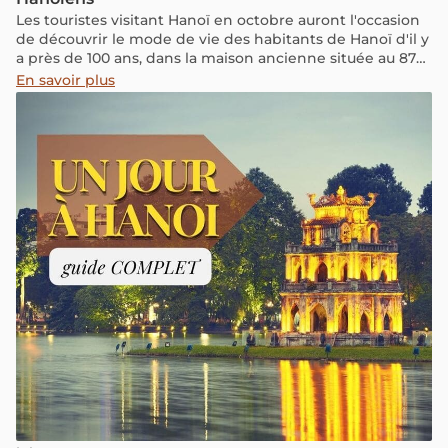
Les touristes visitant Hanoï en octobre auront l'occasion
de découvrir le mode de vie des habitants de Hanoï d'il y
a près de 100 ans, dans la maison ancienne située au 87
rue Ma May, Hanoï à travers le circuit-spectacle "Chuyen
En savoir plus
pho Hang".