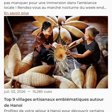
pas manquer pour une immersion dans l’ambiance
locale ! Rendez-vous au marché nocturne du week-end
lorsque vous êtes à Hanoï : il offre tout ce que vous
En savoir plus
pouvez désirer, que ce soit une expérience touristique
animée ou une atmosphère authentiquement locale.
juil. 02, 2026
15,285 vues
Top 9 villages artisanaux emblématiques autour
de Hanoï
Profitez de votre séjour à Hanoï pour découvrir certains