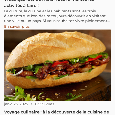
activités à faire !
La culture, la cuisine et les habitants sont les trois
éléments que l'on désire toujours découvrir en visitant
une ville ou un pays. Si vous souhaitez vivre pleinement
l'expérience d'un Hanoien, ne manquez pas le Vieux
En savoir plus
Quartier de Hanoi. Le Vieux Quartier de Hanoi,
également connu sous le nom non officiel de "Hanoi 36
rues et corporations", est une zone urbaine située au
cœur de Hanoi.
janv. 23, 2025
6,559 vues
Voyage culinaire : à la découverte de la cuisine de