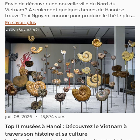
Envie de découvrir une nouvelle ville du Nord du
Vietnam ? À seulement quelques heures de Hanoï se
trouve Thai Nguyen, connue pour produire le thé le plus
réputé du pays. Entre collines verdoyantes, lacs paisibles
En savoir plus
et villages authentiques, cette région invite à explorer la
vie locale, à goûter au thé fraîchement récolté et à
profiter d’un cadre naturel encore préservé.
juil. 08, 2026
15,874 vues
Top 11 musées à Hanoi : Découvrez le Vietnam à
travers son histoire et sa culture