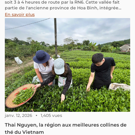
soit 3 à 4 heures de route par la RN6. Cette vallée fait
partie de l'ancienne province de Hoa Binh, intégrée
depuis 2025 à la nouvelle province de Phu Tho, et reste
En savoir plus
une escapade nature prisée pour découvrir les villages
thaïs sur pilotis entourés de rizières et de collines
verdoyantes.
janv. 12, 2026
1,405 vues
Thai Nguyen, la région aux meilleures collines de
thé du Vietnam