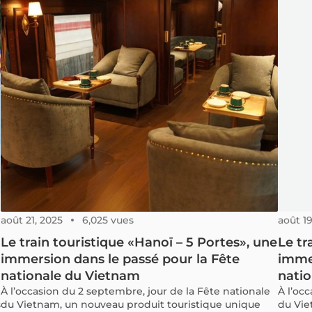
août 21, 2025
6,025 vues
août 19
Le train touristique «Hanoï – 5 Portes», une
Le tr
immersion dans le passé pour la Fête
immer
nationale du Vietnam
nati
À l’occasion du 2 septembre, jour de la Fête nationale
À l’oc
s
du Vietnam, un nouveau produit touristique unique
du Vie