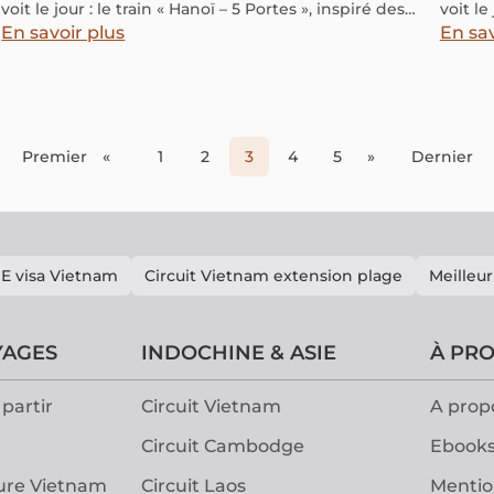
voit le jour : le train « Hanoï – 5 Portes », inspiré des
voit le
vestiges de l’ancienne citadelle de Thăng Long. Les
vestig
En savoir plus
En sav
cinq wagons portent chacun le nom d’une porte
cinq w
historique – O Cau Den, O Quan Chuong, O Cau Giay, O
histor
Cho Dua et O Dong Mac – rappelant l’identité
Cho Du
millénaire de la capitale et les traditions du delta du
milléna
Fleuve Rouge.
Fleuve
Premier
«
1
2
3
4
5
»
Dernier
E visa Vietnam
Circuit Vietnam extension plage
Meilleur
YAGES
INDOCHINE & ASIE
À PR
partir
Circuit Vietnam
A prop
Circuit Cambodge
Ebooks
ure Vietnam
Circuit Laos
Mentio