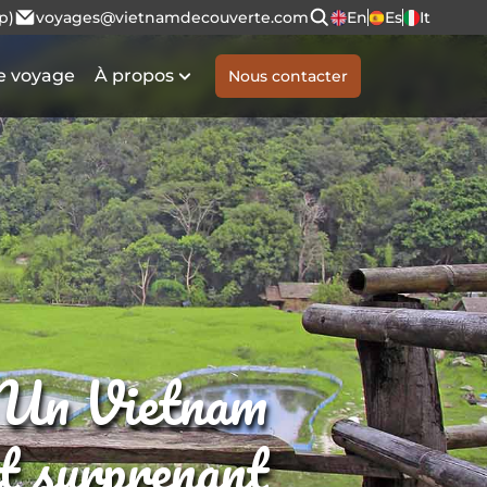
p)
voyages@vietnamdecouverte.com
En
Es
It
e voyage
À propos
Nous contacter
Un Vietnam
et surprenant