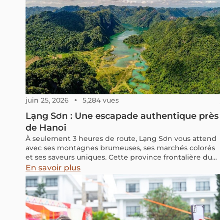
juin 25, 2026
5,284 vues
Lạng Sơn : Une escapade authentique près
de Hanoi
À seulement 3 heures de route, Lạng Sơn vous attend
avec ses montagnes brumeuses, ses marchés colorés
et ses saveurs uniques. Cette province frontalière du
Nord-Est du Vietnam, encore peu touristique, est
En savoir plus
parfaite pour les Français en quête d’expériences
authentiques.