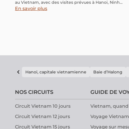
au Vietnam, avec des visites prévues à Hanoi, Ninh
Binh et Ha Long. Il s'agit du plus grand groupe de
En savoir plus
touristes étrangers jamais accueilli par l'industrie
touristique vietnamienne.
Hanoï, capitale vietnamienne
Baie d’Halong
NOS CIRCUITS
GUIDE DE VO
Circuit Vietnam 10 jours
Vietnam, quand 
Circuit Vietnam 12 jours
Voyage Vietnam
Circuit Vietnam 15 jours
Voyage sur mes