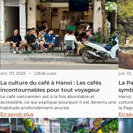
oct. 07, 2025
2,848 vues
juil. 01
La culture du café à Hanoï : Les cafés
La Pa
incontournables pour tout voyageur
symbo
Le café vietnamien est à la fois abordable et
Hanoï,
accessible, ce qui explique pourquoi il est devenu une
cultur
habitude profondément ancrée.
la Pag
comme 
En savoir plus
En sav
Mais q
Commen
spirit