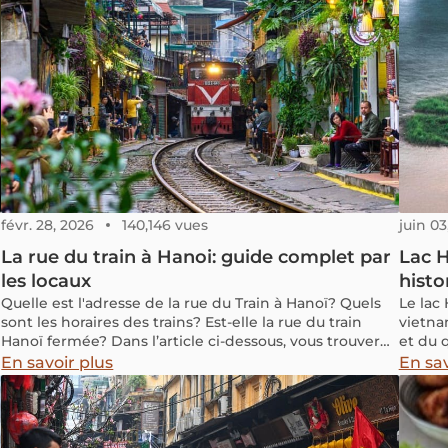
févr. 28, 2026
140,146 vues
juin 03
La rue du train à Hanoi: guide complet par
Lac H
les locaux
histo
Quelle est l'adresse de la rue du Train à Hanoï? Quels
Le lac
sont les horaires des trains? Est-elle la rue du train
vietnam
Hanoï fermée? Dans l’article ci-dessous, vous trouverez
et du q
les informations mises à jour sur cette rue.
En savoir plus
En sav