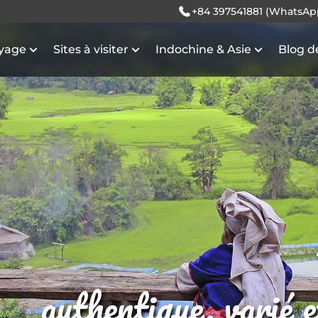
+84 397541881 (WhatsAp
oyage
Sites à visiter
Indochine & Asie
Blog d
authentique, varié 