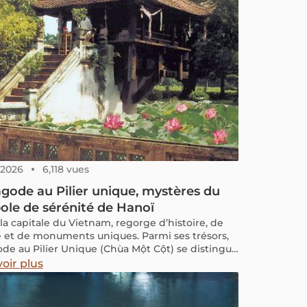
, 2026
6,118 vues
gode au Pilier unique, mystères du
le de sérénité de Hanoï
 la capitale du Vietnam, regorge d’histoire, de
e et de monuments uniques. Parmi ses trésors,
ode au Pilier Unique (Chùa Một Cột) se distingue
l’un des symboles les plus emblématiques.
oir plus
u’est-ce qui rend cette pagode si spéciale ?
t est-elle devenue un puissant symbole de la
ualité vietnamienne ?