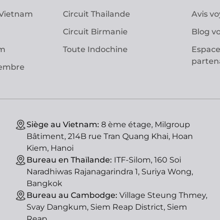
 Vietnam
Circuit Thailande
Avis v
Circuit Birmanie
Blog v
am
Toute Indochine
Espace
parten
vembre
Siège au Vietnam:
8 ème étage, Milgroup
Bâtiment, 214B rue Tran Quang Khai, Hoan
Kiem, Hanoi
Bureau en Thaïlande:
ITF-Silom, 160 Soi
Naradhiwas Rajanagarindra 1, Suriya Wong,
Bangkok
Bureau au Cambodge:
Village Steung Thmey,
Svay Dangkum, Siem Reap District, Siem
Reap