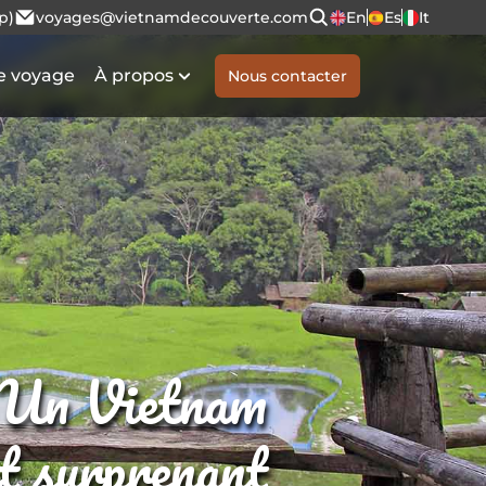
p)
voyages@vietnamdecouverte.com
En
Es
It
e voyage
À propos
Nous contacter
Un Vietnam
et surprenant