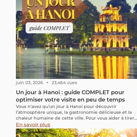
juin 03, 2026
23,464 vues
Un jour à Hanoi : guide COMPLET pour
optimiser votre visite en peu de temps
Vous n'avez qu’un jour à Hanoi pour découvrir
l'atmosphère unique, la gastronomie délicieuse et la
chaleur humaine de cette ville. Pour vous aider à tirer
le meilleur parti de cette journée, notre blog a
En savoir plus
sélectionné des expériences incontournables qui
correspondent parfaitement à vos envies. Prêt à