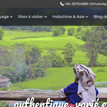
+84 397541881 (WhatsAp
oyage
Sites à visiter
Indochine & Asie
Blog d
authentique, varié 