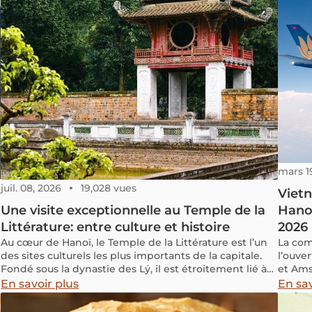
mars 1
juil. 08, 2026
19,028 vues
Vietn
Une visite exceptionnelle au Temple de la
Hanoï
Littérature: entre culture et histoire
2026
Au cœur de Hanoï, le Temple de la Littérature est l’un
La com
des sites culturels les plus importants de la capitale.
l’ouve
Fondé sous la dynastie des Lý, il est étroitement lié à
et Ams
l’histoire de l’éducation, du confucianisme et des
2026.
En savoir plus
En sav
concours impériaux au Vietnam. Ayant eu l’occasion
de travailler dans ce lieu, je vous propose ici un regard