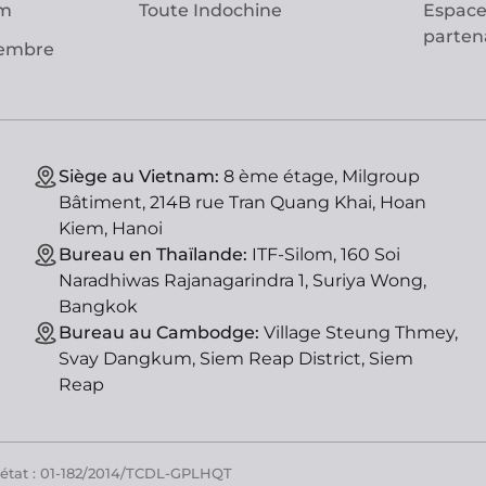
am
Toute Indochine
Espace
parten
vembre
Siège au Vietnam:
8 ème étage, Milgroup
Bâtiment, 214B rue Tran Quang Khai, Hoan
Kiem, Hanoi
Bureau en Thaïlande:
ITF-Silom, 160 Soi
Naradhiwas Rajanagarindra 1, Suriya Wong,
Bangkok
Bureau au Cambodge:
Village Steung Thmey,
Svay Dangkum, Siem Reap District, Siem
Reap
'état : 01-182/2014/TCDL-GPLHQT