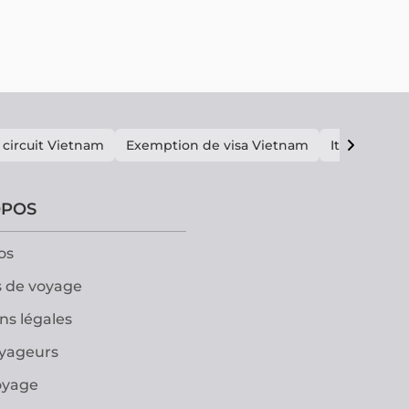
 circuit Vietnam
Exemption de visa Vietnam
Itinéraire V
OPOS
os
 de voyage
ns légales
oyageurs
oyage