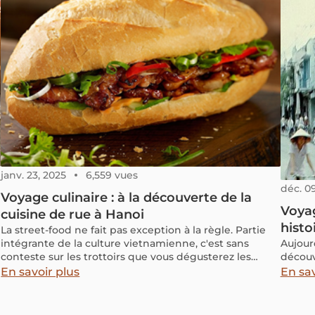
à la fois pratique et culturel pour mieux comprendre
son histoire, son architecture et sa place dans
l’identité de Hanoï.
janv. 23, 2025
6,559 vues
déc. 0
Voyage culinaire : à la découverte de la
Voyag
cuisine de rue à Hanoi
histo
La street-food ne fait pas exception à la règle. Partie
intégrante de la culture vietnamienne, c'est sans
Aujourd
conteste sur les trottoirs que vous dégusterez les
découv
meilleurs plats populaires vietnamiens. Ainsi, suivez-
En savoir plus
En sav
nous à travers cet article pour un voyage culinaire à la
découverte de la cuisine de rue à Hanoi.