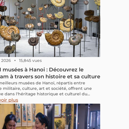
8, 2026
15,845 vues
1 musées à Hanoi : Découvrez le
am à travers son histoire et sa culture
 meilleurs musées de Hanoï, répartis entre
e militaire, culture, art et société, offrent une
e dans l'héritage historique et culturel du
m. Ces musées préservent des collections
oir plus
antes de la capitale vietnamienne.