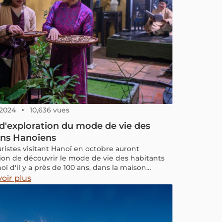
, 2024
10,636 vues
d'exploration du mode de vie des
ens Hanoïens
uristes visitant Hanoï en octobre auront
sion de découvrir le mode de vie des habitants
ï d'il y a près de 100 ans, dans la maison
ne située au 87 rue Ma May, Hanoï à travers le
oir plus
t-spectacle "Chuyen pho Hang".