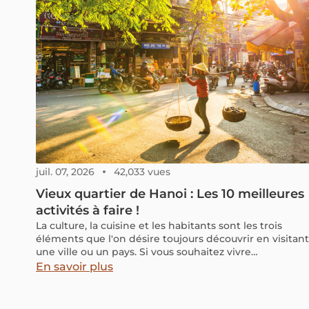
découvrir Hanoi comme jamais auparavant ?
juil. 07, 2026
42,033 vues
Vieux quartier de Hanoi : Les 10 meilleures
activités à faire !
La culture, la cuisine et les habitants sont les trois
éléments que l'on désire toujours découvrir en visitant
une ville ou un pays. Si vous souhaitez vivre
pleinement l'expérience d'un Hanoien, ne manquez
En savoir plus
pas le Vieux Quartier de Hanoi. Le Vieux Quartier de
Hanoi, également connu sous le nom non officiel de
"Hanoi 36 rues et corporations", est une zone urbaine