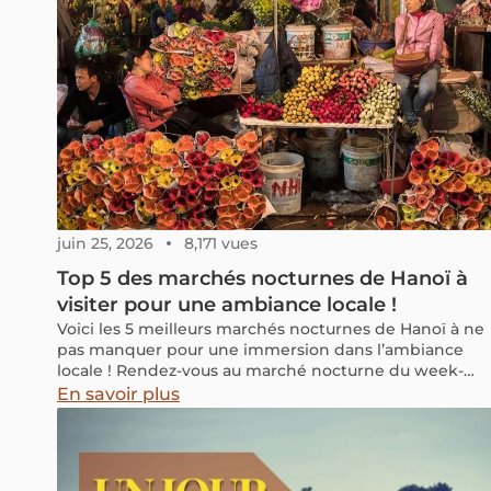
juin 25, 2026
8,171 vues
Top 5 des marchés nocturnes de Hanoï à
visiter pour une ambiance locale !
Voici les 5 meilleurs marchés nocturnes de Hanoï à ne
pas manquer pour une immersion dans l’ambiance
locale ! Rendez-vous au marché nocturne du week-
end lorsque vous êtes à Hanoï : il offre tout ce que
En savoir plus
vous pouvez désirer, que ce soit une expérience
touristique animée ou une atmosphère
authentiquement locale.