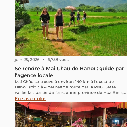
juin 25, 2026
6,758 vues
Se rendre à Mai Chau de Hanoï : guide par
l'agence locale
Mai Châu se trouve à environ 140 km à l'ouest de
Hanoï, soit 3 à 4 heures de route par la RN6. Cette
vallée fait partie de l'ancienne province de Hoa Binh,
intégrée depuis 2025 à la nouvelle province de Phu
En savoir plus
Tho, et reste une escapade nature prisée pour
découvrir les villages thaïs sur pilotis entourés de
rizières et de collines verdoyantes.