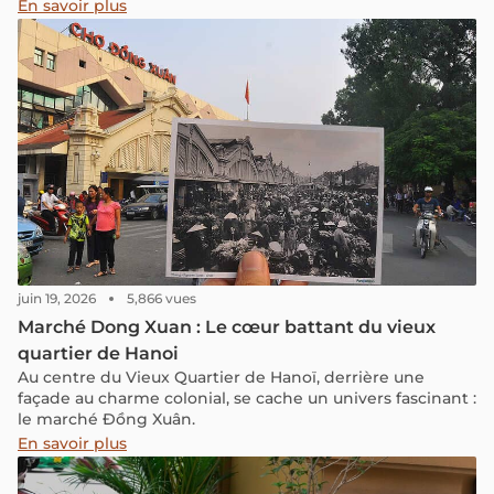
moderne du Vietnam. Ce guide vous donne toutes les
En savoir plus
informations pratiques pour 2026 : horaires actuels, prix
d'entrée, code vestimentaire, accès, calendrier de
fermeture annuelle et conseils pour combiner la visite
avec les autres sites de la place Ba Dinh.
juin 19, 2026
5,866 vues
Marché Dong Xuan : Le cœur battant du vieux
quartier de Hanoi
Au centre du Vieux Quartier de Hanoï, derrière une
façade au charme colonial, se cache un univers fascinant :
le marché Đồng Xuân.
En savoir plus