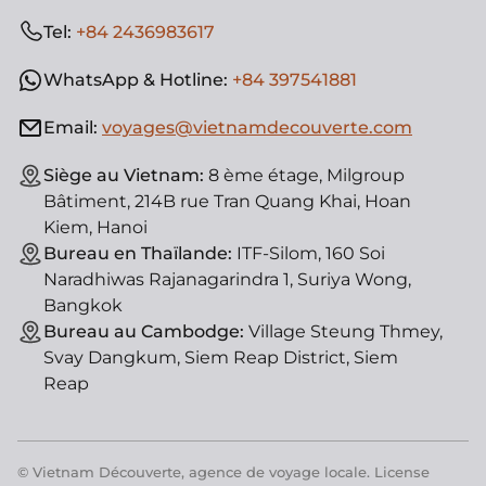
Tel:
+84 2436983617
WhatsApp & Hotline:
+84 397541881
Email:
voyages@vietnamdecouverte.com
Siège au Vietnam:
8 ème étage, Milgroup
Bâtiment, 214B rue Tran Quang Khai, Hoan
Kiem, Hanoi
Bureau en Thaïlande:
ITF-Silom, 160 Soi
Naradhiwas Rajanagarindra 1, Suriya Wong,
Bangkok
Bureau au Cambodge:
Village Steung Thmey,
Svay Dangkum, Siem Reap District, Siem
Reap
© Vietnam Découverte, agence de voyage locale. License