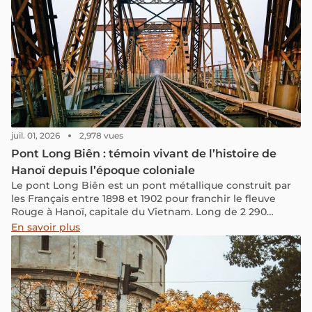
1962, la pagode est officiellement reconnue comme
patrimoine historique et culturel, soulignant ainsi son
importance majeure. Dans cet article, vous trouverez
toutes les informations sur son histoire, son architecture
ainsi qu’un guide pour visiter cette pagode sacrée.
juil. 01, 2026
2,978 vues
Pont Long Biên : témoin vivant de l’histoire de
Hanoï depuis l’époque coloniale
Le pont Long Biên est un pont métallique construit par
les Français entre 1898 et 1902 pour franchir le fleuve
Rouge à Hanoï, capitale du Vietnam. Long de 2 290
mètres, il fut conçu par l'entreprise française Daydé &
En savoir plus
Pillé, et non par Gustave Eiffel comme le veut une
légende tenace.