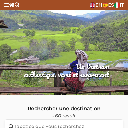
EN
ES
IT
Un Vietnam
authentique, varié et surprenant
Rechercher une destination
- 60 result