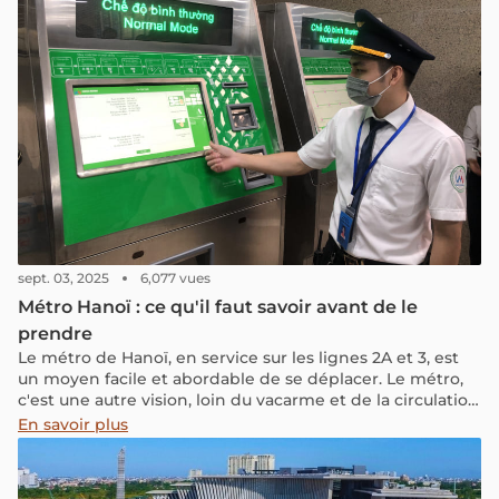
sept. 03, 2025
6,077 vues
Métro Hanoï : ce qu'il faut savoir avant de le
prendre
Le métro de Hanoï, en service sur les lignes 2A et 3, est
un moyen facile et abordable de se déplacer. Le métro,
c'est une autre vision, loin du vacarme et de la circulation
de la capitale vietnamienne.
En savoir plus