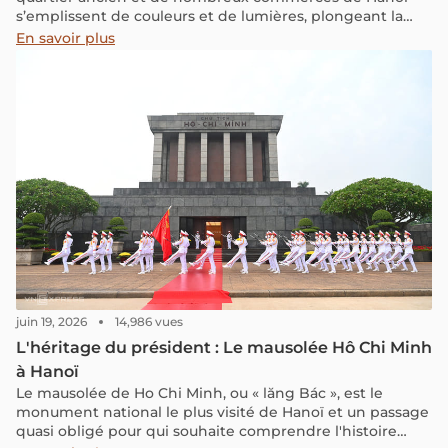
s’emplissent de couleurs et de lumières, plongeant la
ville dans l’ambiance festive de fin d’année.
En savoir plus
juin 19, 2026
14,986 vues
L'héritage du président : Le mausolée Hô Chi Minh
à Hanoï
Le mausolée de Ho Chi Minh, ou « lăng Bác », est le
monument national le plus visité de Hanoï et un passage
quasi obligé pour qui souhaite comprendre l'histoire