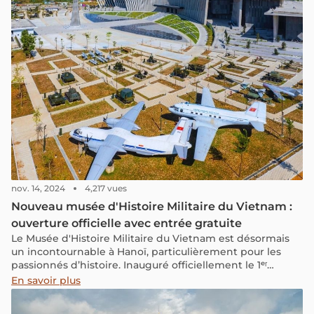
nov. 14, 2024
4,217 vues
Nouveau musée d'Histoire Militaire du Vietnam :
ouverture officielle avec entrée gratuite
Le Musée d'Histoire Militaire du Vietnam est désormais
un incontournable à Hanoï, particulièrement pour les
passionnés d’histoire. Inauguré officiellement le 1ᵉʳ
novembre 2024, il propose une riche collection
En savoir plus
d'artefacts, de photographies et d'expositions retraçant
les exploits et les combats militaires qui ont marqué