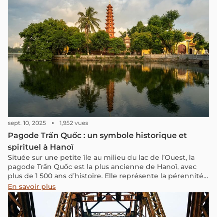
l’histoire du Vietnam à travers les siècles.
sept. 10, 2025
1,952 vues
Pagode Trấn Quốc : un symbole historique et
spirituel à Hanoï
Située sur une petite île au milieu du lac de l’Ouest, la
pagode Trấn Quốc est la plus ancienne de Hanoï, avec
plus de 1 500 ans d’histoire. Elle représente la pérennité
de la culture et de la foi bouddhiste au Vietnam.
En savoir plus
Construite au VIᵉ siècle, ce lieu fut à l’époque l’un des
principaux centres du bouddhisme dans la capitale
impériale Thăng Long (actuelle Hanoï). Depuis le 28 avril