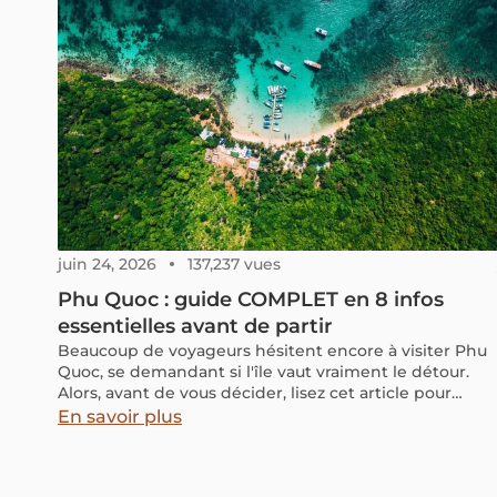
et une croisière en jonque dans des eaux moins
fréquentées
juin 24, 2026
137,237 vues
Phu Quoc : guide COMPLET en 8 infos
essentielles avant de partir
Beaucoup de voyageurs hésitent encore à visiter Phu
Quoc, se demandant si l'île vaut vraiment le détour.
Alors, avant de vous décider, lisez cet article pour
découvrir ce que cette destination a à offrir. Phu Quoc,
En savoir plus
au sud du Vietnam, reste un endroit magnifique à
explorer. Même si certains coins sont très développés,
l'île conserve encore de nombreux lieux au cœur de la