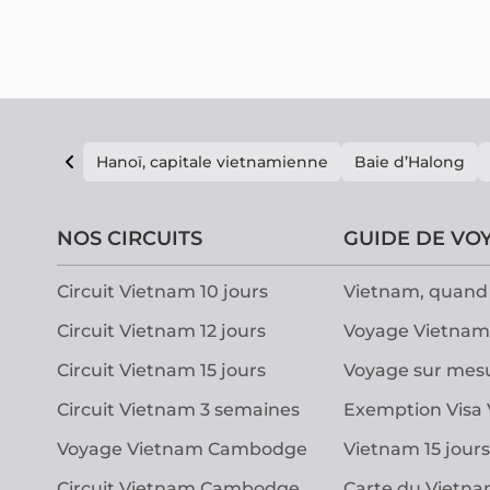
nature, avec certaines des plus belles plages du pays.
Elle est aussi célèbre pour ses couchers de soleil
inoubliables. Suivez-nous pour voir si Phu Quoc mérite
votre visite.
Hanoï, capitale vietnamienne
Baie d’Halong
NOS CIRCUITS
GUIDE DE VO
Circuit Vietnam 10 jours
Vietnam, quand 
Circuit Vietnam 12 jours
Voyage Vietnam
Circuit Vietnam 15 jours
Voyage sur mes
Circuit Vietnam 3 semaines
Exemption Visa
Voyage Vietnam Cambodge
Vietnam 15 jours
Circuit Vietnam Cambodge
Carte du Vietn