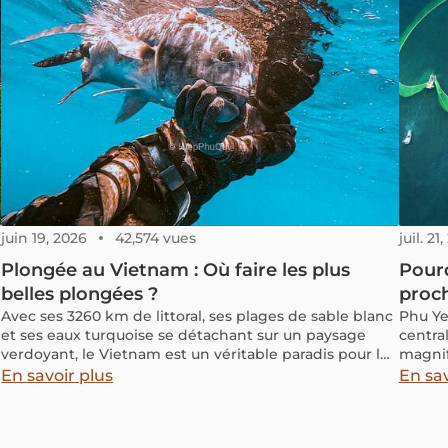
propose de découvrir les meilleures activités à Mui Ne,
cet art
ainsi que des informations pratiques pour vous
savoir 
déplacer et trouver un hébergement confortable.
dormir
juin 19, 2026
42,574 vues
juil. 21
Plongée au Vietnam : Où faire les plus
Pourq
belles plongées ?
proch
Avec ses 3260 km de littoral, ses plages de sable blanc
Phu Ye
et ses eaux turquoise se détachant sur un paysage
centra
verdoyant, le Vietnam est un véritable paradis pour les
magnif
amateurs de plongée sous-marine. Les innombrables
paysag
En savoir plus
En sav
sites de plongée Vietnam offrent l'occasion idéale de
trouver
découvrir le monde enchanteur de la vie sous-marine
vietna
vietnamienne.
découv