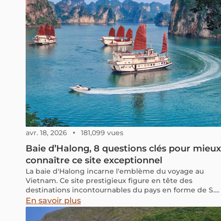
avr. 18, 2026
181,099 vues
Baie d’Halong, 8 questions clés pour mieux
connaître ce site exceptionnel
La baie d'Halong incarne l'emblème du voyage au
Vietnam. Ce site prestigieux figure en tête des
destinations incontournables du pays en forme de S.
Cependant, il existe des informations intéressantes à
En savoir plus
connaître sur ce site en plus du fait que c'est l'une des
merveilles du monde. Savez-vous quelle est la