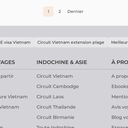
les in
un voya
1
2
Dernier
E visa Vietnam
Circuit Vietnam extension plage
Meilleur
YAGES
INDOCHINE & ASIE
À PR
partir
Circuit Vietnam
A prop
Circuit Cambodge
Ebooks
ure Vietnam
Circuit Laos
Mentio
 Vietnam
Circuit Thailande
Avis v
Circuit Birmanie
Blog v
am
Toute Indochine
Espace