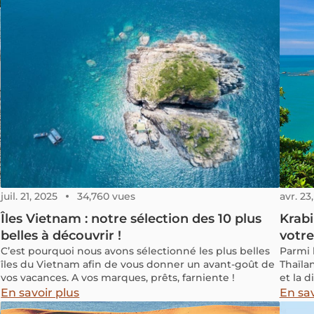
flambo
a
except
juil. 21, 2025
34,760 vues
avr. 23
Îles Vietnam : notre sélection des 10 plus
Krab
belles à découvrir !
votre
C’est pourquoi nous avons sélectionné les plus belles
Parmi 
îles du Vietnam afin de vous donner un avant-goût de
Thaïla
vos vacances. A vos marques, prêts, farniente !
et la d
plonge
En savoir plus
En sav
immacu