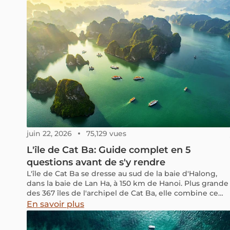
juin 22, 2026
75,129 vues
L'île de Cat Ba: Guide complet en 5
questions avant de s'y rendre
L'île de Cat Ba se dresse au sud de la baie d'Halong,
dans la baie de Lan Ha, à 150 km de Hanoi. Plus grande
des 367 îles de l'archipel de Cat Ba, elle combine ce
que la baie d'Halong seule ne propose pas : un parc
En savoir plus
national classé réserve de biosphère par l'UNESCO,
des villages de pêcheurs vivants, des plages cachées