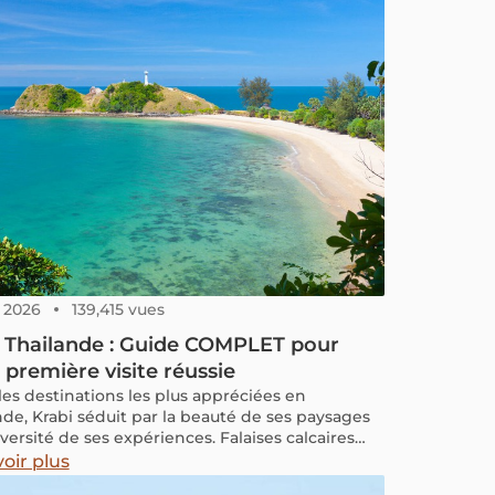
yants rouges ainsi que sa cuisine de rue
ionnelle.
, 2026
139,415 vues
i Thailande : Guide COMPLET pour
 première visite réussie
les destinations les plus appréciées en
nde, Krabi séduit par la beauté de ses paysages
iversité de ses expériences. Falaises calcaires
ant dans une mer turquoise, plages
oir plus
lées, temples paisibles et petits marchés