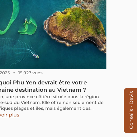
icle, vous trouverez les informations utiles pour
que faire à Nha Trang, quelles îles choisir, où
 et quand partir.
, 2025
19,927 vues
uoi Phu Yen devrait être votre
aine destination au Vietnam ?
Conseils - Devis
n, une province côtière située dans la région
le-sud du Vietnam. Elle offre non seulement de
iques plages et îles, mais également des
es géologiques impressionnants que vous ne
oir plus
ez nulle part ailleurs parmi les villes côtières
miennes. Suivez-nous maintenant pour
rir les merveilles de Phu Yen et obtenir toutes