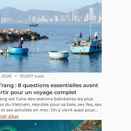
 : tout invite à la découverte, à son rythme.
et article, on vous propose un tour d’horizon
 de Krabi : lieux à visiter, conseils pratiques
’y rendre, et suggestions pour profiter
ment de votre séjour. Que l’on vienne pour
r les îles, grimper les rochers de Railay ou
ment se détendre au bord de l’eau, Krabi reste
ape incontournable pour un voyage en
nde réussi.
, 2026
93,597 vues
rang : 8 questions essentielles avant
rtir pour un voyage complet
ang est l’une des stations balnéaires les plus
s du Vietnam, réputée pour sa baie, ses îles, ses
 et ses activités en mer. On y vient aussi pour
uits de mer, les bains de boue et l’ambiance
oir plus
 du centre-ville. Mais Nha Trang vaut-elle
nt le détour ? Est-elle trop touristique ? Dans