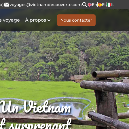
p)
voyages@vietnamdecouverte.com
En
Es
It
e voyage
À propos
Nous contacter
Un Vietnam
et surprenant