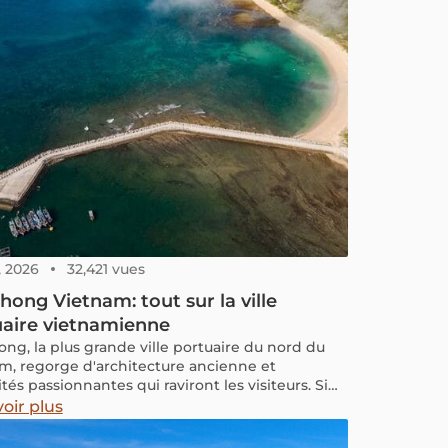
, 2026
32,421 vues
hong Vietnam: tout sur la ville
uaire vietnamienne
ong, la plus grande ville portuaire du nord du
m, regorge d'architecture ancienne et
ités passionnantes qui raviront les visiteurs. Si
nvisagez une croisière dans la pittoresque baie
oir plus
 Ha, ne manquez pas l'occasion de faire une
à Hai Phong et de découvrir ses rues bordées de