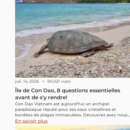
signification de "Ha Long" dans le nom de la baie
d'Halong ? Quelles sont les meilleures périodes pour l
visiter et comment se déroule une croisière en jonque
pour passer une nuit dans la baie ? Tout est abordé
dans cet article, alors n'hésitez pas à lire ces
informations pratiques.
juil. 14, 2026
90,021 vues
Île de Con Dao, 8 questions essentielles
avant de s'y rendre!
Con Dao Vietnam est aujourd’hui un archipel
paradisiaque réputé pour ses eaux cristallines et
bordées de plages immaculées. Découvrez avec nous
tout ce qu’il y a à voir et à vivre sur cette merveille
En savoir plus
insulaire du Vietnam.