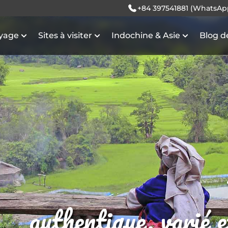
+84 397541881 (WhatsAp
oyage
Sites à visiter
Indochine & Asie
Blog d
authentique, varié 