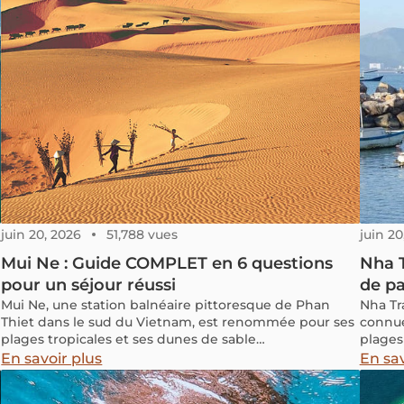
animés
Dans c
complet
pour s
pleine
explore
simple
une ét
Thaïla
juin 20, 2026
51,788 vues
juin 20
Mui Ne : Guide COMPLET en 6 questions
Nha T
pour un séjour réussi
de pa
Mui Ne, une station balnéaire pittoresque de Phan
Nha Tr
Thiet dans le sud du Vietnam, est renommée pour ses
connue
plages tropicales et ses dunes de sable
plages
impressionnantes. Située à environ 4 heures de route
les fr
En savoir plus
En sav
de Ho Chi Minh-Ville, elle se révèle être une
animée
destination facilement accessible. Ce guide vous
vraime