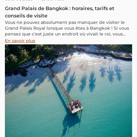
Grand Palais de Bangkok : horaires, tarifs et
conseils de visite
Vous ne pouvez absolument pas manquer de visiter le
Grand Palais Royal lorsque vous êtes à Bangkok ! Si vous
pensez que c'est juste un endroit où vivait le roi, vous
changerez peut-être d'avis. Je pensais la même chose,
En savoir plus
jusqu'à ce que je le voie de mes propres yeux.