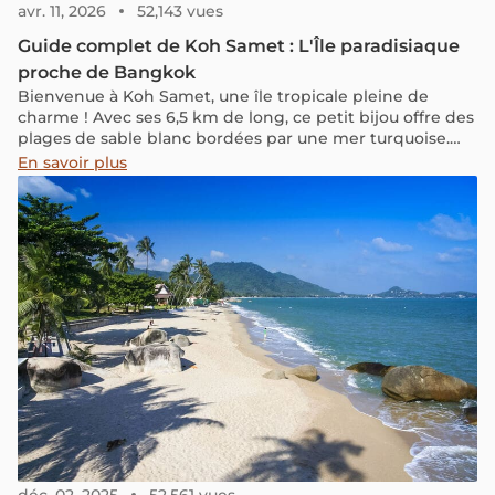
avr. 11, 2026
52,143 vues
Guide complet de Koh Samet : L'Île paradisiaque
proche de Bangkok
Bienvenue à Koh Samet, une île tropicale pleine de
charme ! Avec ses 6,5 km de long, ce petit bijou offre des
plages de sable blanc bordées par une mer turquoise.
Facilement accessible depuis Bangkok ou Pattaya, Koh
En savoir plus
Samet séduit par sa nature préservée et son atmosphère
détendue. Loin de la foule, explorez des criques aux eaux
cristallines ou parcourez en scooter des sentiers
traversant une jungle luxuriante. Entre farniente,
baignades rafraîchissantes et dégustation de délicieux
fruits de mer, cette escale balnéaire comblera les
voyageurs en quête d’authenticité !