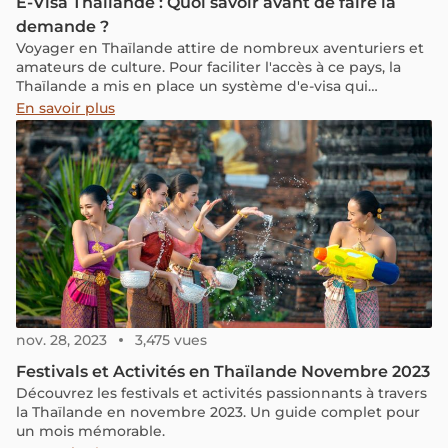
E-Visa Thaïlande : Quoi savoir avant de faire la
demande ?
Voyager en Thaïlande attire de nombreux aventuriers et
amateurs de culture. Pour faciliter l'accès à ce pays, la
Thaïlande a mis en place un système d'e-visa qui
simplifie le processus de demande pour les voyageurs du
En savoir plus
monde entier. Grâce à cette méthode en ligne, obtenir
un visa devient rapide et pratique, permettant aux
visiteurs de se concentrer sur la planification de leur
séjour. Dans cet article, nous examinerons les différents
types d'e-visa disponibles, leurs avantages, et les
informations essentielles pour entrer en Thaïlande.
nov. 28, 2023
3,475 vues
Festivals et Activités en Thaïlande Novembre 2023
Découvrez les festivals et activités passionnants à travers
la Thaïlande en novembre 2023. Un guide complet pour
un mois mémorable.