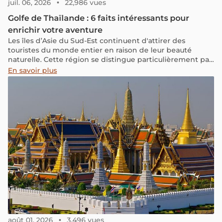
juil. 06, 2026
22,986 vues
Golfe de Thaïlande : 6 faits intéressants pour
enrichir votre aventure
Les îles d’Asie du Sud-Est continuent d'attirer des
touristes du monde entier en raison de leur beauté
naturelle. Cette région se distingue particulièrement par
ses mers et ses îles, formées à partir de l'est de l'océan
En savoir plus
Pacifique. L'une des plus vastes baies de cette région est
le golfe de Thaïlande. Vous avez probablement beaucoup
entendu parler de cette région, mais avez-vous vraiment
exploré tout ce qu'elle a à offrir ? Le golfe de Thaïlande
est-il exclusivement situé en Thaïlande ? Toutes les
informations intéressantes sur ce golfe seront dévoilées
dans l'article ci-dessous, alors suivez-nous !
août 01, 2026
3,496 vues