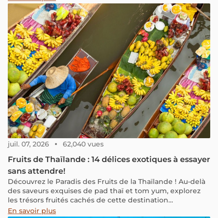
Thaïlande en février 2024, classés par date.
juil. 07, 2026
62,040 vues
Fruits de Thaïlande : 14 délices exotiques à essayer
sans attendre!
Découvrez le Paradis des Fruits de la Thaïlande ! Au-delà
des saveurs exquises de pad thaï et tom yum, explorez
les trésors fruités cachés de cette destination
incontournable d'Asie.
En savoir plus