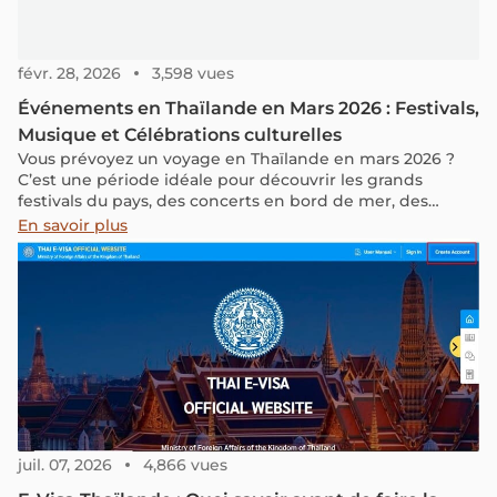
févr. 28, 2026
3,598 vues
Événements en Thaïlande en Mars 2026 : Festivals,
Musique et Célébrations culturelles
Vous prévoyez un voyage en Thaïlande en mars 2026 ?
C’est une période idéale pour découvrir les grands
festivals du pays, des concerts en bord de mer, des
cérémonies dans les temples et de nombreuses
En savoir plus
célébrations culturelles à travers tout le royaume.
juil. 07, 2026
4,866 vues