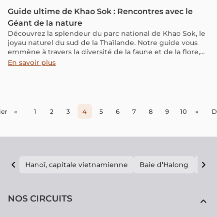
Guide ultime de Khao Sok : Rencontres avec le
Géant de la nature
Découvrez la splendeur du parc national de Khao Sok, le
joyau naturel du sud de la Thaïlande. Notre guide vous
emmène à travers la diversité de la faune et de la flore,
les formations rocheuses spectaculaires et les activités
En savoir plus
inoubliables offertes par ce trésor naturel.
er
«
1
2
3
4
5
6
7
8
9
10
»
D
Hanoï, capitale vietnamienne
Baie d’Halong
E vi
NOS CIRCUITS