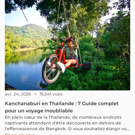
vous séduira par ses paysages grandioses et vous offrira
le plus beau des voyages.
avr. 24, 2026
19,541 vues
Kanchanaburi en Thaïlande : 7 Guide complet
pour un voyage inoubliable
En plein cœur de la Thaïlande, de nombreux endroits
captivants attendent d'être découverts en dehors de
l'effervescence de Bangkok. Si vous souhaitez élargir vos
horizons au-delà de la capitale sans idée précise en tête,