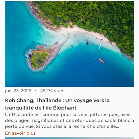
Soi, une soupe de nouilles originaire du nord de la
Thaïlande, qui a conquis le cœur des amateurs de cuisine
thaïlandaise à travers le monde. Son secret ? Une
harmonie parfaite entre un bouillon parfumé au curry,
des nouilles moelleuses, des éclats croustillants et une
touche de citron vert. Autrefois peu connu en dehors de
la Thaïlande, ce plat emblématique est aujourd’hui l’une
des spécialités thaïlandaises les plus prisées.
juil. 23, 2026
45,174 vues
Koh Chang, Thaïlande : Un voyage vers la
tranquillité de l'île Éléphant
La Thaïlande est connue pour ses îles pittoresques, avec
des plages magnifiques et des étendues de sable blanc à
perte de vue. Si vous êtes à la recherche d'une île
paisible, moins touristique et plus authentique, Koh
En savoir plus
Chang est un choix idéal. Cette île offre bien plus qu'un