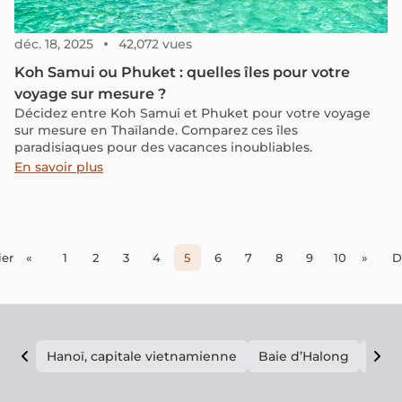
déc. 18, 2025
42,072 vues
Koh Samui ou Phuket : quelles îles pour votre
voyage sur mesure ?
Décidez entre Koh Samui et Phuket pour votre voyage
sur mesure en Thaïlande. Comparez ces îles
paradisiaques pour des vacances inoubliables.
En savoir plus
er
«
1
2
3
4
5
6
7
8
9
10
»
D
Hanoï, capitale vietnamienne
Baie d’Halong
E vi