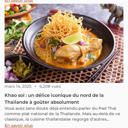
En savoir plus
tournez-vous vers Kanchanaburi.
mars 14, 2025
6,208 vues
Khao soi : un délice iconique du nord de la
Thaïlande à goûter absolument
Vous avez sans doute déjà entendu parler du Pad Thaï
comme plat national de la Thaïlande. Mais au-delà de ce
classique, la cuisine thaïlandaise regorge d'autres
spécialités tout aussi remarquables. Parmi elles, le Khao
En savoir plus