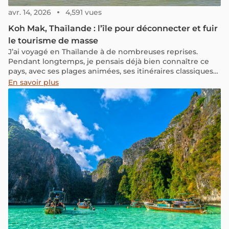
avr. 14, 2026
4,591 vues
Koh Mak, Thaïlande : l’île pour déconnecter et fuir
le tourisme de masse
J’ai voyagé en Thaïlande à de nombreuses reprises.
Pendant longtemps, je pensais déjà bien connaître ce
pays, avec ses plages animées, ses itinéraires classiques
et ses villes qui bougent jour et nuit. Je me demandais
En savoir plus
même s’il restait autre chose à découvrir en dehors de
Phuket ou Koh Phi Phi. Si vous vous posez la même
question que moi et que vous cherchez une île paisible,
encore préservée et loin du tourisme de masse, Koh Mak
en Thaïlande est exactement l’endroit qui mérite une
place dans vos projets de voyage. Voyons ensemble ce
que l’île offre.