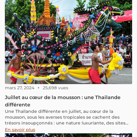
mars 27, 2024
25,698 vues
Juillet au cœur de la mousson : une Thaïlande
différente
Une Thaïlande différente en juillet, au cœur de la
mousson, sous les averses tropicales se cachent des
trésors insoupçonnés : une nature luxuriante, des sites
désertés, une authenticité préservée. Suivez le guide à
En savoir plus
travers une Thaïlande verte et généreuse. La mousson