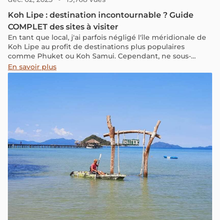
Koh Lipe : destination incontournable ? Guide
COMPLET des sites à visiter
En tant que local, j'ai parfois négligé l'île méridionale de
Koh Lipe au profit de destinations plus populaires
comme Phuket ou Koh Samui. Cependant, ne sous-
estimez pas Koh Lipe. Ayant observé son évolution au fil
En savoir plus
des années, je trouve que son charme durable réside
dans l’équilibre parfait qu’elle maintient entre
accessibilité et préservation de la nature. Je vais vous
expliquer pourquoi cette île est une destination idéale,
offrant une harmonie parfaite entre nature, culture et
détente.