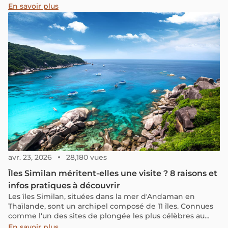
locale.
En savoir plus
avr. 23, 2026
28,180 vues
Îles Similan méritent-elles une visite ? 8 raisons et
infos pratiques à découvrir
Les îles Similan, situées dans la mer d'Andaman en
Thaïlande, sont un archipel composé de 11 îles. Connues
comme l'un des sites de plongée les plus célèbres au
monde, les îles Similan sont un incontournable à ajouter
En savoir plus