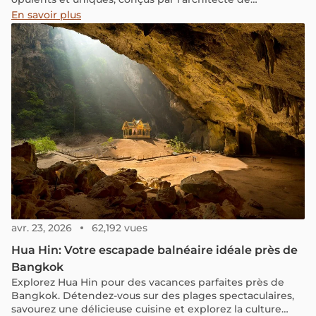
renommée internationale Bill Bensley.
En savoir plus
avr. 23, 2026
62,192 vues
Hua Hin: Votre escapade balnéaire idéale près de
Bangkok
Explorez Hua Hin pour des vacances parfaites près de
Bangkok. Détendez-vous sur des plages spectaculaires,
savourez une délicieuse cuisine et explorez la culture