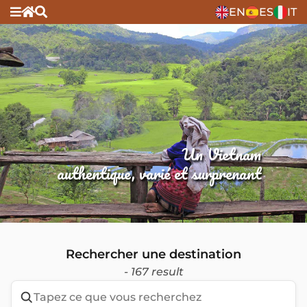
EN
ES
IT
Un Vietnam
authentique, varié et surprenant
Rechercher une destination
- 167 result