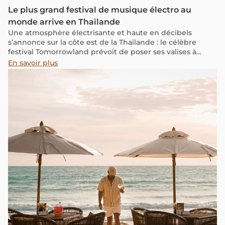
Le plus grand festival de musique électro au
monde arrive en Thaïlande
Une atmosphère électrisante et haute en décibels
s’annonce sur la côte est de la Thaïlande : le célèbre
festival Tomorrowland prévoit de poser ses valises à
Chonburi, dans la région de Pattaya, dès décembre 2026.
En savoir plus
C’est une première historique pour l’Asie du Sud-Est et
une grande opportunité pour le pays du sourire de
renforcer sa position sur la scène mondiale des grands
événements culturels.