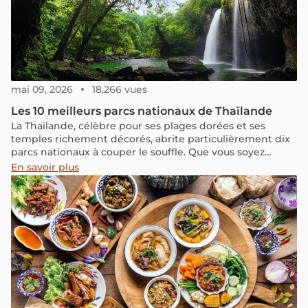
mai 09, 2026
18,266 vues
Les 10 meilleurs parcs nationaux de Thaïlande
La Thaïlande, célèbre pour ses plages dorées et ses
temples richement décorés, abrite particulièrement dix
parcs nationaux à couper le souffle. Que vous soyez
amateur de nature ou adepte des activités en plein air,
En savoir plus
chaque parc thaïlandais offre une expérience unique au
cœur de la nature, prête à vous émerveiller à chaque
coin.