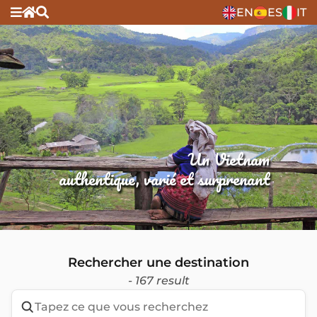
EN
ES
IT
Un Vietnam
authentique, varié et surprenant
Rechercher une destination
- 167 result