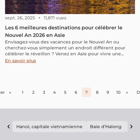
sept. 26, 2025
11,871 vues
Les 6 meilleures destinations pour célébrer le
Nouvel An 2026 en Asie
Envisagez-vous des vacances pour le Nouvel An ou
cherchez-vous simplement un endroit différent pour
célébrer le réveillon ? Venez en Asie pour vivre une
célébration spéciale et différente de celle de votre pays.
En savoir plus
Des feux d'artifice fantastiques, des fêtes de rue
excitantes avec des compte à rebours, des gens amicaux,
et de nombreuses opportunités de voyage, sans oublier
un climat plus ensoleillé et des couleurs riches qui
réchauffent le cœur durant cette saison tristounette en
er
«
1
2
3
4
5
6
7
8
9
10
»
D
Europe, font de l'Asie l'endroit parfait pour passer les
vacances du Nouvel An. Voici les 6 destinations idéales
pour célébrer le Nouvel An 2026 en Asie.
Hanoï, capitale vietnamienne
Baie d’Halong
E vi