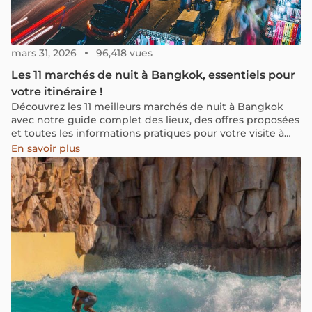
mars 31, 2026
96,418 vues
Les 11 marchés de nuit à Bangkok, essentiels pour
votre itinéraire !
Découvrez les 11 meilleurs marchés de nuit à Bangkok
avec notre guide complet des lieux, des offres proposées
et toutes les informations pratiques pour votre visite à
Bangkok.
En savoir plus