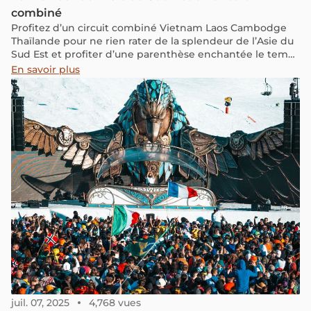
combiné
Profitez d’un circuit combiné Vietnam Laos Cambodge
Thaïlande pour ne rien rater de la splendeur de l’Asie du
Sud Est et profiter d’une parenthèse enchantée le temps
d’un voyage authentique.
En savoir plus
juil. 07, 2025
4,768 vues