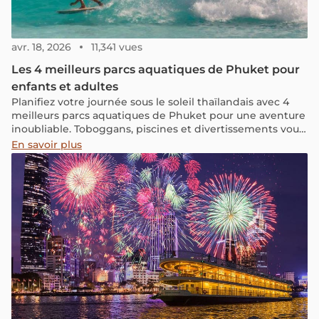
avr. 18, 2026
11,341 vues
Les 4 meilleurs parcs aquatiques de Phuket pour
enfants et adultes
Planifiez votre journée sous le soleil thaïlandais avec 4
meilleurs parcs aquatiques de Phuket pour une aventure
inoubliable. Toboggans, piscines et divertissements vous
attendent.
En savoir plus