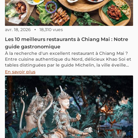
avr. 18, 2026
18,310 vues
Les 10 meilleurs restaurants à Chiang Mai : Notre
guide gastronomique
À la recherche d'un excellent restaurant à Chiang Mai ?
Entre cuisine authentique du Nord, délicieux Khao Soi et
tables distinguées par le guide Michelin, la ville éveille
tous les sens.
En savoir plus