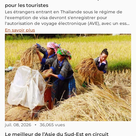
pour les touristes
Les étrangers entrant en Thaïlande sous le régime de
l'exemption de visa devront s'enregistrer pour
l'autorisation de voyage électronique (AVE), avec un essai
prévu en décembre 2024 et une mise en œuvre officielle
En savoir plus
en juin 2025.
juil. 08, 2026
36,065 vues
Le meilleur de l’Asie du Sud-Est en circuit