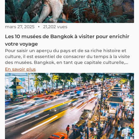
mars 27, 2025
21,202 vues
Les 10 musées de Bangkok à visiter pour enrichir
votre voyage
Pour saisir un aperçu du pays et de sa riche histoire et
culture, il est essentiel de consacrer du temps à la visite
des musées. Bangkok, en tant que capitale culturelle,
abrite une pléthore de musées qui reflètent tous les
En savoir plus
aspects du pays. Dans cet article, nous avons sélectionné
pour vous les 10 musées les plus emblématiques de
Bangkok, afin de vous aider à faire un choix éclairé. De
plus, nous vous fournirons un lien Google Maps pour vous
permettre de planifier votre visite en toute simplicité.