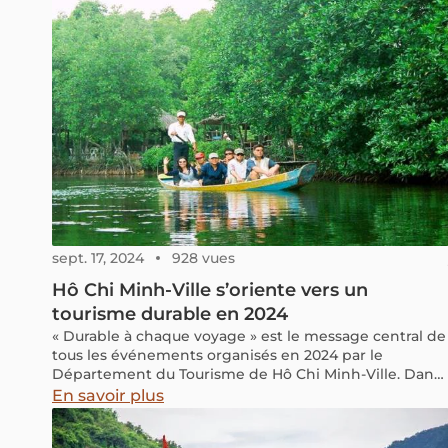
sept. 17, 2024
928 vues
Hô Chi Minh-Ville s’oriente vers un
tourisme durable en 2024
« Durable à chaque voyage » est le message central de
tous les événements organisés en 2024 par le
Département du Tourisme de Hô Chi Minh-Ville. Dans
le cadre de la transition énergétique sans émissions
En savoir plus
visant un développement durable, les autorités de la
métropole du sud, en collaboration avec des