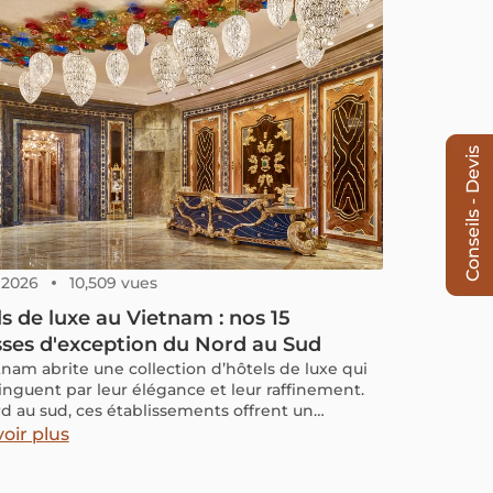
Conseils - Devis
, 2026
10,509 vues
s de luxe au Vietnam : nos 15
ses d'exception du Nord au Sud
tnam abrite une collection d’hôtels de luxe qui
tinguent par leur élégance et leur raffinement.
d au sud, ces établissements offrent un
bre parfait entre confort moderne et respect des
oir plus
ions locales. Des retraites nichées au cœur des
nes aux complexes en bord de mer, chaque