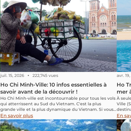
juil. 15, 2026
222,745 vues
avr. 19
Ho Chi Minh-Ville: 10 infos essentielles à
Ho Tr
savoir avant de la découvrir !
mer 
Ho Chi Minh-ville est incontournable pour tous les vols
À seul
qui atterrissent au Sud du Vietnam. C'est la plus
Ville 
grande ville et la plus dynamique du Vietnam. Si vous
destin
ne connaissez pas cette ville et que vous vous
bord d
En savoir plus
En sav
demandez quoi faire ou quoi visiter, cet article est
proxim
pour vous. Vietnam Découverte vous fournit toutes les
sans n