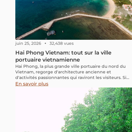
juin 25, 2026
32,438 vues
Hai Phong Vietnam: tout sur la ville
portuaire vietnamienne
Hai Phong, la plus grande ville portuaire du nord du
Vietnam, regorge d'architecture ancienne et
d'activités passionnantes qui raviront les visiteurs. Si
vous envisagez une croisière dans la pittoresque baie
En savoir plus
de Lan Ha, ne manquez pas l'occasion de faire une
halte à Hai Phong et de découvrir ses rues bordées de
flamboyants rouges ainsi que sa cuisine de rue
exceptionnelle.