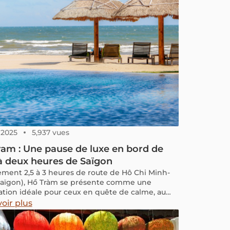
, 2025
5,937 vues
am : Une pause de luxe en bord de
à deux heures de Saïgon
ement 2,5 à 3 heures de route de Hô Chi Minh-
(Saïgon), Hồ Tràm se présente comme une
ation idéale pour ceux en quête de calme, au
e la mer, loin du tumulte urbain. Grâce à sa
oir plus
ité, il est facile d’organiser une escapade courte
écessiter de préparation complexe. Ho Tram est