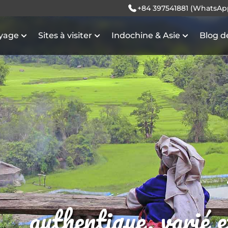
+84 397541881 (WhatsAp
oyage
Sites à visiter
Indochine & Asie
Blog d
authentique, varié 