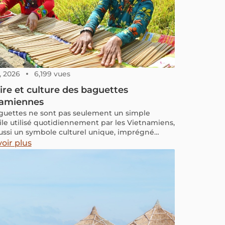
, 2026
6,199 vues
ire et culture des baguettes
namiennes
guettes ne sont pas seulement un simple
ile utilisé quotidiennement par les Vietnamiens,
ussi un symbole culturel unique, imprégné
longue histoire, d'un métissage culturel et de
oir plus
 spirituelles profondes.