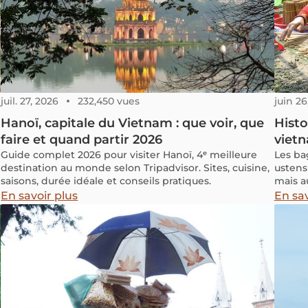
juil. 27, 2026
232,450 vues
juin 26
Hanoï, capitale du Vietnam : que voir, que
Histo
faire et quand partir 2026
viet
Guide complet 2026 pour visiter Hanoï, 4ᵉ meilleure
Les ba
destination au monde selon Tripadvisor. Sites, cuisine,
ustens
saisons, durée idéale et conseils pratiques.
mais a
d'une 
En savoir plus
En sav
valeurs