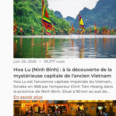
partenaires dans le domaine du tourisme, ont
activement proposé aux voyageurs des circuits de
tourisme responsables lors du salon ITE HCMC 2024 (le
18ème Salon International du Tourisme, un événemen
de premier plan et de grande envergure au Vietnam).
juin 26, 2026
39,377 vues
Hoa Lu (Ninh Binh) : à la découverte de la
mystérieuse capitale de l'ancien Vietnam
Hoa Lu est l'ancienne capitale impériale du Vietnam,
fondée en 968 par l'empereur Dinh Tien Hoang dans
la province de Ninh Binh. Situé à 90 km au sud de
Hanoï, ce site historique classé au patrimoine mondial
En savoir plus
de l'UNESCO (au sein du complexe paysager de Trang
An) abrite deux temples royaux remarquables,
entourés de formations karstiques et de rizières.