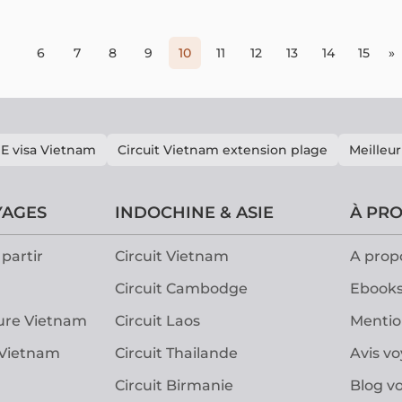
hôtel 
unique
inoubli
beauté
6
7
8
9
10
11
12
13
14
15
»
êtes i
vous a
région
E visa Vietnam
Circuit Vietnam extension plage
Meilleur
YAGES
INDOCHINE & ASIE
À PR
partir
Circuit Vietnam
A prop
Circuit Cambodge
Ebooks
ure Vietnam
Circuit Laos
Mentio
 Vietnam
Circuit Thailande
Avis v
Circuit Birmanie
Blog v