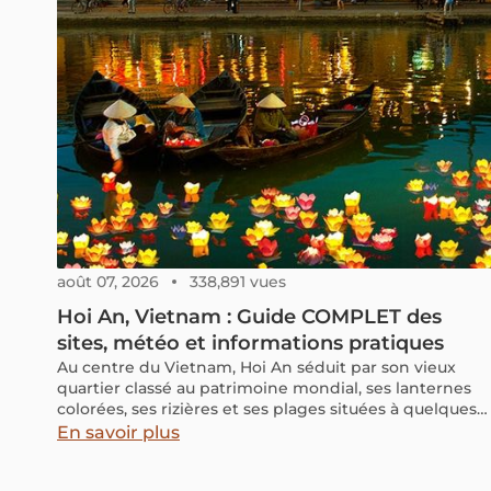
Suivez ce guide complet pour préparer votre visite de
Hoa Lu et découvrir tous les trésors de la baie d'Halon
terrestre.
août 07, 2026
338,891 vues
Hoi An, Vietnam : Guide COMPLET des
sites, météo et informations pratiques
Au centre du Vietnam, Hoi An séduit par son vieux
quartier classé au patrimoine mondial, ses lanternes
colorées, ses rizières et ses plages situées à quelques
minutes du centre. Ancien port marchand d’Asie du
En savoir plus
Sud-Est, la ville conserve une architecture
traditionnelle remarquable et une ambiance très