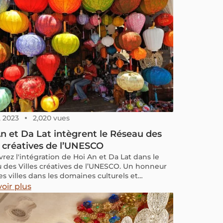
it parfait pour un séjour de quelques jours,
t tout le nécessaire pour une détente complète.
, 2023
2,020 vues
n et Da Lat intègrent le Réseau des
s créatives de l’UNESCO
rez l'intégration de Hoi An et Da Lat dans le
 des Villes créatives de l’UNESCO. Un honneur
es villes dans les domaines culturels et
ques.
oir plus