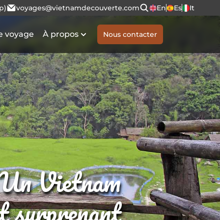
p)
voyages@vietnamdecouverte.com
En
Es
It
e voyage
À propos
Nous contacter
Un Vietnam
et surprenant