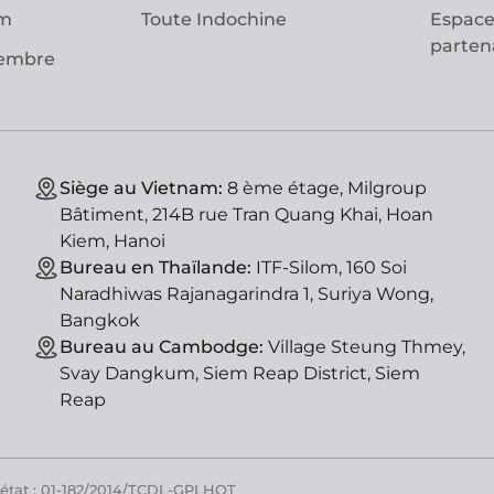
am
Toute Indochine
Espace
parten
vembre
Siège au Vietnam:
8 ème étage, Milgroup
Bâtiment, 214B rue Tran Quang Khai, Hoan
Kiem, Hanoi
Bureau en Thaïlande:
ITF-Silom, 160 Soi
Naradhiwas Rajanagarindra 1, Suriya Wong,
Bangkok
Bureau au Cambodge:
Village Steung Thmey,
Svay Dangkum, Siem Reap District, Siem
Reap
'état : 01-182/2014/TCDL-GPLHQT