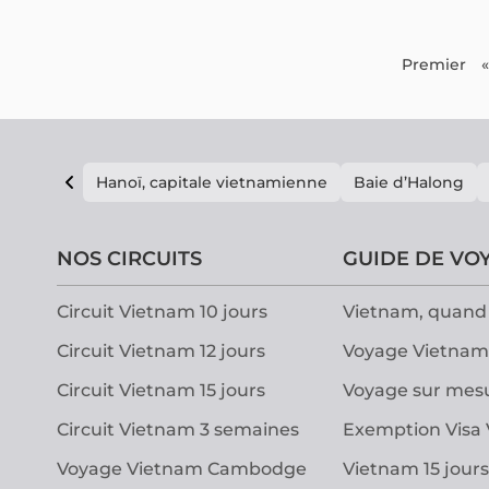
différente des grandes villes vietnamiennes. Dans ce
guide complet, découvrez que faire à Hoi An, les sites
incontournables, les spécialités locales, les meilleures
périodes pour partir et tous les conseils pratiques pour
Premier
«
organiser votre séjour facilement.
Hanoï, capitale vietnamienne
Baie d’Halong
NOS CIRCUITS
GUIDE DE VO
Circuit Vietnam 10 jours
Vietnam, quand 
Circuit Vietnam 12 jours
Voyage Vietnam
Circuit Vietnam 15 jours
Voyage sur mes
Circuit Vietnam 3 semaines
Exemption Visa
Voyage Vietnam Cambodge
Vietnam 15 jours