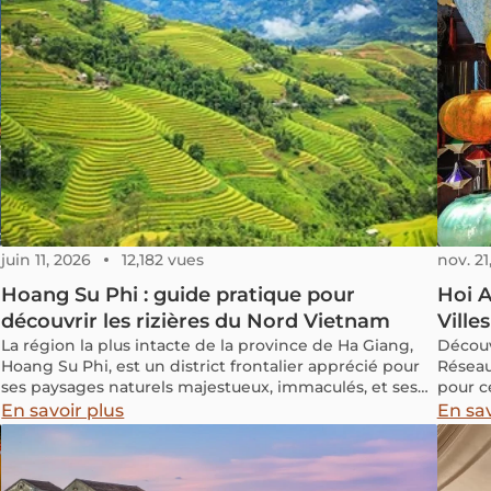
informations pratiques sur la météo, les
l'endro
déplacements, gastronomie,... ainsi que sur tous les
offran
sites incontournables de Ho Chi Minh-ville.
t
juin 11, 2026
12,182 vues
nov. 21
Hoang Su Phi : guide pratique pour
Hoi A
découvrir les rizières du Nord Vietnam
Ville
La région la plus intacte de la province de Ha Giang,
Découv
Hoang Su Phi, est un district frontalier apprécié pour
Réseau
ses paysages naturels majestueux, immaculés, et ses
pour c
magnifiques chaînes de hautes montagnes. Cet article
artisti
En savoir plus
En sav
vous livre une série d’informations pratiques sur ses
sites à ne pas manquer.