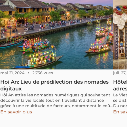
g
mai 21, 2024
2,736 vues
juil. 27
Hoi An: Lieu de prédilection des nomades
Hôtel
digitaux
adres
Hội An attire les nomades numériques qui souhaitent
Le Vie
découvrir la vie locale tout en travaillant à distance
se dis
grâce à une multitude de facteurs, notamment le coût
Du nor
de la vie, la nature et l'architecture.
équili
En savoir plus
En sav
tradit
montag