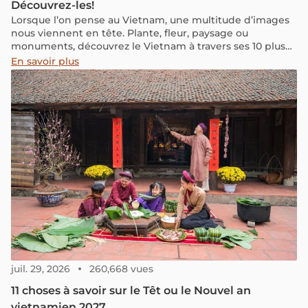
Découvrez-les!
Lorsque l’on pense au Vietnam, une multitude d’images
nous viennent en tête. Plante, fleur, paysage ou
monuments, découvrez le Vietnam à travers ses 10 plus
importants symboles qui sont profondément ancrés
En savoir plus
dans la vie quotidienne des Vietnamiens et que vous
aurez l’occasion de voir pendant votre prochain voyage
au Vietnam.
juil. 29, 2026
260,668 vues
11 choses à savoir sur le Têt ou le Nouvel an
vietnamien 2027