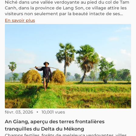
Niché dans une vallée verdoyante au pied du col de Tam
Canh, dans la province de Lang Son, ce village attire les
visiteurs non seulement par la beauté intacte de ses
paysages et ses vestiges anciens, mais aussi par un
En savoir plus
savoir-faire traditionnel fascinant : la fabrication des tuiles
yin yang.
févr. 03, 2026
10,001 vues
An Giang, aperçu des terres frontalières
tranquilles du Delta du Mékong
Champs fertiles, forêts de melaleuca verdoyantes, villes