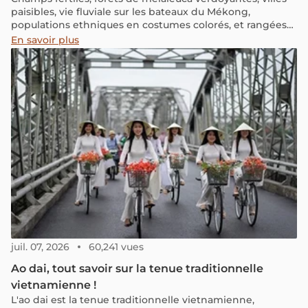
paisibles, vie fluviale sur les bateaux du Mékong,
populations ethniques en costumes colorés, et rangées
de personnes se déplaçant le long des canaux à la
En savoir plus
frontière cambodgienne sont des images quotidiennes
d'une vie tranquille dans la province frontalière d'An
Giang. Découvrez avec nous tous les aspects intéressants
de cette terre lointaine à travers les yeux d'un local du
Delta du Mékong.
juil. 07, 2026
60,241 vues
Ao dai, tout savoir sur la tenue traditionnelle
vietnamienne !
L'ao dai est la tenue traditionnelle vietnamienne,