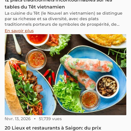
tables du Têt vietnamien
La cuisine du Têt (le Nouvel an vietnamien) se distingue
par sa richesse et sa diversité, avec des plats
traditionnels porteurs de symboles de prospérité, de
chance et de bonne santé.
En savoir plus
févr. 13, 2026
51,739 vues
20 Lieux et restaurants à Saigon: du prix