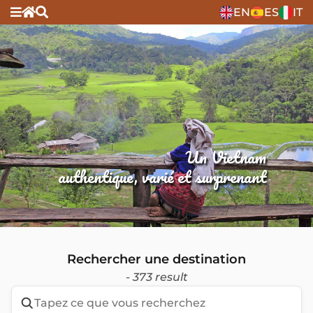
EN
ES
IT
Un Vietnam
authentique, varié et surprenant
Rechercher une destination
- 373 result