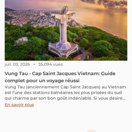
attendre. Elles prennent leur sac et partent. Parmi toutes
les destinations que j’ai visitées, le Vietnam reste l’un des
meilleurs choix pour un voyage en solo. C’est un pays sûr,
accueillant, abordable, et profondément attachant.
juil. 03, 2026
35,094 vues
Vung Tau - Cap Saint Jacques Vietnam: Guide
complet pour un voyage réussi
Vung Tau (anciennement Cap Saint Jacques) au Vietnam
est l’une des stations balnéaires les plus prisées du sud
qui charme par son bon goût indéniable. Si vous désirez
aller passer quelques jours près de la mer, Vung Tau est
En savoir plus
l’endroit où vous devez vous rendre.