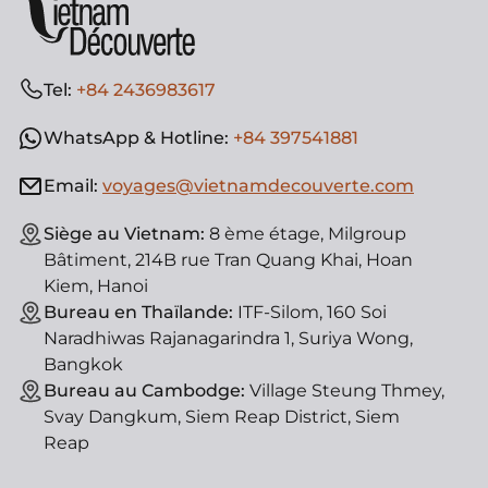
Tel:
+84 2436983617
WhatsApp & Hotline:
+84 397541881
Email:
voyages@vietnamdecouverte.com
Siège au Vietnam:
8 ème étage, Milgroup
Bâtiment, 214B rue Tran Quang Khai, Hoan
Kiem, Hanoi
Bureau en Thaïlande:
ITF-Silom, 160 Soi
Naradhiwas Rajanagarindra 1, Suriya Wong,
Bangkok
Bureau au Cambodge:
Village Steung Thmey,
Svay Dangkum, Siem Reap District, Siem
Reap