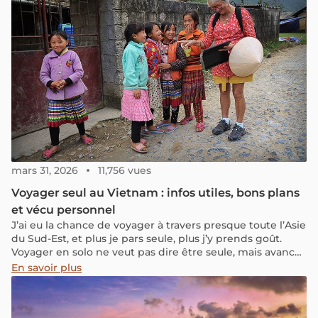
ces deux destinations, en explorant leurs traits uniques
et en vous guidant vers le choix qui correspond le mieux
à vos envies de voyage.
mars 31, 2026
11,756 vues
Voyager seul au Vietnam : infos utiles, bons plans
et vécu personnel
J’ai eu la chance de voyager à travers presque toute l’Asie
du Sud-Est, et plus je pars seule, plus j’y prends goût.
Voyager en solo ne veut pas dire être seule, mais avancer
à son rythme, s’ouvrir plus facilement aux rencontres et
En savoir plus
vivre chaque lieu plus intensément. Ces dernières
années, j’ai croisé de plus en plus de femmes qui
voyagent seules, souvent pour la même raison : ne plus