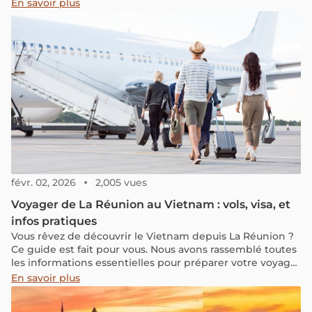
contrôles de sécurité, les horaires, les poussettes et les
En savoir plus
petits imprévus, les parents ont souvent beaucoup de
questions avant le départ. Avec un peu d’organisation, le
voyage peut pourtant se dérouler beaucoup plus
sereinement. Voici les conseils essentiels à connaître
pour voyager avec un bébé en avion, avec un focus
particulier sur les vols au Vietnam.
févr. 02, 2026
2,005 vues
Voyager de La Réunion au Vietnam : vols, visa, et
infos pratiques
Vous rêvez de découvrir le Vietnam depuis La Réunion ?
Ce guide est fait pour vous. Nous avons rassemblé toutes
les informations essentielles pour préparer votre voyage
en toute sérénité, des vols et formalités de visa, aux
En savoir plus
meilleures périodes pour partir, en passant par les
moyens de transport sur place, la monnaie, la culture