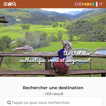
EN
ES
IT
Un Vietnam
authentique, varié et surprenant
Rechercher une destination
- 149 result