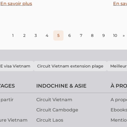
année, une transformation spectaculaire s'opère : le
chang
En savoir plus
En sav
paysage délaisse son manteau d'émeraude pour une
parure d'un blanc pur.
1
2
3
4
5
6
7
8
9
10
»
E visa Vietnam
Circuit Vietnam extension plage
Meilleur
YAGES
INDOCHINE & ASIE
À PR
partir
Circuit Vietnam
A prop
Circuit Cambodge
Ebooks
ure Vietnam
Circuit Laos
Mentio