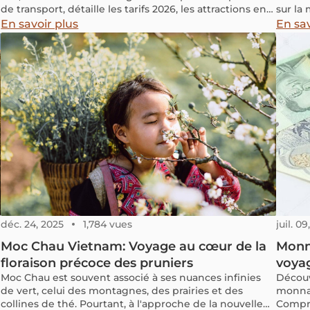
de transport, détaille les tarifs 2026, les attractions en
sur la 
route et les conseils pratiques pour votre voyage au
En savoir plus
En sav
Laos.
déc. 24, 2025
1,784 vues
juil. 0
Moc Chau Vietnam: Voyage au cœur de la
Monna
floraison précoce des pruniers
voyag
Moc Chau est souvent associé à ses nuances infinies
Découv
de vert, celui des montagnes, des prairies et des
monnai
collines de thé. Pourtant, à l'approche de la nouvelle
Compren