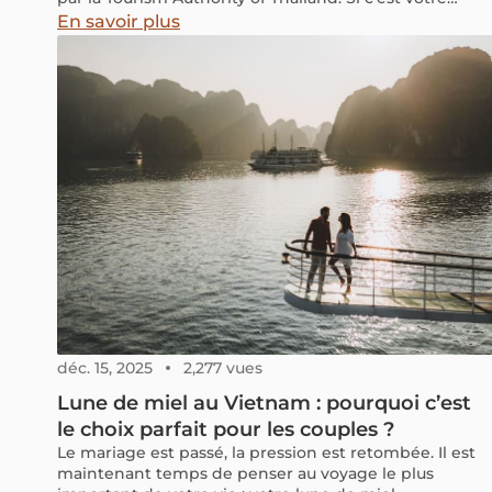
premier voyage, consultez notre guide et commencez
En savoir plus
dès maintenant à organiser votre escapade au Pays
des Sourires.
déc. 15, 2025
2,277 vues
Lune de miel au Vietnam : pourquoi c’est
le choix parfait pour les couples ?
Le mariage est passé, la pression est retombée. Il est
maintenant temps de penser au voyage le plus