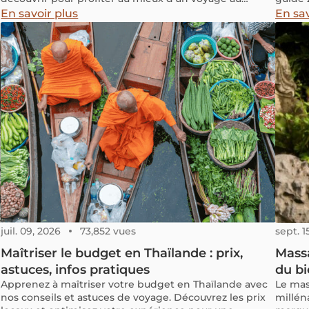
Vietnam en 2 semaines ?
En savoir plus
En sav
juil. 09, 2026
73,852 vues
sept. 1
Maîtriser le budget en Thaïlande : prix,
Massa
astuces, infos pratiques
du bi
Apprenez à maîtriser votre budget en Thaïlande avec
Le mas
nos conseils et astuces de voyage. Découvrez les prix
milléna