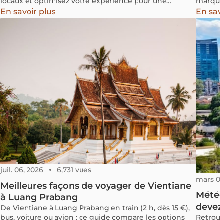
locaux et optimisez votre expérience pour une
marque
aventure sans soucis.
en att
En savoir plus
En sav
Aucun 
consid
spa et
tradit
thérapi
Thaïla
juil. 06, 2026
6,731 vues
mars 0
Meilleures façons de voyager de Vientiane
Météo
à Luang Prabang
devez
De Vientiane à Luang Prabang en train (2 h, dès 15 €),
s
bus, voiture ou avion : ce guide compare les options
Retrou