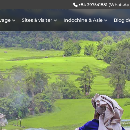
+84 397541881 (WhatsAp
oyage
Sites à visiter
Indochine & Asie
Blog d