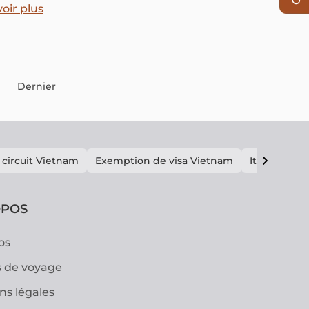
e.
oir plus
Dernier
 circuit Vietnam
Exemption de visa Vietnam
Itinéraire V
OPOS
os
 de voyage
ns légales