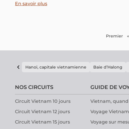
meilleure période pour profiter au maximum de vos
En savoir plus
vacances à Mui Ne !
Premier
«
Hanoï, capitale vietnamienne
Baie d’Halong
NOS CIRCUITS
GUIDE DE VO
Circuit Vietnam 10 jours
Vietnam, quand 
Circuit Vietnam 12 jours
Voyage Vietnam
Circuit Vietnam 15 jours
Voyage sur mes