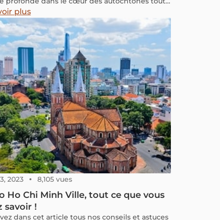
 profonde dans le cœur des autochtones tout
irant l'attention des touristes du monde entier.
oir plus
voyage au Pays du Sourire ne peut être
éré comme complet sans une visite dans un
 profiter d'un excellent massage thaïlandais
ionnel. Dans cet article, découvrons cette
e revitalisante et les meilleurs endroits en
nde pour vivre une expérience relaxante.
3, 2023
8,105 vues
 Ho Chi Minh Ville, tout ce que vous
 savoir !
vez dans cet article tous nos conseils et astuces