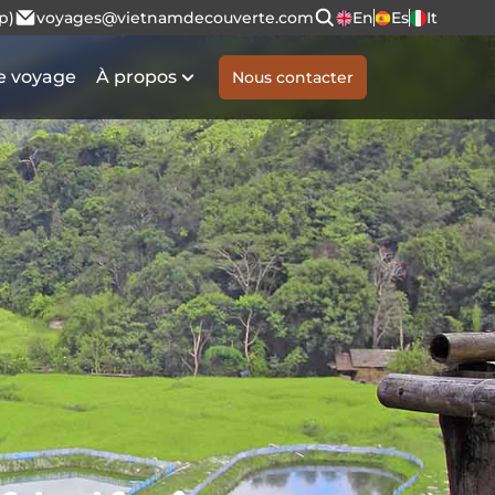
p)
voyages@vietnamdecouverte.com
En
Es
It
e voyage
À propos
Nous contacter