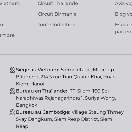
 Vietnam
Circuit Thailande
Avis v
Circuit Birmanie
Blog v
am
Toute Indochine
Espace
parten
vembre
Siège au Vietnam:
8 ème étage, Milgroup
Bâtiment, 214B rue Tran Quang Khai, Hoan
Kiem, Hanoi
Bureau en Thaïlande:
ITF-Silom, 160 Soi
Naradhiwas Rajanagarindra 1, Suriya Wong,
Bangkok
Bureau au Cambodge:
Village Steung Thmey,
Svay Dangkum, Siem Reap District, Siem
Reap