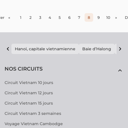
er
«
1
2
3
4
5
6
7
8
9
10
»
D
Hanoï, capitale vietnamienne
Baie d’Halong
E vi
NOS CIRCUITS
Circuit Vietnam 10 jours
Circuit Vietnam 12 jours
Circuit Vietnam 15 jours
Circuit Vietnam 3 semaines
Voyage Vietnam Cambodge