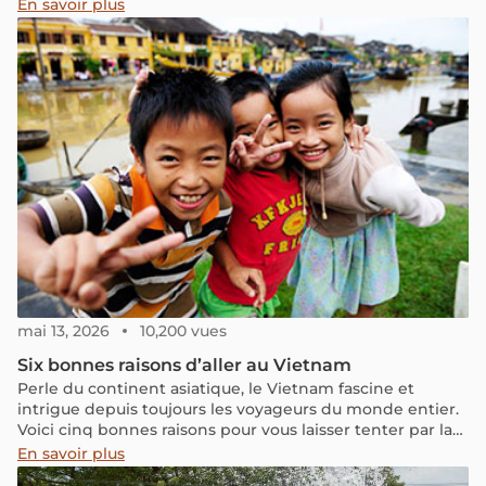
cœur et profitez des bienfaits des somptueuses plages
En savoir plus
du Pays du Dragon le temps d’un charmant séjour
balnéaire au Vietnam.
mai 13, 2026
10,200 vues
Six bonnes raisons d’aller au Vietnam
Perle du continent asiatique, le Vietnam fascine et
intrigue depuis toujours les voyageurs du monde entier.
Voici cinq bonnes raisons pour vous laisser tenter par la
découverte du « pays du Dragon ».
En savoir plus