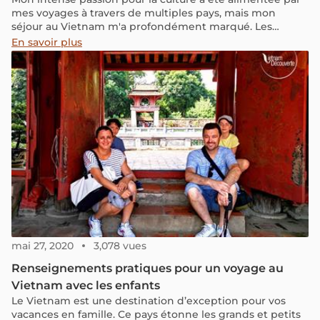
mes voyages à travers de multiples pays, mais mon
séjour au Vietnam m'a profondément marqué. Les
paysages naturels et la diversité culturelle m'ont fasciné
En savoir plus
au plus haut point. Je souhaite maintenant partager
cette expérience unique, en écrivant sur mes cinq jours
passés dans les régions montagneuses du nord du
Vietnam.
mai 27, 2020
3,078 vues
Renseignements pratiques pour un voyage au
Vietnam avec les enfants
Le Vietnam est une destination d’exception pour vos
vacances en famille. Ce pays étonne les grands et petits