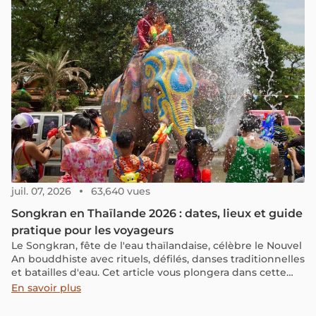
juil. 07, 2026
63,640 vues
Songkran en Thaïlande 2026 : dates, lieux et guide
pratique pour les voyageurs
Le Songkran, fête de l'eau thaïlandaise, célèbre le Nouvel
An bouddhiste avec rituels, défilés, danses traditionnelles
et batailles d'eau. Cet article vous plongera dans cette
joyeuse célébration où les Thaïlandais s'arrosent
En savoir plus
mutuellement pour souhaiter la nouvelle année.