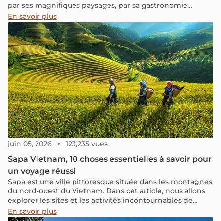
par ses magnifiques paysages, par sa gastronomie
savoureuse et par ses activités variées qui conviennent à
En savoir plus
la fois aux parents et aux enfants.
juin 05, 2026
123,235 vues
Sapa Vietnam, 10 choses essentielles à savoir pour
un voyage réussi
Sapa est une ville pittoresque située dans les montagnes
du nord-ouest du Vietnam. Dans cet article, nous allons
explorer les sites et les activités incontournables de
Sapa, pour vous aider à planifier votre voyage et profiter
En savoir plus
au maximum de votre séjour dans cette belle région.