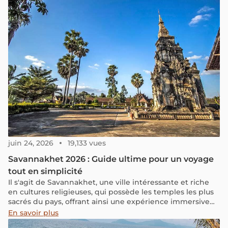
juin 24, 2026
19,133 vues
Savannakhet 2026 : Guide ultime pour un voyage
tout en simplicité
Il s'agit de Savannakhet, une ville intéressante et riche
en cultures religieuses, qui possède les temples les plus
sacrés du pays, offrant ainsi une expérience immersive
dans le passé. Mais ce n'est pas tout, la ville regorge
En savoir plus
également de magnifiques paysages naturels.