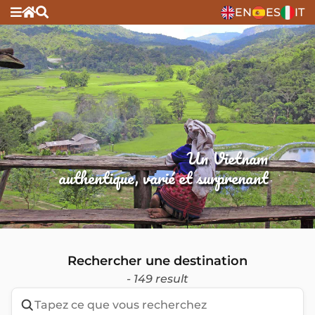
EN
ES
IT
Un Vietnam
authentique, varié et surprenant
Rechercher une destination
- 149 result