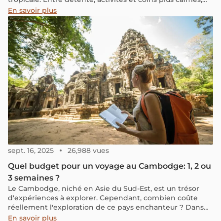
elle s’adapte à différents styles de voyage. Dans ce guide
En savoir plus
de Koh Samui, retrouvez les lieux incontournables, les
activités et des conseils pratiques pour organiser votre
séjour.
sept. 16, 2025
26,988 vues
Quel budget pour un voyage au Cambodge: 1, 2 ou
3 semaines ?
Le Cambodge, niché en Asie du Sud-Est, est un trésor
d'expériences à explorer. Cependant, combien coûte
réellement l'exploration de ce pays enchanteur ? Dans
cet article, nous vous offrirons un aperçu complet des
En savoir plus