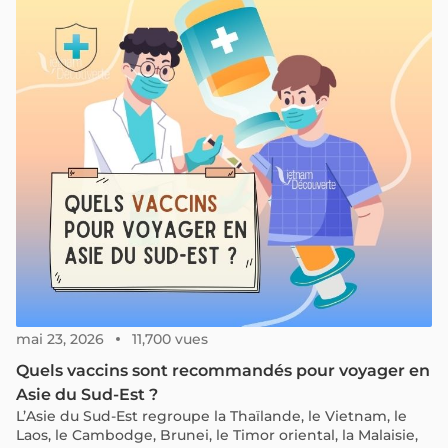
ou rester en contact avec un guide local. Le Vietnam est
un pays très connecté. Dans les grandes villes comme
Hanoi, Ho Chi Minh-Ville, Da Nang ou Hoi An, la plupart
des services du quotidien passent facilement par le
téléphone. Pourtant, toutes les applications ne sont pas
utiles aux voyageurs étrangers. Certaines demandent un
numéro vietnamien, un compte bancaire local ou ne
sont disponibles qu’en vietnamien. Voici donc une
sélection simple et pratique des meilleures applications
à utiliser pendant un voyage au Vietnam.
mai 23, 2026
11,700 vues
Quels vaccins sont recommandés pour voyager en
Asie du Sud-Est ?
L’Asie du Sud-Est regroupe la Thaïlande, le Vietnam, le
Laos, le Cambodge, Brunei, le Timor oriental, la Malaisie,