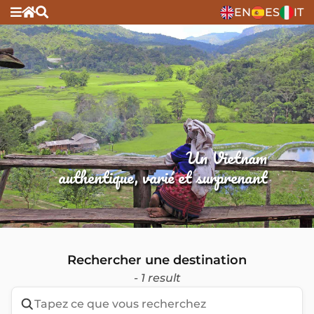
EN
ES
IT
Un Vietnam
authentique, varié et surprenant
Rechercher une destination
- 1 result