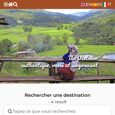
EN
ES
IT
Un Vietnam
authentique, varié et surprenant
Rechercher une destination
- 4 result