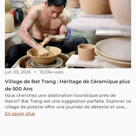
juil. 03, 2026
13,034 vues
Village de Bat Trang : Héritage de Céramique plus
de 500 Ans
Vous cherchez une destination touristique près de
Hanoï? Bat Trang est une suggestion parfaite. Explorer ce
village de poterie offre une journée de détente et une
immersion dans des milliers d'années de traditions
En savoir plus
culturelles vietnamiennes à travers des antiquités et des
preuves. Vous pourrez même participer à la création d'un
produit céramique de qualité selon vos préférences.
Qu'attendez-vous? Laissez-nous vous fournir les