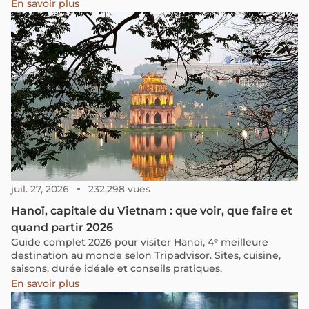
reliant le projet d'art public Phuc Tan.
En savoir plus
juil. 27, 2026
232,298 vues
Hanoï, capitale du Vietnam : que voir, que faire et
quand partir 2026
Guide complet 2026 pour visiter Hanoï, 4ᵉ meilleure
destination au monde selon Tripadvisor. Sites, cuisine,
saisons, durée idéale et conseils pratiques.
En savoir plus