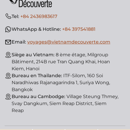
Tel:
+84 2436983617
WhatsApp & Hotline:
+84 397541881
Email:
voyages@vietnamdecouverte.com
Siège au Vietnam:
8 ème étage, Milgroup
Bâtiment, 214B rue Tran Quang Khai, Hoan
Kiem, Hanoi
Bureau en Thaïlande:
ITF-Silom, 160 Soi
Naradhiwas Rajanagarindra 1, Suriya Wong,
Bangkok
Bureau au Cambodge:
Village Steung Thmey,
Svay Dangkum, Siem Reap District, Siem
Reap