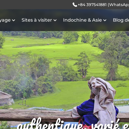
+84 397541881 (WhatsAp
oyage
Sites à visiter
Indochine & Asie
Blog d
authentique, varié 