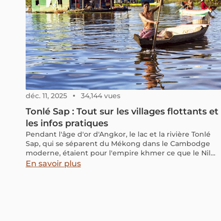
déc. 11, 2025
34,144 vues
Tonlé Sap : Tout sur les villages flottants et
les infos pratiques
Pendant l'âge d'or d'Angkor, le lac et la rivière Tonlé
Sap, qui se séparent du Mékong dans le Cambodge
moderne, étaient pour l'empire khmer ce que le Nil
était pour les Égyptiens. Pour en savoir plus sur les
En savoir plus
choses à voir et à faire à Tonlé Sap, découvrez notre
article ci-dessous.