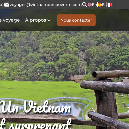
p)
voyages@vietnamdecouverte.com
En
Es
It
e voyage
À propos
Nous contacter
Un Vietnam
et surprenant