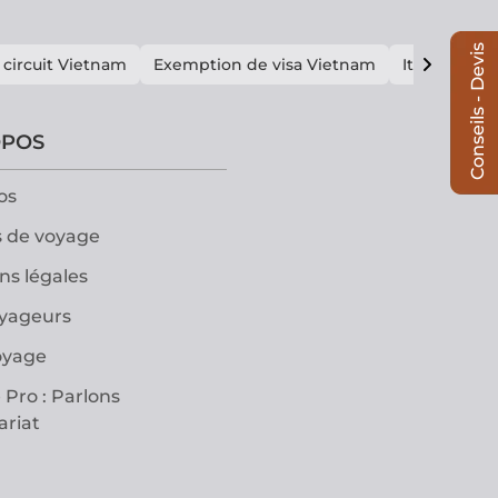
Conseils - Devis
 circuit Vietnam
Exemption de visa Vietnam
Itinéraire V
OPOS
os
 de voyage
ns légales
oyageurs
oyage
 Pro : Parlons
ariat