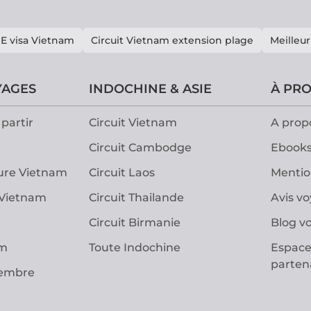
E visa Vietnam
Circuit Vietnam extension plage
Meilleur
YAGES
INDOCHINE & ASIE
À PR
partir
Circuit Vietnam
A prop
Circuit Cambodge
Ebooks
ure Vietnam
Circuit Laos
Mentio
 Vietnam
Circuit Thailande
Avis v
Circuit Birmanie
Blog v
am
Toute Indochine
Espace
parten
vembre