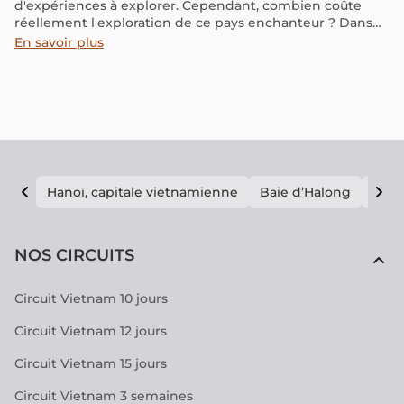
d'expériences à explorer. Cependant, combien coûte
réellement l'exploration de ce pays enchanteur ? Dans
cet article, nous vous offrirons un aperçu complet des
En savoir plus
divers éléments à prendre en compte pour estimer le
coût d'un voyage au Cambodge en fonction de sa durée.
Hanoï, capitale vietnamienne
Baie d’Halong
E vi
NOS CIRCUITS
Circuit Vietnam 10 jours
Circuit Vietnam 12 jours
Circuit Vietnam 15 jours
Circuit Vietnam 3 semaines