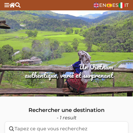
EN
ES
IT
Un Vietnam
authentique, varié et surprenant
Rechercher une destination
- 1 result