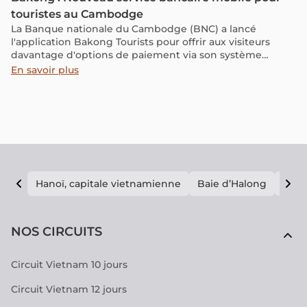
touristes au Cambodge
La Banque nationale du Cambodge (BNC) a lancé
l'application Bakong Tourists pour offrir aux visiteurs
davantage d'options de paiement via son système
Bakong, basé sur la blockchain. Cette application sera
En savoir plus
compatible avec le système chinois UnionPay et
fonctionnera en Thaïlande, au Vietnam, au Laos et au
Cambodge.
Hanoï, capitale vietnamienne
Baie d’Halong
E vi
NOS CIRCUITS
Circuit Vietnam 10 jours
Circuit Vietnam 12 jours