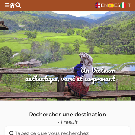
EN
ES
IT
Un Vietnam
authentique, varié et surprenant
Rechercher une destination
- 1 result