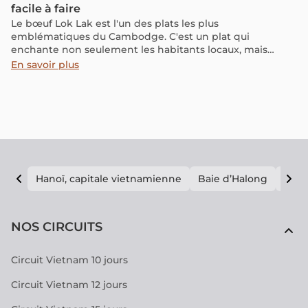
facile à faire
Le bœuf Lok Lak est l'un des plats les plus
emblématiques du Cambodge. C'est un plat qui
enchante non seulement les habitants locaux, mais
également les voyageurs étrangers. Dans cet article,
En savoir plus
nous vous invitons à découvrir le bœuf Lok Lak et sa
recette facile à réaliser, ainsi que les meilleurs endroits
pour déguster ce plat lors de votre séjour au Cambodge.
Hanoï, capitale vietnamienne
Baie d’Halong
E vi
NOS CIRCUITS
Circuit Vietnam 10 jours
Circuit Vietnam 12 jours