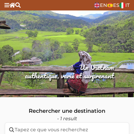
EN
ES
IT
Un Vietnam
authentique, varié et surprenant
Rechercher une destination
- 1 result