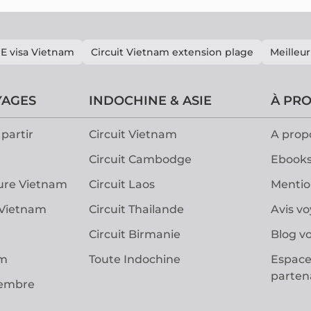
E visa Vietnam
Circuit Vietnam extension plage
Meilleur
YAGES
INDOCHINE & ASIE
À PR
partir
Circuit Vietnam
A prop
Circuit Cambodge
Ebooks
ure Vietnam
Circuit Laos
Mentio
 Vietnam
Circuit Thailande
Avis v
Circuit Birmanie
Blog v
am
Toute Indochine
Espace
parten
vembre