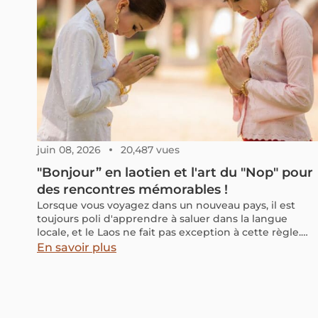
juin 08, 2026
20,487 vues
"Bonjour” en laotien et l'art du "Nop" pour
des rencontres mémorables !
Lorsque vous voyagez dans un nouveau pays, il est
toujours poli d'apprendre à saluer dans la langue
locale, et le Laos ne fait pas exception à cette règle.
Bien que vous n'ayez pas besoin d'apprendre le lao
En savoir plus
avant de voyager au Laos, il est utile de connaître
quelques mots ou expressions courantes. Une
salutation amicale dans la langue locale fera bonne
impression sur les habitants.