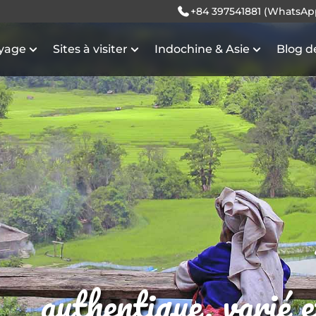
+84 397541881 (WhatsAp
oyage
Sites à visiter
Indochine & Asie
Blog d
authentique, varié 