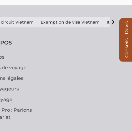
 circuit Vietnam
Exemption de visa Vietnam
Itinéraire V
Conseils - Devis
OPOS
os
 de voyage
ns légales
oyageurs
oyage
 Pro : Parlons
ariat