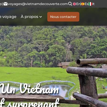
p)
voyages@vietnamdecouverte.com
En
Es
It
e voyage
À propos
Nous contacter
Un Vietnam
et surprenant