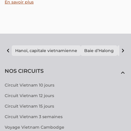
du 15 Mai 2022. Ainsi, les voyageurs étrangers peuvent
En savoir plus
venir dans le pays SANS BESOIN de présenter le résultat
d’un test négatif pour le SARS-CoV-2. Un pass sanitaire et
une assurance Covid ne sont plus demandés selon la
dernière décision des autorités.
Hanoï, capitale vietnamienne
Baie d’Halong
E vi
NOS CIRCUITS
Circuit Vietnam 10 jours
Circuit Vietnam 12 jours
Circuit Vietnam 15 jours
Circuit Vietnam 3 semaines
Voyage Vietnam Cambodge