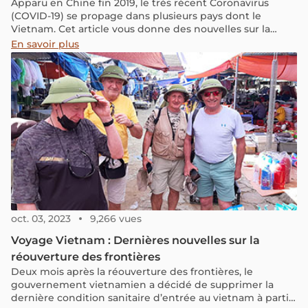
Apparu en Chine fin 2019, le très récent Coronavirus
(COVID-19) se propage dans plusieurs pays dont le
Vietnam. Cet article vous donne des nouvelles sur la
situation actuelle, la vie locale mais vous fournit
En savoir plus
également des informations liées au tourisme dans le
pays. Nous espérons que ces nouvelles vous aident à
partir en voyage dans les meilleures conditions
possibles.
oct. 03, 2023
9,266 vues
Voyage Vietnam : Dernières nouvelles sur la
réouverture des frontières
Deux mois après la réouverture des frontières, le
gouvernement vietnamien a décidé de supprimer la
dernière condition sanitaire d’entrée au vietnam à partir