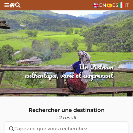
EN
ES
IT
Un Vietnam
authentique, varié et surprenant
Rechercher une destination
- 2 result