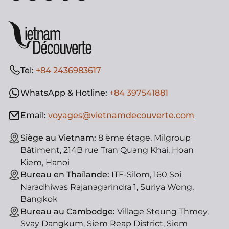
Tel:
+84 2436983617
WhatsApp & Hotline:
+84 397541881
Email:
voyages@vietnamdecouverte.com
Siège au Vietnam:
8 ème étage, Milgroup
Bâtiment, 214B rue Tran Quang Khai, Hoan
Kiem, Hanoi
Bureau en Thaïlande:
ITF-Silom, 160 Soi
Naradhiwas Rajanagarindra 1, Suriya Wong,
Bangkok
Bureau au Cambodge:
Village Steung Thmey,
Svay Dangkum, Siem Reap District, Siem