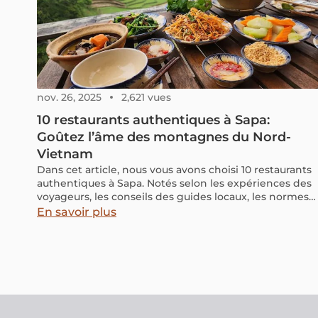
nov. 26, 2025
2,621 vues
10 restaurants authentiques à Sapa:
Goûtez l’âme des montagnes du Nord-
Vietnam
Dans cet article, nous vous avons choisi 10 restaurants
authentiques à Sapa. Notés selon les expériences des
voyageurs, les conseils des guides locaux, les normes
d'hygiène strictes et les avis vérifiés sur Google et
En savoir plus
TripAdvisor. Notre mission est de vous orienter vers
des adresses de confiance qui incarnent la cuisine
sapa.