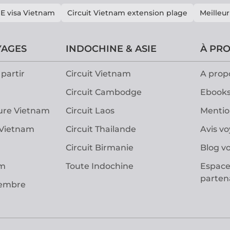
E visa Vietnam
Circuit Vietnam extension plage
Meilleur
YAGES
INDOCHINE & ASIE
À PR
partir
Circuit Vietnam
A prop
Circuit Cambodge
Ebooks
ure Vietnam
Circuit Laos
Mentio
 Vietnam
Circuit Thailande
Avis v
Circuit Birmanie
Blog v
am
Toute Indochine
Espace
parten
vembre