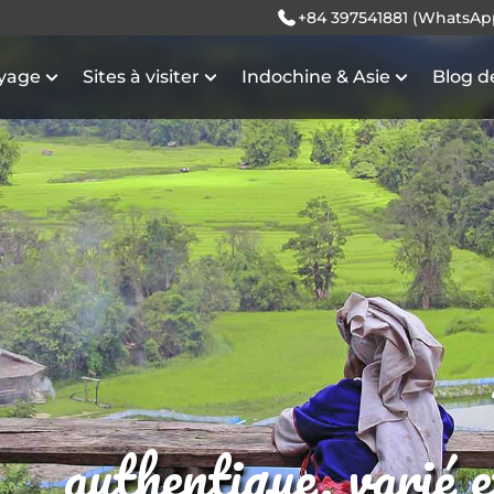
+84 397541881 (WhatsAp
oyage
Sites à visiter
Indochine & Asie
Blog d
authentique, varié 