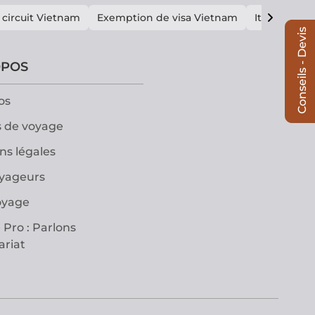
 circuit Vietnam
Exemption de visa Vietnam
Itinéraire V
Conseils - Devis
OPOS
os
 de voyage
ns légales
oyageurs
oyage
 Pro : Parlons
ariat