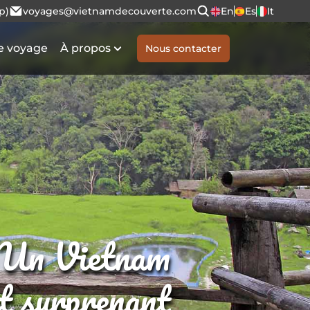
p)
voyages@vietnamdecouverte.com
En
Es
It
e voyage
À propos
Nous contacter
Un Vietnam
et surprenant