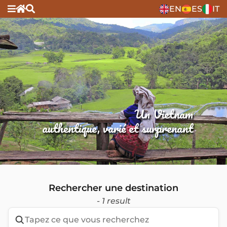
EN
ES
IT
Un Vietnam
authentique, varié et surprenant
Rechercher une destination
- 1 result