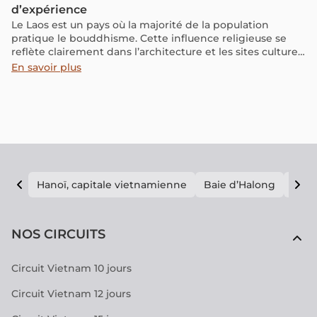
d’expérience
Le Laos est un pays où la majorité de la population
pratique le bouddhisme. Cette influence religieuse se
reflète clairement dans l’architecture et les sites culturels
que l’on peut y visiter. En dehors de Luang Prabang –
En savoir plus
classée au patrimoine mondial de l’UNESCO et souvent
considérée comme le cœur du “pays du million
d’éléphants” – il existe un autre lieu chargé de spiritualité
et de symboles : la grotte de Pak Ou, surnommée “la
grotte aux mille Bouddhas”. Je vous propose de
découvrir cet endroit singulier à travers mon expérience
personnelle.
Hanoï, capitale vietnamienne
Baie d’Halong
E vi
NOS CIRCUITS
Circuit Vietnam 10 jours
Circuit Vietnam 12 jours