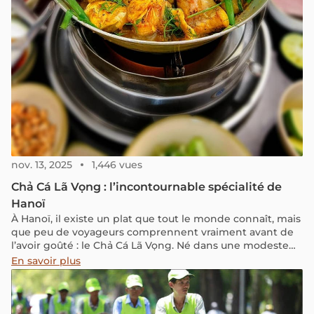
nov. 13, 2025
1,446 vues
Chả Cá Lã Vọng : l’incontournable spécialité de
Hanoï
À Hanoï, il existe un plat que tout le monde connaît, mais
que peu de voyageurs comprennent vraiment avant de
l’avoir goûté : le Chả Cá Lã Vọng. Né dans une modeste
maison du Vieux Quartier, il a traversé plus d’un siècle
En savoir plus
d’histoire, devenant une véritable institution culinaire.
Plus qu’un repas, c’est une expérience sensorielle et
culturelle, au croisement de la gastronomie, des
traditions familiales et de l’identité hanoïenne.