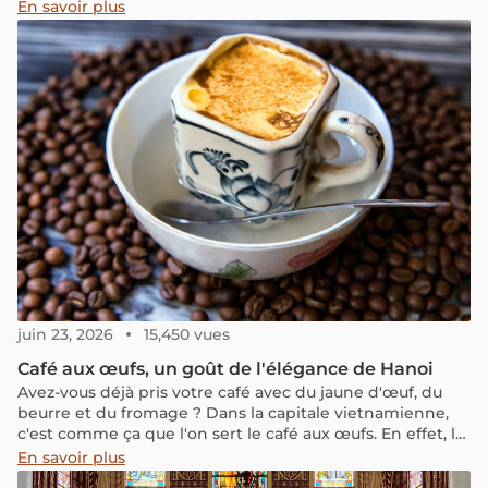
En savoir plus
juin 23, 2026
15,450 vues
Café aux œufs, un goût de l'élégance de Hanoi
Avez-vous déjà pris votre café avec du jaune d'œuf, du
beurre et du fromage ? Dans la capitale vietnamienne,
c'est comme ça que l'on sert le café aux œufs. En effet, le
Vietnam n’est pas seulement célèbre pour ses grains de
En savoir plus
café qualitatifs mais aussi pour la façon de le déguster.