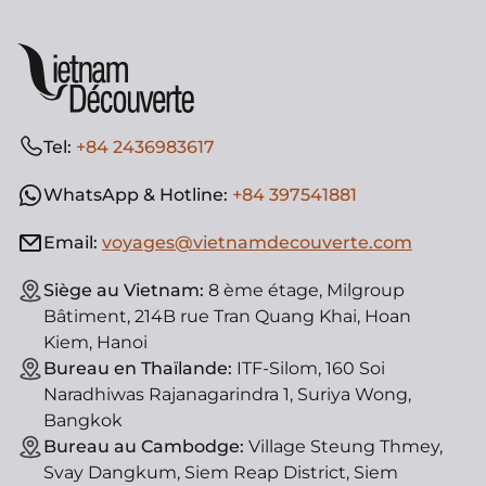
Tel:
+84 2436983617
WhatsApp & Hotline:
+84 397541881
Email:
voyages@vietnamdecouverte.com
Siège au Vietnam:
8 ème étage, Milgroup
Bâtiment, 214B rue Tran Quang Khai, Hoan
Kiem, Hanoi
Bureau en Thaïlande:
ITF-Silom, 160 Soi
Naradhiwas Rajanagarindra 1, Suriya Wong,
Bangkok
Bureau au Cambodge:
Village Steung Thmey,
Svay Dangkum, Siem Reap District, Siem