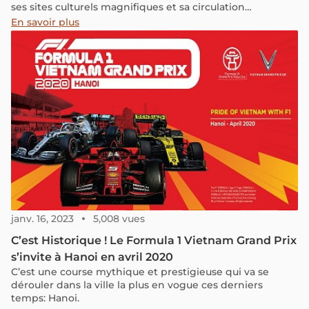
ses sites culturels magnifiques et sa circulation
trépidante, elle est aussi connue pour sa gastronomie
En savoir plus
variée et adaptée au goût, au besoin et au budget de
tout un chacun.
janv. 16, 2023
5,008 vues
C’est Historique ! Le Formula 1 Vietnam Grand Prix
s’invite à Hanoi en avril 2020
C’est une course mythique et prestigieuse qui va se
dérouler dans la ville la plus en vogue ces derniers
temps: Hanoi.