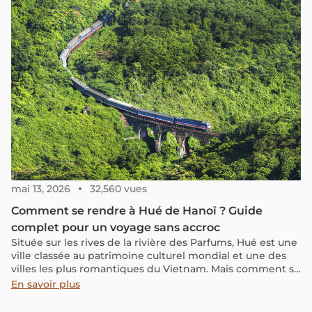
dont on dispose, mais aussi du rythme de voyage et des
attentes de chacun. Hanoï est dense, vivante, parfois
déconcertante au premier abord. Cet article propose une
réponse claire et concrète à cette question, en montrant
combien de jours sont adaptés selon les différents profils
de voyageurs, avec des itinéraires précis, jour après jour.
mai 13, 2026
32,560 vues
Comment se rendre à Hué de Hanoï ? Guide
complet pour un voyage sans accroc
Située sur les rives de la rivière des Parfums, Hué est une
ville classée au patrimoine culturel mondial et une des
villes les plus romantiques du Vietnam. Mais comment se
rendre de Hanoi à Hué ? Dans cet article, nous vous
En savoir plus
présentons les moyens les plus populaires pour visiter
cette ancienne capitale depuis la ville de Hanoï !