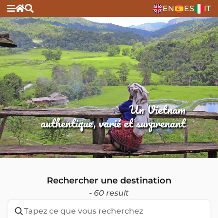
EN
ES
IT
Un Vietnam
authentique, varié et surprenant
Rechercher une destination
- 60 result