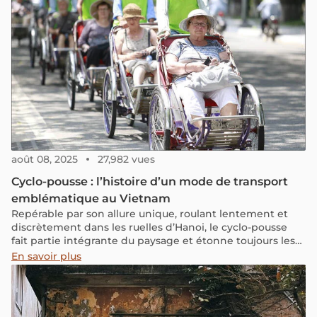
août 08, 2025
27,982 vues
Cyclo-pousse : l’histoire d’un mode de transport
emblématique au Vietnam
Repérable par son allure unique, roulant lentement et
discrètement dans les ruelles d’Hanoi, le cyclo-pousse
fait partie intégrante du paysage et étonne toujours les
voyageurs lorsqu’ils visitent la capitale. Il est, avec le
En savoir plus
chapeau conique et la tenue vietnamienne traditionnelle
Ao dai, un symbole emblématique du Vietnam. Il a
traversé de nombreuses épopées de l’histoire
contemporaine vietnamienne avant de devenir le