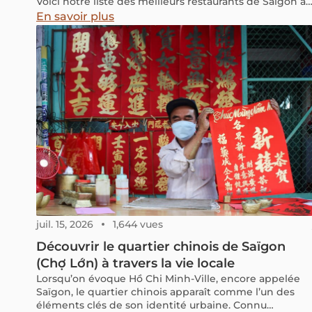
Voici notre liste des meilleurs restaurants de Saigon à
essayer absolument !
En savoir plus
juil. 15, 2026
1,644 vues
Découvrir le quartier chinois de Saïgon
(Chợ Lớn) à travers la vie locale
Lorsqu’on évoque Hồ Chi Minh-Ville, encore appelée
Saïgon, le quartier chinois apparaît comme l’un des
éléments clés de son identité urbaine. Connu