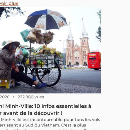
 15 mai 2024.
oir plus
, 2026
222,880 vues
i Minh-Ville: 10 infos essentielles à
r avant de la découvrir !
 Minh-ville est incontournable pour tous les vols
errissent au Sud du Vietnam. C'est la plus