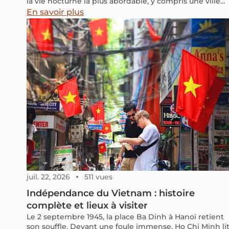
la vie nocturne la plus abordable, y compris une ville
vietnamienne. La ville de Hô Chi Minh occupe la
En savoir plus
sixième place parmi les 10 destinations nocturnes les
moins chères au monde avec un coût moyen de £8.66
(€10).
juil. 22, 2026
511 vues
Indépendance du Vietnam : histoire
complète et lieux à visiter
Le 2 septembre 1945, la place Ba Dinh à Hanoï retient
son souffle. Devant une foule immense, Ho Chi Minh li