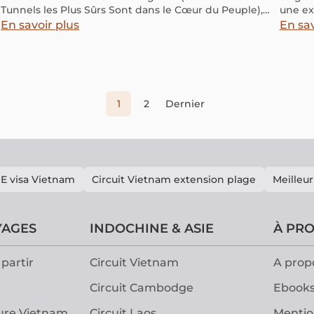
Tunnels les Plus Sûrs Sont dans le Cœur du Peuple),
une ex
raconte la vie à Cu Chi en temps de guerre à travers le
nombre
En savoir plus
En sav
regard de l’esprit d’un soldat américain. Ce spectacle
différe
met en lumière la résilience et les sacrifices des
choisi
habitants, offrant une expérience à la fois émouvante
hôtels
et éducative aux spectateurs.
rassem
meille
1
2
Dernier
E visa Vietnam
Circuit Vietnam extension plage
Meilleur
YAGES
INDOCHINE & ASIE
À PR
partir
Circuit Vietnam
A prop
Circuit Cambodge
Ebooks
ure Vietnam
Circuit Laos
Mentio