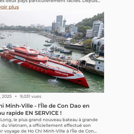
les deux pays particulièrement faciles. Depuis
Minh Ville, la plus grande ville du Vietnam, il est
oir plus
 de rejoindre Phnom Penh, la capitale
gienne, soit par voie terrestre, soit par vol
 Le trajet est rapide, accessible et adapté à
nts styles de voyage, qu’il s’agisse de tourisme,
ail ou de transit régional. Dans cet article, vous
rez toutes les informations essentielles pour
ser votre itinéraire : les compagnies de
rt fiables, les postes-frontières les plus utilisés,
malités de visa pour les ressortissants français,
qu’une option bonus par bateau depuis le delta
kong.
, 2025
9,031 vues
i Minh-Ville - l'Île de Con Dao en
u rapide EN SERVICE !
Long, le plus grand nouveau bateau à grande
e du Vietnam, a officiellement effectué son
r voyage de Ho Chi Minh-Ville à l'Île de Con