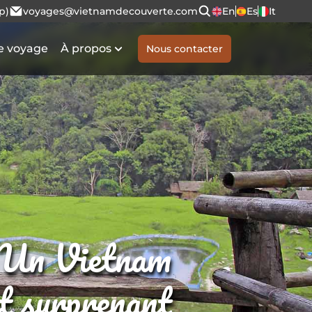
p)
voyages@vietnamdecouverte.com
En
Es
It
e voyage
À propos
Nous contacter
Un Vietnam
et surprenant