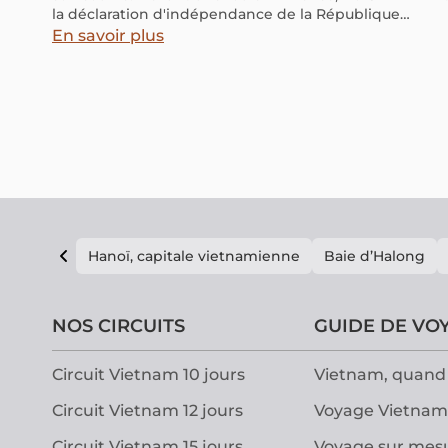
la déclaration d'indépendance de la République
démocratique du Vietnam. Cet acte solennel vient
En savoir plus
couronner la Révolution d'Août et tire un trait sur plus
de 80 ans de présence française.
Hanoï, capitale vietnamienne
Baie d’Halong
NOS CIRCUITS
GUIDE DE VO
Circuit Vietnam 10 jours
Vietnam, quand 
Circuit Vietnam 12 jours
Voyage Vietnam
Circuit Vietnam 15 jours
Voyage sur mes