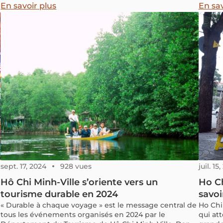
paisible. Lieu majeur de l’histoire contemporaine du
Dao le
En savoir plus
En sav
Vietnam, il séduit aussi par ses salons, ses bureaux, ses
espaces privés et son bunker, remarquablement
conservés.
sept. 17, 2024
928 vues
juil. 15
Hô Chi Minh-Ville s’oriente vers un
Ho Ch
tourisme durable en 2024
savoi
« Durable à chaque voyage » est le message central de
Ho Chi
tous les événements organisés en 2024 par le
qui att