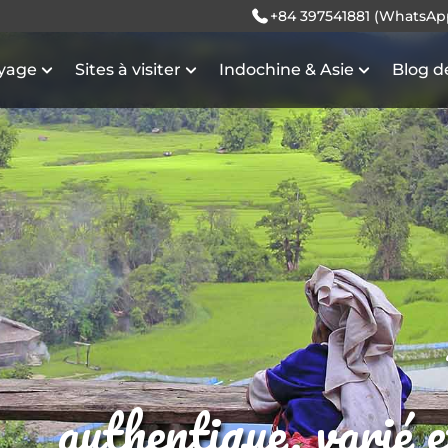
+84 397541881 (WhatsAp
oyage
Sites à visiter
Indochine & Asie
Blog d
authentique, varié 