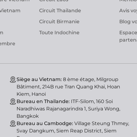
 Vietnam
Circuit Thailande
Avis v
Circuit Birmanie
Blog v
am
Toute Indochine
Espace
parten
vembre
Siège au Vietnam:
8 ème étage, Milgroup
Bâtiment, 214B rue Tran Quang Khai, Hoan
Kiem, Hanoi
Bureau en Thaïlande:
ITF-Silom, 160 Soi
Naradhiwas Rajanagarindra 1, Suriya Wong,
Bangkok
Bureau au Cambodge:
Village Steung Thmey,
Svay Dangkum, Siem Reap District, Siem