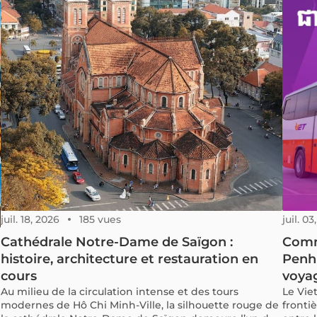
juil. 18, 2026
185 vues
juil. 03
Cathédrale Notre-Dame de Saïgon :
Comm
histoire, architecture et restauration en
Penh 
cours
voya
Au milieu de la circulation intense et des tours
Le Vie
modernes de Hô Chi Minh-Ville, la silhouette rouge de
fronti