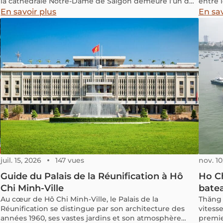
la cathédrale Notre-Dame de Saïgon demeure l’un des
entre 
grands repères du centre historique. Ses deux
Ho Chi 
En savoir plus
En sav
clochers, sa rosace et la statue blanche de la Vierge
simple
forment une image familière, aussi bien pour les
cambod
habitants que pour les voyageurs. Construite sous
direct.
l’administration coloniale française à la fin du XIXe
différe
siècle, la cathédrale appartient aujourd’hui pleinement
de trav
à la mémoire de Saïgon. Édifice religieux toujours en
trouve
activité, patrimoine architectural et lieu de rendez-
organi
vous urbain, elle fait l’objet depuis 2017 d’une
transpo
restauration d’une ampleur exceptionnelle.
les for
ainsi 
du Mé
juil. 15, 2026
147 vues
nov. 10
Guide du Palais de la Réunification à Hô
Ho Ch
Chi Minh-Ville
batea
Au cœur de Hô Chi Minh-Ville, le Palais de la
Thăng 
Réunification se distingue par son architecture des
vitess
années 1960, ses vastes jardins et son atmosphère
premie