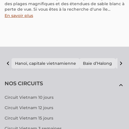
des plages magnifiques et des étendues de sable blanc à
perte de vue. Si vous êtes à la recherche d'une île
paisible, moins touristique et plus authentique, Koh
En savoir plus
Chang est un choix idéal. Cette île offre bien plus qu'un
simple refuge tranquille ; elle regorge également
d'activités et de paysages variés vous permettant de
vous détendre au cœur d'une nature préservée. Suivez-
nous pour découvrir tout ce qu'il y a à savoir pour votre
prochain voyage.
Hanoï, capitale vietnamienne
Baie d’Halong
E vi
NOS CIRCUITS
Circuit Vietnam 10 jours
Circuit Vietnam 12 jours
Circuit Vietnam 15 jours
Circuit Vietnam 3 semaines