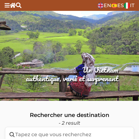
EN
ES
IT
Un Vietnam
authentique, varié et surprenant
Rechercher une destination
- 2 result