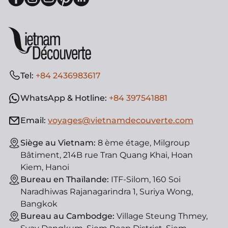
Tel:
+84 2436983617
WhatsApp & Hotline:
+84 397541881
Email:
voyages@vietnamdecouverte.com
Siège au Vietnam:
8 ème étage, Milgroup
Bâtiment, 214B rue Tran Quang Khai, Hoan
Kiem, Hanoi
Bureau en Thaïlande:
ITF-Silom, 160 Soi
Naradhiwas Rajanagarindra 1, Suriya Wong,
Bangkok
Bureau au Cambodge:
Village Steung Thmey,