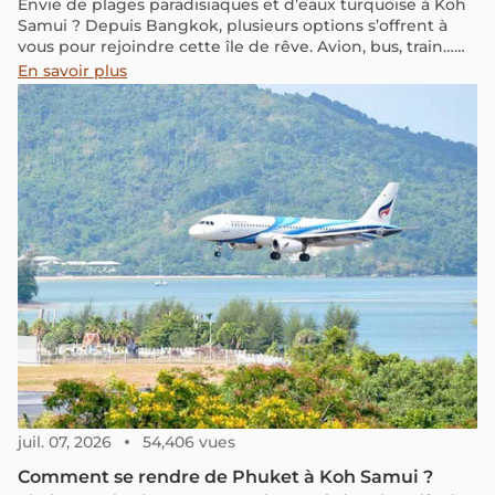
Envie de plages paradisiaques et d’eaux turquoise à Koh
Samui ? Depuis Bangkok, plusieurs options s’offrent à
vous pour rejoindre cette île de rêve. Avion, bus, train…
quel est le meilleur choix pour votre aventure ?
En savoir plus
Découvrez notre guide ultra-clair avec prix, durée et
astuces pour un voyage parfait !
juil. 07, 2026
54,406 vues
Comment se rendre de Phuket à Koh Samui ?