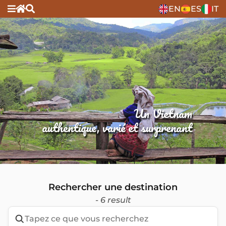
EN
ES
IT
Un Vietnam
authentique, varié et surprenant
Rechercher une destination
- 6 result