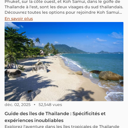
Phuket, sur la côte ouest, et Koh Samui, dans le golfe de
Thaïlande à l'est, sont les deux visages du sud thaïlandais.
Découvrez toutes les options pour rejoindre Koh Samui
depuis Phuket : avion, bus, ferry ou voiture privée.
En savoir plus
déc. 02, 2025
52,548 vues
Guide des îles de Thaïlande : Spécificités et
expériences inoubliables
Explorez l'aventure dans les îles tropicales de Thaïlande