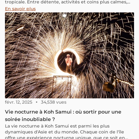
tropicale. Entre détente, activités et coins plus calmes,
elle s’adapte à différents styles de voyage. Dans ce guide
En savoir plus
de Koh Samui, retrouvez les lieux incontournables, les
activités et des conseils pratiques pour organiser votre
séjour.
févr. 12, 2025
34,538 vues
Vie nocturne à Koh Samui : où sortir pour une
soirée inoubliable ?
La vie nocturne à Koh Samui est parmi les plus
dynamiques d'Asie et du monde. Chaque coin de l'île
offre une expérience nocturne unique, que ce soit en