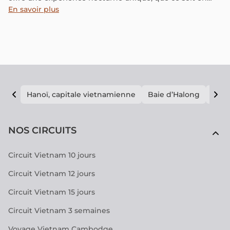
dansant dans les discothèques, en explorant les pubs ou
En savoir plus
simplement en se relaxant sous la lueur de la lune. Koh
Samui est la destination par excellence pour vivre les
meilleures soirées. Découvrez nos recommandations
pour plonger dans cette ambiance nocturne en 2024 !
Hanoï, capitale vietnamienne
Baie d’Halong
E vi
NOS CIRCUITS
Circuit Vietnam 10 jours
Circuit Vietnam 12 jours
Circuit Vietnam 15 jours
Circuit Vietnam 3 semaines
Voyage Vietnam Cambodge