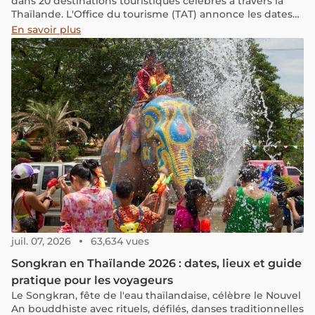
dans 20 destinations touristiques célèbres à travers la
Thaïlande. L'Office du tourisme (TAT) annonce les dates
et les lieux de la célébration du Songkran dans 20
En savoir plus
provinces et villes touristiques réputées en Thaïlande
pour le mois d'avril, afin de fournir des informations aux
voyageurs planifiant de voyager à cette période.
juil. 07, 2026
63,634 vues
Songkran en Thaïlande 2026 : dates, lieux et guide
pratique pour les voyageurs
Le Songkran, fête de l'eau thaïlandaise, célèbre le Nouvel
An bouddhiste avec rituels, défilés, danses traditionnelles