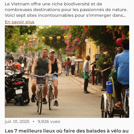
Le Vietnam offre une riche biodiversité et de
nombreuses destinations pour les passionnés de nature.
Voici sept sites incontournables pour s'immerger dans
les merveilles naturelles du pays.
En savoir plus
juil. 01, 2025
9,926 vues
Les 7 meilleurs lieux où faire des balades à vélo au