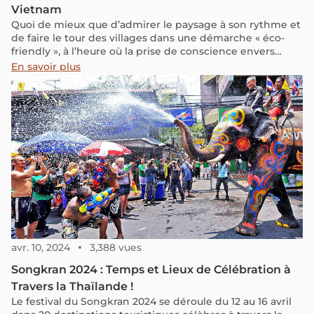
Vietnam
Quoi de mieux que d’admirer le paysage à son rythme et
de faire le tour des villages dans une démarche « éco-
friendly », à l’heure où la prise de conscience envers
l’environnement se fait de plus en plus ressentir
En savoir plus
? Vietnam Découverte est d’ailleurs très engagée dans le
tourisme responsable et durable, afin de vous proposer
des prestations dans le plus grand respect des
populations locales et de l’environnement.
avr. 10, 2024
3,388 vues
Songkran 2024 : Temps et Lieux de Célébration à
Travers la Thaïlande !
Le festival du Songkran 2024 se déroule du 12 au 16 avril