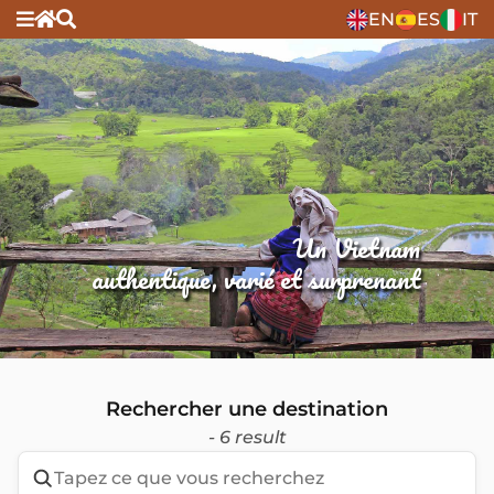
EN
ES
IT
Un Vietnam
authentique, varié et surprenant
Rechercher une destination
- 6 result