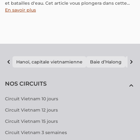
et batailles d'eau. Cet article vous plongera dans cette
joyeuse célébration où les Thaïlandais s'arrosent
En savoir plus
mutuellement pour souhaiter la nouvelle année.
Hanoï, capitale vietnamienne
Baie d’Halong
E vi
NOS CIRCUITS
Circuit Vietnam 10 jours
Circuit Vietnam 12 jours
Circuit Vietnam 15 jours
Circuit Vietnam 3 semaines