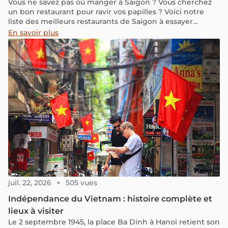
Vous ne savez pas où manger à Saigon ? Vous cherchez
un bon restaurant pour ravir vos papilles ? Voici notre
liste des meilleurs restaurants de Saigon à essayer
absolument !
En savoir plus
juil. 22, 2026
505 vues
Indépendance du Vietnam : histoire complète et
lieux à visiter
Le 2 septembre 1945, la place Ba Dinh à Hanoï retient son