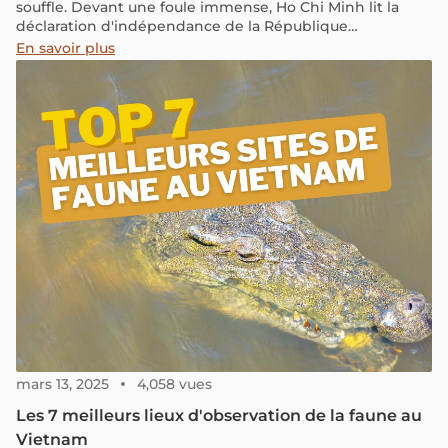
souffle. Devant une foule immense, Ho Chi Minh lit la
déclaration d'indépendance de la République
démocratique du Vietnam. Cet acte solennel vient
En savoir plus
couronner la Révolution d'Août et tire un trait sur plus de
80 ans de présence française.
mars 13, 2025
4,058 vues
Les 7 meilleurs lieux d'observation de la faune au
Vietnam