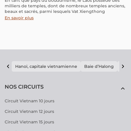
En tant que pays du bouddhisme, le Laos possède des
milliers de temples, dont de nombreux temples anciens,
beaux et sacrés, parmi lesquels Vat Xiengthong
En savoir plus
Hanoï, capitale vietnamienne
Baie d’Halong
E vi
NOS CIRCUITS
Circuit Vietnam 10 jours
Circuit Vietnam 12 jours
Circuit Vietnam 15 jours