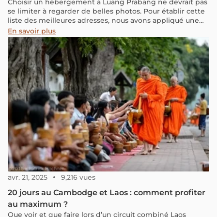
Choisir un hébergement à Luang Prabang ne devrait pas
se limiter à regarder de belles photos. Pour établir cette
liste des meilleures adresses, nous avons appliqué une
méthodologie rigoureuse. Nous avons croisé les notes
En savoir plus
sur les plateformes de réservation, analysé les avis
Google et pris en compte les retours réels de nos
voyageurs. Mais surtout, cette sélection est le fruit de nos
15 années d'expertise dans le tourisme en Asie du Sud-
Est.
avr. 21, 2025
9,216 vues
20 jours au Cambodge et Laos : comment profiter
au maximum ?
Que voir et que faire lors d’un circuit combiné Laos