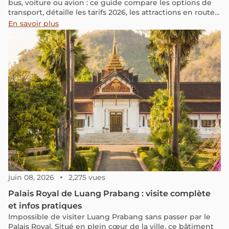
bus, voiture ou avion : ce guide compare les options de
transport, détaille les tarifs 2026, les attractions en route
et les conseils pratiques pour votre voyage au Laos.
En savoir plus
juin 08, 2026
2,275 vues
Palais Royal de Luang Prabang : visite complète
et infos pratiques
Impossible de visiter Luang Prabang sans passer par le
Palais Royal. Situé en plein cœur de la ville, ce bâtiment