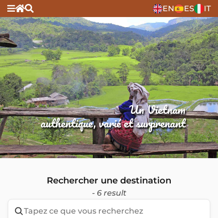
EN
ES
IT
Un Vietnam
authentique, varié et surprenant
Rechercher une destination
- 6 result