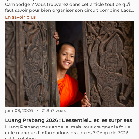
Cambodge ? Vous trouverez dans cet article tout ce qu’il
faut savoir pour bien organiser son circuit combiné Laos
Cambodge, ce qu’il faut découvrir et les expériences à
En savoir plus
vivre.
juin 09, 2026
21,847 vues
Luang Prabang 2026 : L’essentiel… et les surprises
Luang Prabang vous appelle, mais vous craignez la foule
et le manque d'informations pratiques ? Ce guide 2026
est la solution.