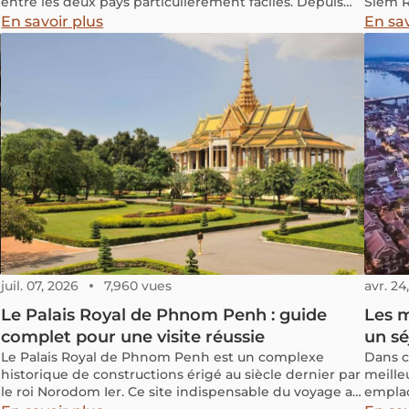
entre les deux pays particulièrement faciles. Depuis
Siem R
Ho Chi Minh Ville, la plus grande ville du Vietnam, il est
à vous
En savoir plus
En sav
simple de rejoindre Phnom Penh, la capitale
confor
cambodgienne, soit par voie terrestre, soit par vol
direct. Le trajet est rapide, accessible et adapté à
différents styles de voyage, qu’il s’agisse de tourisme,
de travail ou de transit régional. Dans cet article, vous
trouverez toutes les informations essentielles pour
organiser votre itinéraire : les compagnies de
transport fiables, les postes-frontières les plus utilisés,
les formalités de visa pour les ressortissants français,
ainsi qu’une option bonus par bateau depuis le delta
du Mékong.
juil. 07, 2026
7,960 vues
avr. 24
Le Palais Royal de Phnom Penh : guide
Les 
complet pour une visite réussie
un sé
Le Palais Royal de Phnom Penh est un complexe
Dans c
historique de constructions érigé au siècle dernier par
meille
le roi Norodom Ier. Ce site indispensable du voyage au
emplac