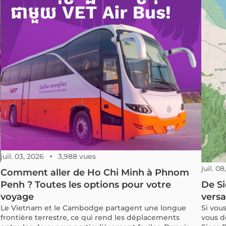
juil. 03, 2026
3,988 vues
juil. 0
Comment aller de Ho Chi Minh à Phnom
Penh ? Toutes les options pour votre
De S
voyage
versa
Le Vietnam et le Cambodge partagent une longue
Si vou
frontière terrestre, ce qui rend les déplacements
vous d