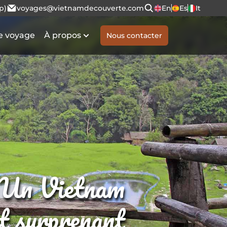
p)
voyages@vietnamdecouverte.com
En
Es
It
e voyage
À propos
Nous contacter
Un Vietnam
et surprenant