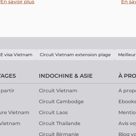
Si vous vous demandez que faire à cette capitale pour
trouve
En savoir plus
En sav
profiter pleinement de votre séjour, nous vous
invitons à suivre notre guide détaillé qui vous aidera à
planifier vos activités et à découvrir les trésors de la
ville.
E visa Vietnam
Circuit Vietnam extension plage
Meilleur
YAGES
INDOCHINE & ASIE
À PR
partir
Circuit Vietnam
A prop
Circuit Cambodge
Ebooks
ure Vietnam
Circuit Laos
Mentio
 Vietnam
Circuit Thailande
Avis v
Circuit Birmanie
Blog v