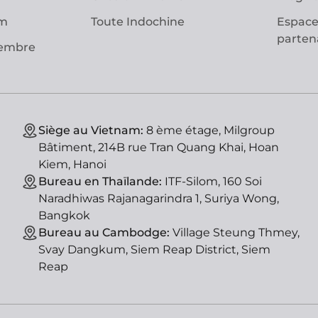
am
Toute Indochine
Espace
parten
vembre
Siège au Vietnam:
8 ème étage, Milgroup
Bâtiment, 214B rue Tran Quang Khai, Hoan
Kiem, Hanoi
Bureau en Thaïlande:
ITF-Silom, 160 Soi
Naradhiwas Rajanagarindra 1, Suriya Wong,
Bangkok
Bureau au Cambodge:
Village Steung Thmey,
Svay Dangkum, Siem Reap District, Siem
Reap