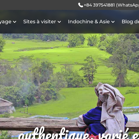
+84 397541881 (WhatsAp
oyage
Sites à visiter
Indochine & Asie
Blog d
authentique, varié 