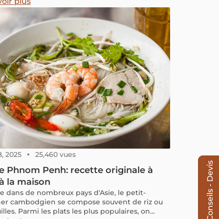
s et les goûts. En plus de cela, nous partageons
oir plus
tuces pour économiser sur les coûts de votre
8, 2025
25,460 vues
Conseils - Devis
 Phnom Penh: recette originale à
 à la maison
dans de nombreux pays d'Asie, le petit-
er cambodgien se compose souvent de riz ou
lles. Parmi les plats les plus populaires, on