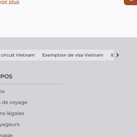
 le kuy teav ou la soupe Phnom Penh
oir plus
 circuit Vietnam
Exemption de visa Vietnam
Itinéraire V
OPOS
os
 de voyage
ns légales
oyageurs
oyage