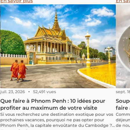
Cambodge est aujourd'hui le lieu d'accueil des
besoin
En savoir plus
En sav
dignitaires étrangers et l'endroit des audiences
des as
royales et des cérémonies diplomatiques.
séjour.
juil. 23, 2026
52,491 vues
sept. 1
Que faire à Phnom Penh : 10 idées pour
Soupe
profiter au maximum de votre visite
faire
Si vous recherchez une destination exotique pour vos
Comme 
prochaines vacances, pourquoi ne pas opter pour
déjeun
Phnom Penh, la capitale envoûtante du Cambodge ?
de noui