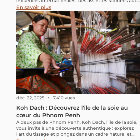
influences internationales. Des assiettes raffinées aux
repas simples et savoureux, la ville sait combler toutes
En savoir plus
les envies, peu importe votre budget.
déc. 22, 2025
7,410 vues
Koh Dach : Découvrez l'île de la soie au
cœur du Phnom Penh
À deux pas de Phnom Penh, Koh Dach, l'île de la soie,
vous invite à une découverte authentique : explorez
l'art du tissage et plongez dans un cadre naturel et