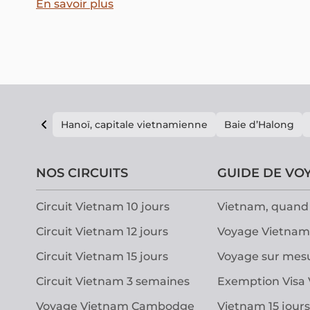
votre visite en fonction de la météo Phnom Penh,
En savoir plus
découvrez les conditions climatiques mois par mois
pour savoir quel est le meilleur moment pour visiter la
capitale cambodgienne.
Hanoï, capitale vietnamienne
Baie d’Halong
NOS CIRCUITS
GUIDE DE VO
Circuit Vietnam 10 jours
Vietnam, quand 
Circuit Vietnam 12 jours
Voyage Vietnam
Circuit Vietnam 15 jours
Voyage sur mes
Circuit Vietnam 3 semaines
Exemption Visa
Voyage Vietnam Cambodge
Vietnam 15 jours