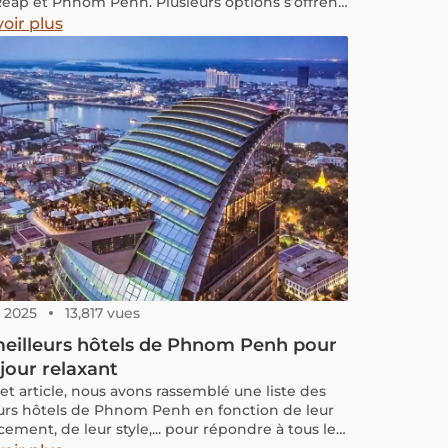
eap et Phnom Penh. Plusieurs options s’offrent
, adaptées à tous les budgets, du plus
oir plus
table au plus simple.
, 2025
13,817 vues
meilleurs hôtels de Phnom Penh pour
jour relaxant
et article, nous avons rassemblé une liste des
urs hôtels de Phnom Penh en fonction de leur
ement, de leur style,... pour répondre à tous les