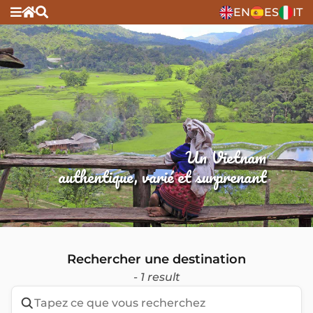
EN
ES
IT
Un Vietnam
authentique, varié et surprenant
Rechercher une destination
- 1 result