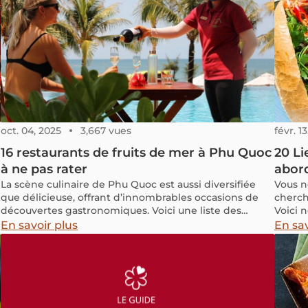
oct. 04, 2025
3,667 vues
févr. 1
16 restaurants de fruits de mer à Phu Quoc
20 Li
à ne pas rater
abor
La scène culinaire de Phu Quoc est aussi diversifiée
Vous n
que délicieuse, offrant d’innombrables occasions de
cherch
découvertes gastronomiques. Voici une liste des
Voici n
restaurants incontournables à visiter sur cette île
essaye
En savoir plus
En sav
magnifique.