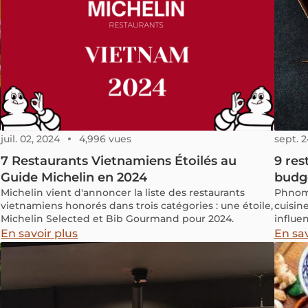
juil. 02, 2024
4,996 vues
sept. 2
7 Restaurants Vietnamiens Étoilés au
9 res
Guide Michelin en 2024
budg
Michelin vient d'annoncer la liste des restaurants
Phnom 
vietnamiens honorés dans trois catégories : une étoile,
cuisin
Michelin Selected et Bib Gourmand pour 2024.
influen
repas s
En savoir plus
En sav
les en