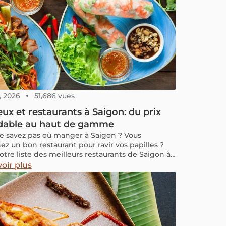
3, 2026
51,686 vues
eux et restaurants à Saigon: du prix
dable au haut de gamme
e savez pas où manger à Saigon ? Vous
ez un bon restaurant pour ravir vos papilles ?
otre liste des meilleurs restaurants de Saigon à
r absolument !
oir plus