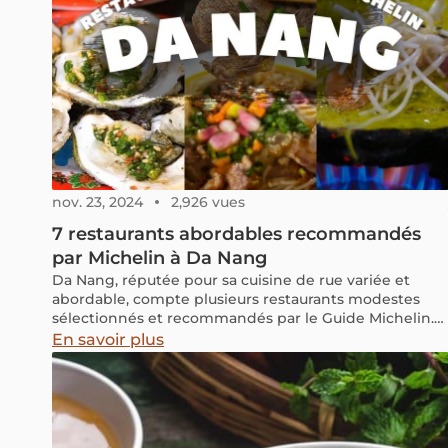
nov. 23, 2024
2,926 vues
7 restaurants abordables recommandés
par Michelin à Da Nang
Da Nang, réputée pour sa cuisine de rue variée et
abordable, compte plusieurs restaurants modestes
sélectionnés et recommandés par le Guide Michelin.
Cette année, 35 établissements de la ville ont été
En savoir plus
distingués, dont 7 adresses locales qui se démarquent
par leur excellent rapport qualité-prix.