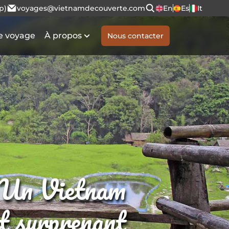
p)
voyages@vietnamdecouverte.com
En
Es
It
e voyage
À propos
Nous contacter
Un Vietnam
et surprenant