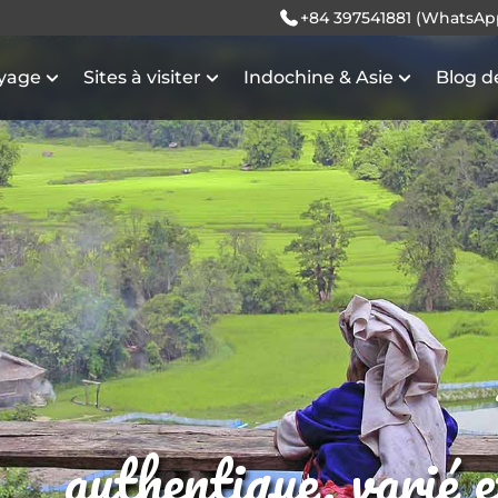
+84 397541881 (WhatsAp
oyage
Sites à visiter
Indochine & Asie
Blog d
authentique, varié 