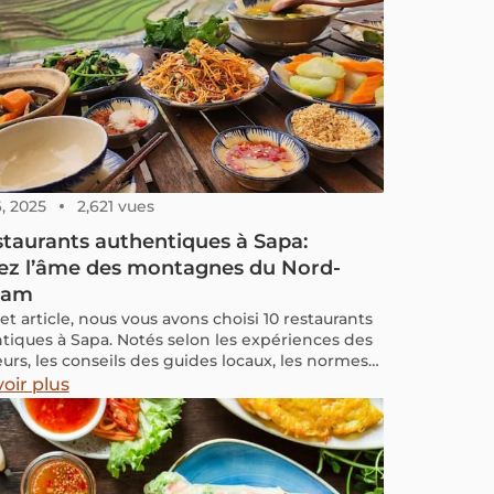
, 2025
2,621 vues
staurants authentiques à Sapa:
ez l’âme des montagnes du Nord-
nam
t article, nous vous avons choisi 10 restaurants
tiques à Sapa. Notés selon les expériences des
urs, les conseils des guides locaux, les normes
ne strictes et les avis vérifiés sur Google et
oir plus
visor. Notre mission est de vous orienter vers
resses de confiance qui incarnent la cuisine