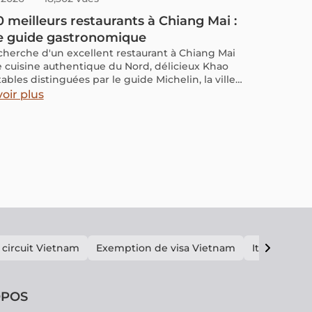
0 meilleurs restaurants à Chiang Mai :
e guide gastronomique
echerche d'un excellent restaurant à Chiang Mai
e cuisine authentique du Nord, délicieux Khao
tables distinguées par le guide Michelin, la ville
 tous les sens.
oir plus
 circuit Vietnam
Exemption de visa Vietnam
Itinéraire V
OPOS