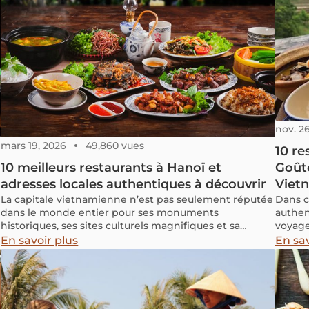
nov. 26
mars 19, 2026
49,860 vues
10 re
10 meilleurs restaurants à Hanoï et
Goût
adresses locales authentiques à découvrir
Viet
La capitale vietnamienne n’est pas seulement réputée
Dans ce
dans le monde entier pour ses monuments
authen
historiques, ses sites culturels magnifiques et sa
voyage
circulation trépidante, elle est aussi connue pour sa
d'hygiè
En savoir plus
En sav
gastronomie variée et adaptée au goût, au besoin et
TripAd
au budget de tout un chacun.
des ad
sapa.