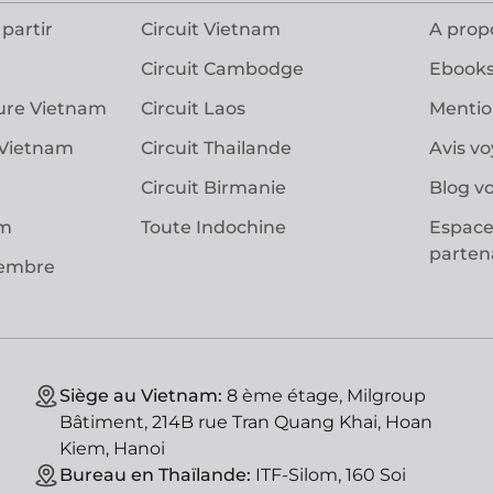
partir
Circuit Vietnam
A prop
Circuit Cambodge
Ebooks
ure Vietnam
Circuit Laos
Mentio
 Vietnam
Circuit Thailande
Avis v
Circuit Birmanie
Blog v
am
Toute Indochine
Espace
parten
vembre
Siège au Vietnam:
8 ème étage, Milgroup
Bâtiment, 214B rue Tran Quang Khai, Hoan
Kiem, Hanoi
Bureau en Thaïlande:
ITF-Silom, 160 Soi