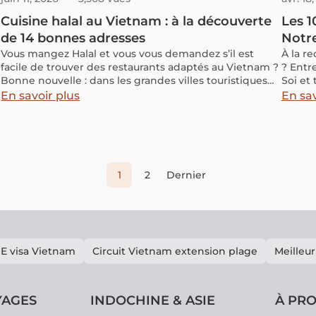
Cuisine halal au Vietnam : à la découverte
Les 1
de 14 bonnes adresses
Notr
Vous mangez Halal et vous vous demandez s’il est
À la r
facile de trouver des restaurants adaptés au Vietnam ?
? Entr
Bonne nouvelle : dans les grandes villes touristiques
Soi et 
comme Hanoï, Sapa, Da Nang ou Saïgon, plusieurs
éveille
En savoir plus
En sav
adresses Halal accueillent les voyageurs musulmans.
Pour vous aider à préparer votre séjour et à profiter de
la cuisine locale sans perdre de temps à chercher sur
place, nous avons réuni ici une sélection de
restaurants Halal fiables à travers le Vietnam.
1
2
Dernier
E visa Vietnam
Circuit Vietnam extension plage
Meilleur
YAGES
INDOCHINE & ASIE
À PR