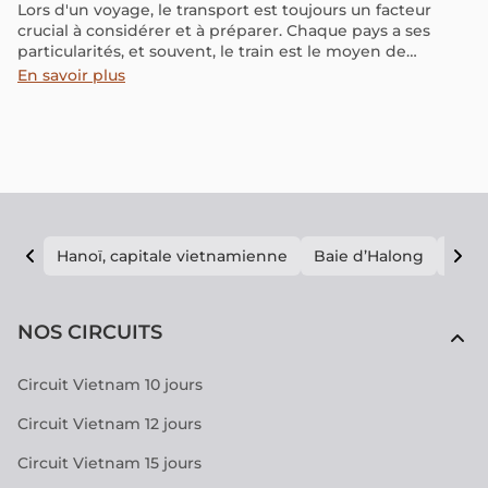
Lors d'un voyage, le transport est toujours un facteur
crucial à considérer et à préparer. Chaque pays a ses
particularités, et souvent, le train est le moyen de
transport le plus optimal pour découvrir le pays et
En savoir plus
s'immerger dans sa culture. Vous avez peut-être déjà vu
l'image d'un train bleu impressionnant traversant une
colline de thé. Saviez-vous que c'est l'un des trajets en
train les plus magnifiques au monde ? C'est au Sri Lanka !
Fort de mon expérience personnelle à bord de ce train,
je souhaite partager des informations utiles sur ce mode
de transport afin que vous puissiez profiter pleinement
de votre voyage en train au Sri Lanka !
Hanoï, capitale vietnamienne
Baie d’Halong
E vi
NOS CIRCUITS
Circuit Vietnam 10 jours
Circuit Vietnam 12 jours
Circuit Vietnam 15 jours