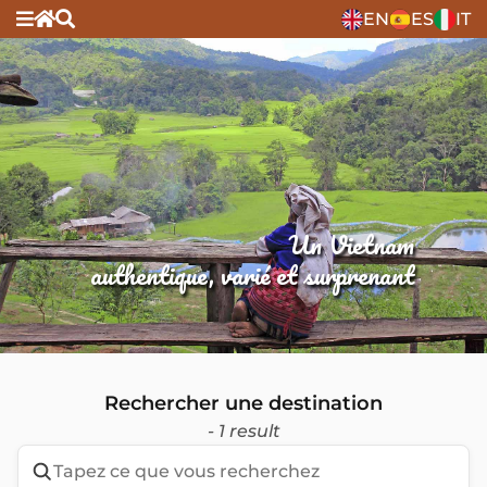
EN
ES
IT
Un Vietnam
authentique, varié et surprenant
Rechercher une destination
- 1 result