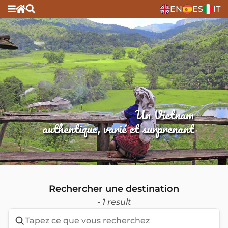
EN
ES
IT
Un Vietnam
authentique, varié et surprenant
Rechercher une destination
- 1 result