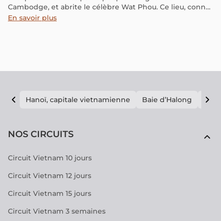
Cambodge, et abrite le célèbre Wat Phou. Ce lieu, connu
pour sa tranquillité, son accueil chaleureux et son riche
En savoir plus
patrimoine culturel, historique et naturel, regorge
également de vestiges archéologiques. Explorez
Champasak, une perle du Pays du Million d’Éléphants.
Hanoï, capitale vietnamienne
Baie d’Halong
E vi
NOS CIRCUITS
Circuit Vietnam 10 jours
Circuit Vietnam 12 jours
Circuit Vietnam 15 jours
Circuit Vietnam 3 semaines