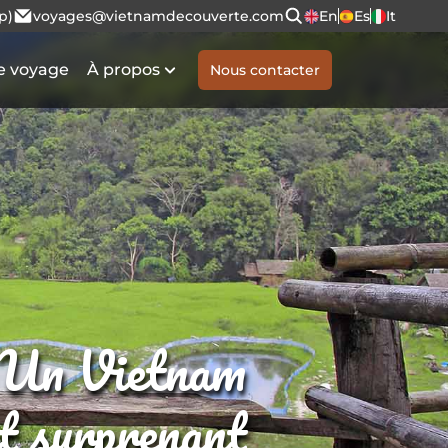
p)
voyages@vietnamdecouverte.com
En
Es
It
e voyage
À propos
Nous contacter
Un Vietnam
et surprenant