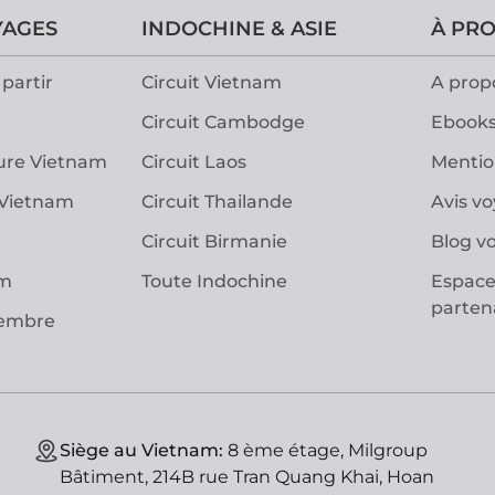
YAGES
INDOCHINE & ASIE
À PR
partir
Circuit Vietnam
A prop
Circuit Cambodge
Ebooks
ure Vietnam
Circuit Laos
Mentio
 Vietnam
Circuit Thailande
Avis v
Circuit Birmanie
Blog v
am
Toute Indochine
Espace
parten
vembre
Siège au Vietnam:
8 ème étage, Milgroup
Bâtiment, 214B rue Tran Quang Khai, Hoan