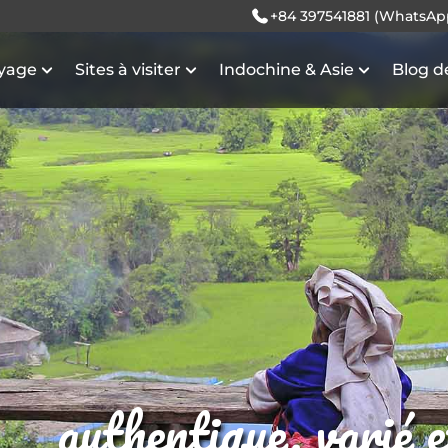
+84 397541881 (WhatsAp
oyage
Sites à visiter
Indochine & Asie
Blog d
authentique, varié 