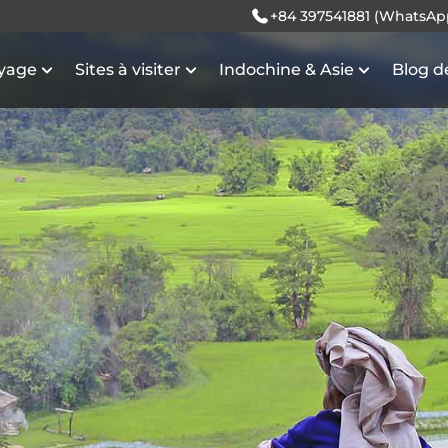
+84 397541881 (WhatsAp
oyage
Sites à visiter
Indochine & Asie
Blog d