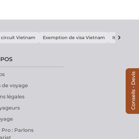
 circuit Vietnam
Exemption de visa Vietnam
Itinéraire V
OPOS
Conseils - Devis
os
 de voyage
ns légales
oyageurs
oyage
 Pro : Parlons
ariat