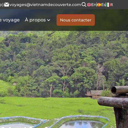
p)
voyages@vietnamdecouverte.com
En
Es
It
e voyage
À propos
Nous contacter