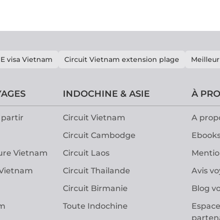
E visa Vietnam
Circuit Vietnam extension plage
Meilleur
YAGES
INDOCHINE & ASIE
À PR
partir
Circuit Vietnam
A prop
Circuit Cambodge
Ebooks
ure Vietnam
Circuit Laos
Mentio
 Vietnam
Circuit Thailande
Avis v
Circuit Birmanie
Blog v
am
Toute Indochine
Espace
parten