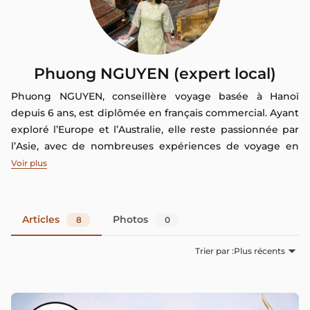
Phuong NGUYEN (expert local)
Phuong NGUYEN, conseillère voyage basée à Hanoï
depuis 6 ans, est diplômée en français commercial. Ayant
exploré l’Europe et l’Australie, elle reste passionnée par
l’Asie, avec de nombreuses expériences de voyage en
Thaïlande, au Cambodge, au Laos et bien d’autres
Voir plus
destinations fascinantes. Si vous avez des questions,
n'hésitez pas à les poser dans les commentaires de cet
article afin qu'elle puisse y répondre directement.
Articles
Photos
8
0
Trier par :
Plus récents