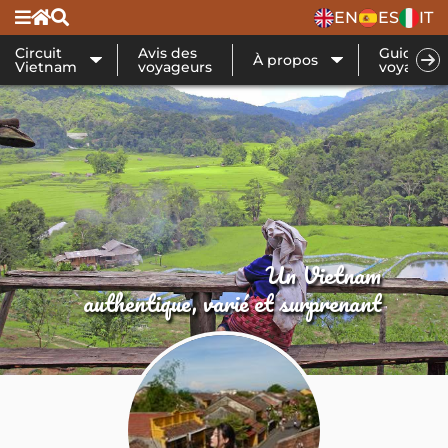
EN
ES
IT
Circuit
Avis des
Guide de
À propos
Vietnam
voyageurs
voyage
Un Vietnam
authentique, varié et surprenant