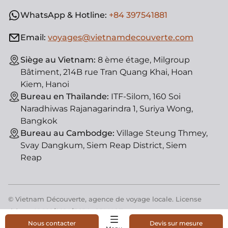
WhatsApp & Hotline:
+84 397541881
Email:
voyages@vietnamdecouverte.com
Siège au Vietnam:
8 ème étage, Milgroup
Bâtiment, 214B rue Tran Quang Khai, Hoan
Kiem, Hanoi
Bureau en Thaïlande:
ITF-Silom, 160 Soi
Naradhiwas Rajanagarindra 1, Suriya Wong,
Bangkok
Bureau au Cambodge:
Village Steung Thmey,
Svay Dangkum, Siem Reap District, Siem
Reap
© Vietnam Découverte, agence de voyage locale. License
d'état : 01-182/2014/TCDL-GPLHQT
Nous contacter
Devis sur mesure