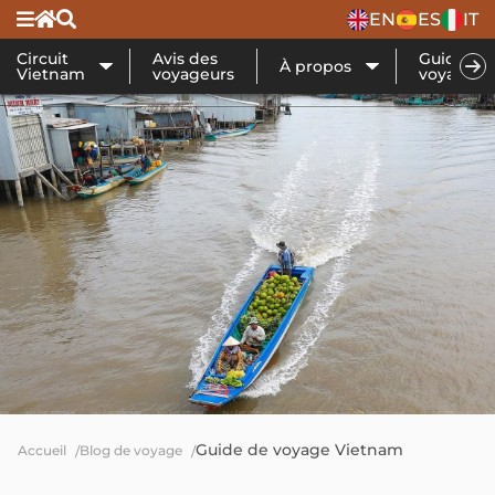
EN
ES
IT
Circuit
Avis des
Guide de
À propos
Vietnam
voyageurs
voyage
Guide de voyage Vietnam
Accueil
Blog de voyage