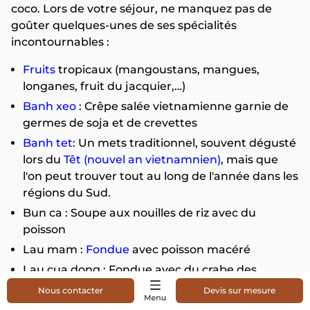
coco. Lors de votre séjour, ne manquez pas de
goûter quelques-unes de ses spécialités
incontournables :
Fruits
tropicaux (mangoustans, mangues,
longanes, fruit du jacquier,…)
Banh xeo
: Crêpe salée vietnamienne garnie de
germes de soja et de crevettes
Banh tet
: Un mets traditionnel, souvent dégusté
lors du
Têt (nouvel an vietnamnien)
, mais que
l'on peut trouver tout au long de l'année dans les
régions du Sud.
Bun ca : Soupe aux nouilles de riz avec du
poisson
Lau mam :
Fondue
avec poisson macéré
Lau cua dong : Fondue avec du crabe des
rizières
Nous contacter
Devis sur mesure
Hu tieu
: Soupe claire aux nouilles de riz