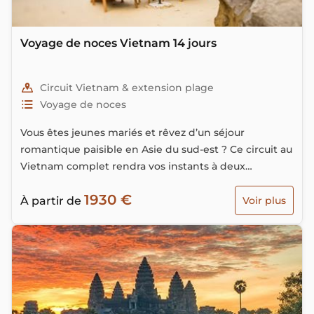
Voyage de noces Vietnam 14 jours
Circuit Vietnam & extension plage
Voyage de noces
Vous êtes jeunes mariés et rêvez d’un séjour
romantique paisible en Asie du sud-est ? Ce circuit au
Vietnam complet rendra vos instants à deux
inoubliables. Prenez votre temps sur les plages
1930 €
paradisiaques de Phu Quoc, détendez-vous en
À partir de
Voir plus
admirant les somptueux paysages…