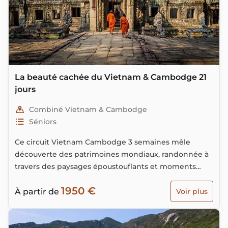
La beauté cachée du Vietnam & Cambodge 21
jours
Combiné Vietnam & Cambodge
Séniors
Ce circuit Vietnam Cambodge 3 semaines mêle
découverte des patrimoines mondiaux, randonnée à
travers des paysages époustouflants et moments
conviviaux avec des habitants très accueillants. De
1950 €
Hanoi avec son passé si riche et les deux fameuses
À partir de
Voir plus
baie d’Halong aux spectaculaires temples d’Angkor,
témoins d’une civilisation perdue, ce circuit dont les
beautés cachées se révèleront à vous.