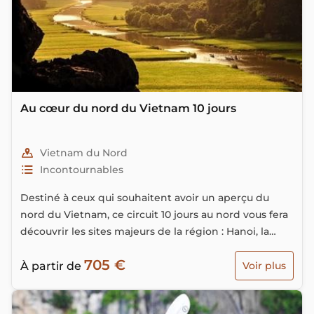
Au cœur du nord du Vietnam 10 jours
Vietnam du Nord
Incontournables
Destiné à ceux qui souhaitent avoir un aperçu du
nord du Vietnam, ce circuit 10 jours au nord vous fera
découvrir les sites majeurs de la région : Hanoi, la
capitale, la baie d’Halong et la baie d’halong terrestre.
705 €
Vous visiterez également Mai Chau et Pu Luong, des
À partir de
Voir plus
vallées verdoyantes situées non loin de la capitale
vietnamienne, au sud-ouest. C’est dans ces fabuleux