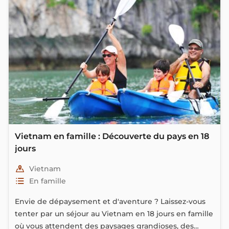
endroits que vous effectuerez des randonnées
pédestres à travers des rizières, des forêts et des
villages traditionnels. Vous séjournerez également
chez l’habitant au sein d’une famille issue de la
minorité ethnique Thaï. Dépaysement garanti !
Vietnam en famille : Découverte du pays en 18
jours
Vietnam
En famille
Envie de dépaysement et d'aventure ? Laissez-vous
tenter par un séjour au Vietnam en 18 jours en famille
où vous attendent des paysages grandioses, des