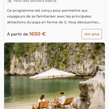
Hors des sentiers battus
Ce programme est conçu pour permettre aux
voyageurs de se familiariser avec les principales
attractions du pays en forme de S. Vous découvrirez
d’abord les hautes montagnes du nord-ouest où
1650 €
existent des magnifiques rizières et villages des
À partir de
Voir plus
ethnies minoritaires…