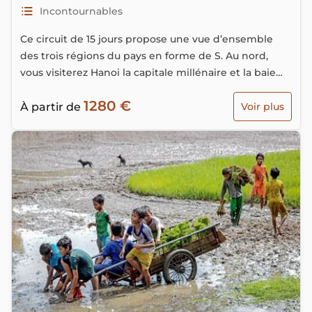
Incontournables
Ce circuit de 15 jours propose une vue d’ensemble
des trois régions du pays en forme de S. Au nord,
vous visiterez Hanoi la capitale millénaire et la baie
d’Halong maritime et terrestre, et ferez aussi une
1280 €
excursion dans les splendides montagnes de Sapa.
À partir de
Voir plus
Au centre, vous explorerez l’ancienne cité impériale
de Hué et la vieille ville de Hoi An, avant de clore
votre voyage dans le sud en visitant Ho Chi Minh ville
et le delta du Mékong. Voici nos suggestions de
programme pour un circuit de 15 jours au Vietnam.