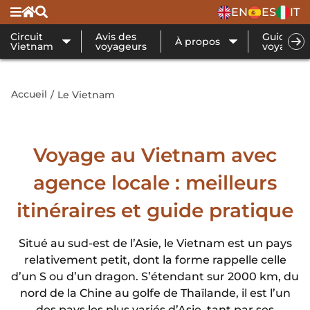
EN
ES
IT
Circuit
Avis des
Guide de
À propos
Vietnam
voyageurs
voyage
Accueil
Le Vietnam
Voyage au Vietnam avec
agence locale : meilleurs
itinéraires et guide pratique
Situé au sud-est de l’Asie, le Vietnam est un pays
relativement petit, dont la forme rappelle celle
d’un S ou d’un dragon. S’étendant sur 2000 km, du
nord de la Chine au golfe de Thaïlande, il est l’un
des pays les plus variés d’Asie, tant par ses