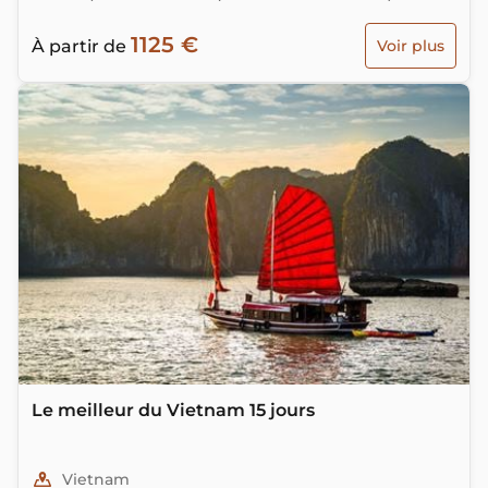
terminera au sud avec le delta du Mékong et Ho Chi
1125 €
Minh-ville, antérieurement appelée Saigon.
À partir de
Voir plus
Le meilleur du Vietnam 15 jours
Vietnam