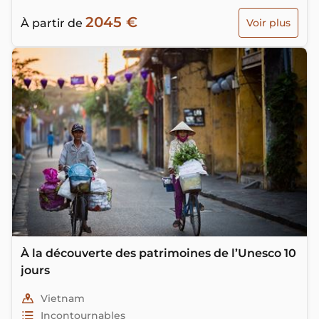
vous permet de combiner les trois pays de
2045 €
l’Indochine pour n'en faire qu'une seule destination.
À partir de
Voir plus
De diverses activités originales…
À la découverte des patrimoines de l’Unesco 10
jours
Vietnam
Incontournables