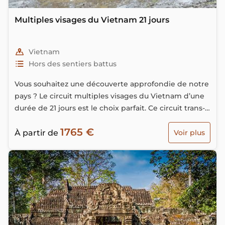
Multiples visages du Vietnam 21 jours
Vietnam
Hors des sentiers battus
Vous souhaitez une découverte approfondie de notre
pays ? Le circuit multiples visages du Vietnam d’une
durée de 21 jours est le choix parfait. Ce circuit trans-
vietnamien dure trois semaines et vous emmènera
1765 €
vers tous les sites majeurs du pays. Vous profiterez
À partir de
Voir plus
d’une croisière en jonque...