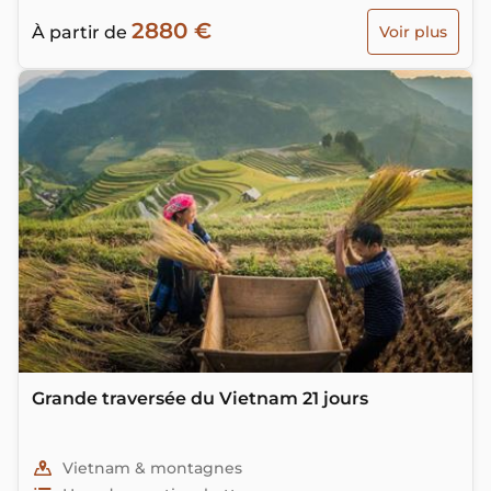
tout avec un service haut de gamme, hôtel chic et
2880 €
charme, cuisine raffinée pour une expérience
À partir de
Voir plus
mémorable.
Grande traversée du Vietnam 21 jours
Vietnam & montagnes