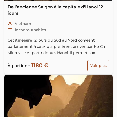
De l’ancienne Saigon à la capitale d’Hanoi 12
jours
Vietnam
Incontournables
Cet itinéraire 12 jours du Sud au Nord convient
parfaitement à ceux qui préfèrent arriver par Ho Chi
Minh ville et partir depuis Hanoi. Il permet aux
voyageurs de bien se familiariser avec le pays en
1180 €
forme de S en découvrant ses principales richesses
À partir de
Voir plus
culturelles et naturelles.