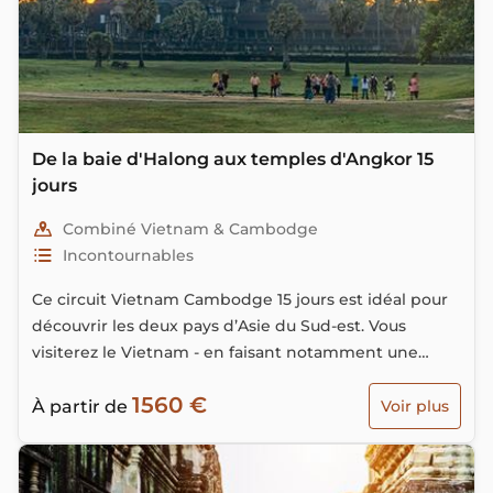
De la baie d'Halong aux temples d'Angkor 15
jours
Combiné Vietnam & Cambodge
Incontournables
Ce circuit Vietnam Cambodge 15 jours est idéal pour
découvrir les deux pays d’Asie du Sud-est. Vous
visiterez le Vietnam - en faisant notamment une
croisière dans la magnifique baie d’Halong - avant de
1560 €
vous rendre au Cambodge par la voie fluviale pour
À partir de
Voir plus
visiter des spectaculaires temples d’Angkor.