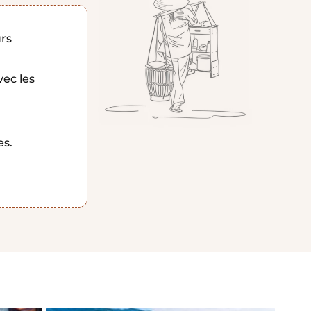
rs
vec les
es.