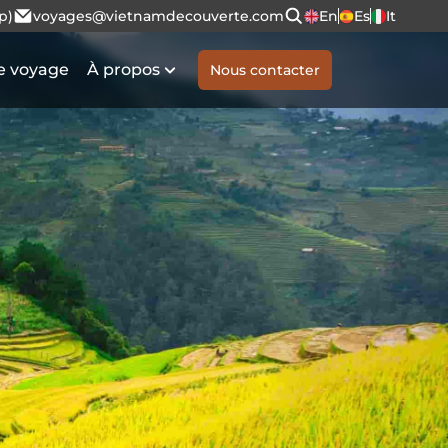
p)
voyages@vietnamdecouverte.com
En
Es
It
e voyage
À propos
Nous contacter