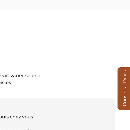
Conseils - Devis
ait varier selon :
isies
puis chez vous