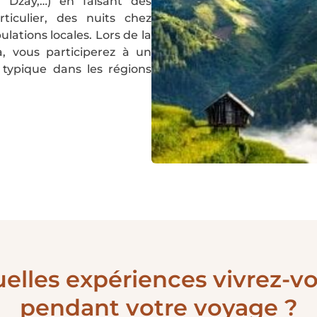
, Dzay,…) en faisant des
ticulier, des nuits chez
lations locales. Lors de la
, vous participerez à un
typique dans les régions
elles expériences vivrez-v
pendant votre voyage ?