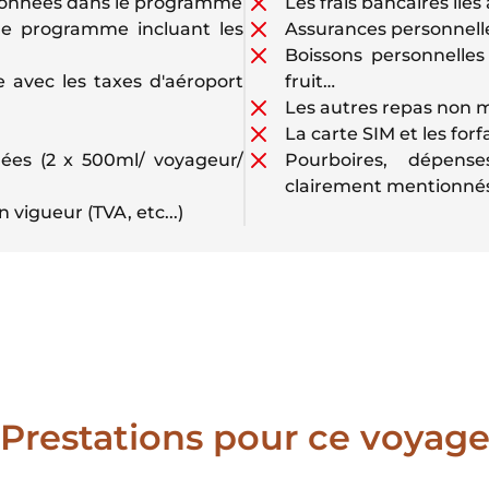
tionnées dans le programme
Les frais bancaires li
 le programme incluant les
Assurances personnell
Boissons personnelles 
 avec les taxes d'aéroport
fruit…
Les autres repas non
La carte SIM et les for
dées (2 x 500ml/ voyageur/
Pourboires, dépens
clairement mentionnés 
igueur (TVA, etc...)
Prestations pour ce voyag