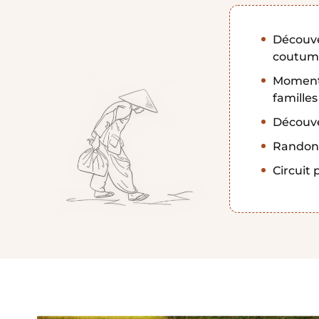
Découve
coutume
Moments 
familles
Découve
Randonné
Circuit 