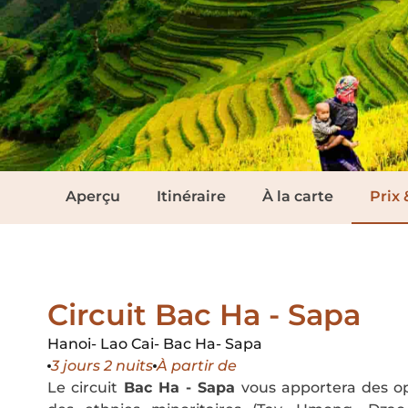
Aperçu
Itinéraire
À la carte
Prix 
Circuit Bac Ha - Sapa
Hanoi
Lao Cai
Bac Ha
Sapa
3 jours 2 nuits
À partir de
Le circuit
Bac Ha - Sapa
vous apportera des op