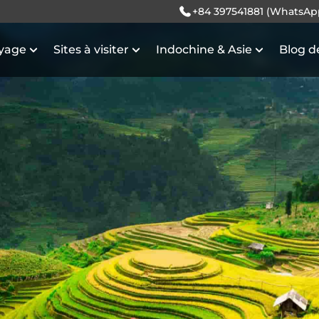
+84 397541881 (WhatsAp
oyage
Sites à visiter
Indochine & Asie
Blog d