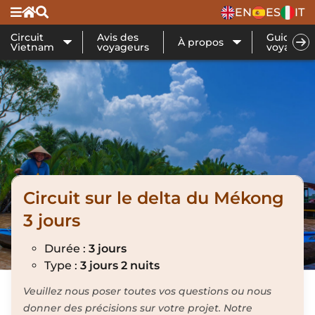
EN
ES
IT
Circuit
Avis des
Guide de
À propos
Vietnam
voyageurs
voyage
Circuit sur le delta du Mékong
3 jours
Durée :
3 jours
Type :
3 jours 2 nuits
Veuillez nous poser toutes vos questions ou nous
donner des précisions sur votre projet. Notre