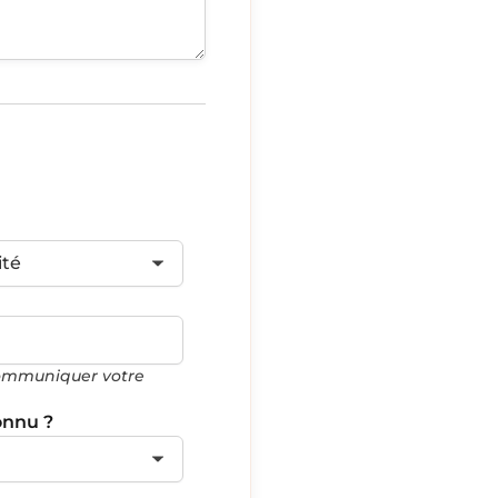
ité
communiquer votre
onnu ?