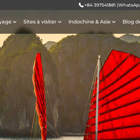
+84 397541881 (WhatsAp
oyage
Sites à visiter
Indochine & Asie
Blog d