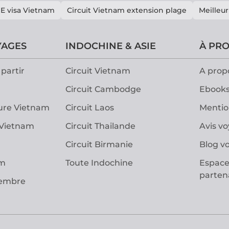
E visa Vietnam
Circuit Vietnam extension plage
Meilleur
YAGES
INDOCHINE & ASIE
À PR
partir
Circuit Vietnam
A prop
Circuit Cambodge
Ebooks
ure Vietnam
Circuit Laos
Mentio
 Vietnam
Circuit Thailande
Avis v
Circuit Birmanie
Blog v
am
Toute Indochine
Espace
parten
vembre