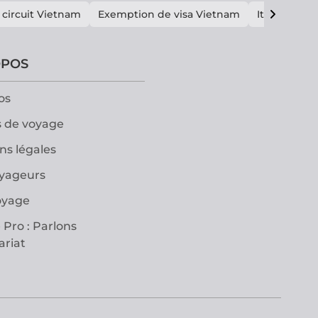
 circuit Vietnam
Exemption de visa Vietnam
Itinéraire V
OPOS
os
 de voyage
ns légales
oyageurs
oyage
 Pro : Parlons
ariat