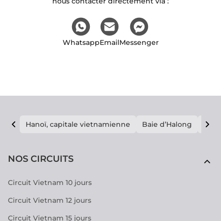
nous contacter directement via :
Whatsapp
Email
Messenger
Hanoï, capitale vietnamienne
Baie d’Halong
E vi
NOS CIRCUITS
Circuit Vietnam 10 jours
Circuit Vietnam 12 jours
Circuit Vietnam 15 jours