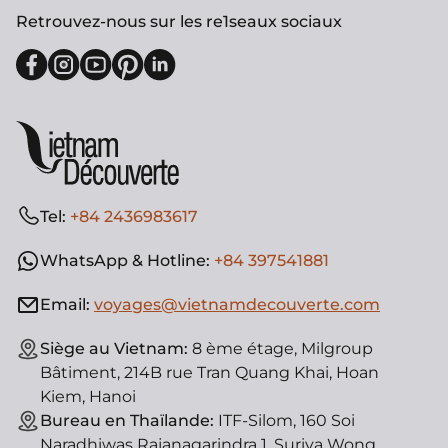
Retrouvez-nous sur les re1seaux sociaux
Tel:
+84 2436983617
WhatsApp & Hotline:
+84 397541881
Email:
voyages@vietnamdecouverte.com
Siège au Vietnam:
8 ème étage, Milgroup
Bâtiment, 214B rue Tran Quang Khai, Hoan
Kiem, Hanoi
Bureau en Thaïlande:
ITF-Silom, 160 Soi
Naradhiwas Rajanagarindra 1, Suriya Wong,