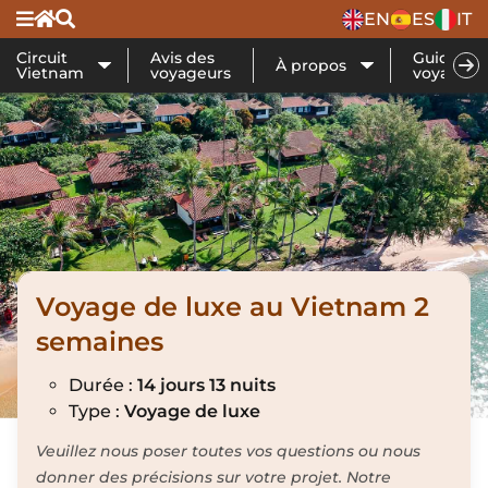
EN
ES
IT
Circuit
Avis des
Guide de
À propos
Vietnam
voyageurs
voyage
Voyage de luxe au Vietnam 2
semaines
Durée :
14 jours 13 nuits
Type :
Voyage de luxe
Veuillez nous poser toutes vos questions ou nous
donner des précisions sur votre projet. Notre