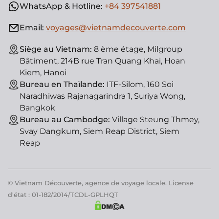
WhatsApp & Hotline:
+84 397541881
Email:
voyages@vietnamdecouverte.com
Siège au Vietnam:
8 ème étage, Milgroup
Bâtiment, 214B rue Tran Quang Khai, Hoan
Kiem, Hanoi
Bureau en Thaïlande:
ITF-Silom, 160 Soi
Naradhiwas Rajanagarindra 1, Suriya Wong,
Bangkok
Bureau au Cambodge:
Village Steung Thmey,
Svay Dangkum, Siem Reap District, Siem
Reap
© Vietnam Découverte, agence de voyage locale. License
d'état : 01-182/2014/TCDL-GPLHQT